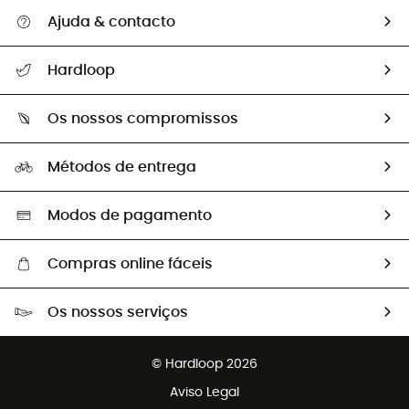
Ajuda & contacto
Seguir a minha encomenda
Hardloop
Devoluções e reembolsos
Sobre Hardloop
Guia de tamanhos
Os nossos compromissos
HardGuides
Perguntas frequentes
A nossa pegada
Os nossos embaixadores
Métodos de entrega
Trocas & Devoluções
Segunda mão
Seleção eco-responsável
Modos de pagamento
Compras online fáceis
Portes grátis a partir de 100 €
Os nossos serviços
Devoluções gratuitas em 100 dias
Vendas para grupos e clubes
Apoio ao cliente gratuito
© Hardloop 2026
Programa de afiliados
Aviso Legal