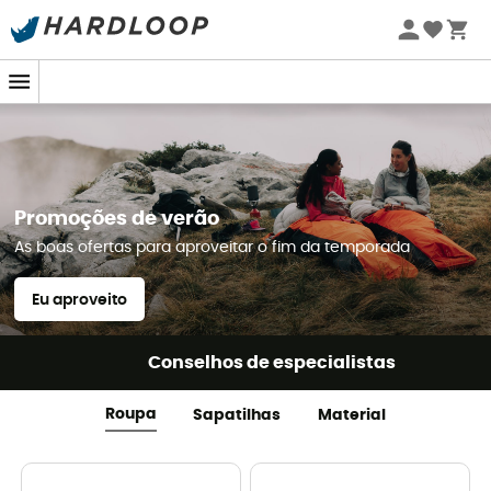
Promoções de verão 🔥 -5% EXTRA a partir de 2 produtos*
com o código Summer5
Promoções de verão
As boas ofertas para aproveitar o fim da temporada
Eu aproveito
Conselhos de especialistas
Roupa
Sapatilhas
Material