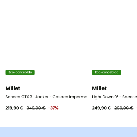
Eco-concebido
Eco-concebido
Millet
Millet
Seneca GTX 3L Jacket - Casaco impermeável homem
Light Down 0° - Saco
219,90 €
349,90 €
-37%
249,90 €
299,90 €