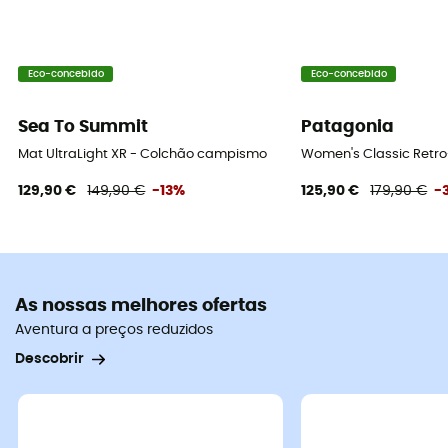
Eco-concebido
Eco-concebido
Sea To Summit
Patagonia
Mat UltraLight XR - Colchão campismo
Women's Classic Retro-
129,90 €
149,90 €
-13%
125,90 €
179,90 €
-
As nossas melhores ofertas
Aventura a preços reduzidos
Descobrir