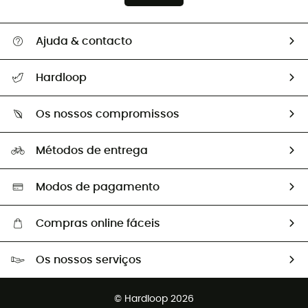
Ajuda & contacto
Seguir a minha encomenda
Hardloop
Devoluções e reembolsos
Sobre Hardloop
Guia de tamanhos
Os nossos compromissos
HardGuides
Perguntas frequentes
A nossa pegada
Os nossos embaixadores
Métodos de entrega
Trocas & Devoluções
Segunda mão
Seleção eco-responsável
Modos de pagamento
Compras online fáceis
Portes grátis a partir de 100 €
Os nossos serviços
Devoluções gratuitas em 100 dias
Vendas para grupos e clubes
Apoio ao cliente gratuito
© Hardloop 2026
Programa de afiliados