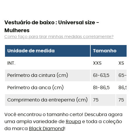
Vestuário de baixo : Universal size -
Mulheres
Como faço para tirar minhas medidas corretamente?
Unidade de medida
Tamanho
INT.
XXS
XS
Perímetro da cintura (cm)
61-63,5
65-6
Perímetro da anca (cm)
81-86,5
86,5-
Comprimento da entreperna (cm)
75
75
Você encontrou o tamanho certo! Descubra agora
uma ampla variedade de
Roupa
e toda a coleção
da marca
Black Diamond
!