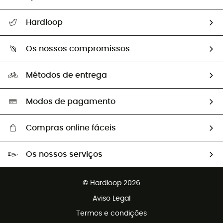
Seguir a minha encomenda
Hardloop
Devoluções e reembolsos
Sobre Hardloop
Guia de tamanhos
Os nossos compromissos
HardGuides
Perguntas frequentes
A nossa pegada
Os nossos embaixadores
Métodos de entrega
Trocas & Devoluções
Segunda mão
Seleção eco-responsável
Modos de pagamento
Compras online fáceis
Portes grátis a partir de 100 €
Os nossos serviços
Devoluções gratuitas em 100 dias
Vendas para grupos e clubes
Apoio ao cliente gratuito
© Hardloop 2026
Programa de afiliados
Aviso Legal
Termos e condições