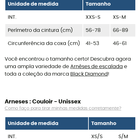
Unidade de medida
Tamanho
INT.
XXS-S
XS-M
Perímetro da cintura (cm)
56-78
66-89
Circunferência da coxa (cm)
41-53
46-61
Você encontrou o tamanho certo! Descubra agora
uma ampla variedade de
Arnêses de escalada
e
toda a coleção da marca
Black Diamond
!
Arneses : Couloir - Unissex
Como faço para tirar minhas medidas corretamente?
Unidade de medida
Tamanho
INT.
XS/S
S/M