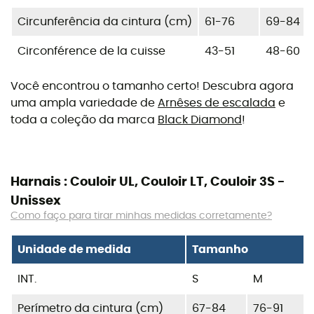
Circunferência da cintura (cm)
61-76
69-84
Circonférence de la cuisse
43-51
48-60
Você encontrou o tamanho certo! Descubra agora
uma ampla variedade de
Arnêses de escalada
e
toda a coleção da marca
Black Diamond
!
Harnais : Couloir UL, Couloir LT, Couloir 3S -
Unissex
Como faço para tirar minhas medidas corretamente?
Unidade de medida
Tamanho
INT.
S
M
Perímetro da cintura (cm)
67-84
76-91