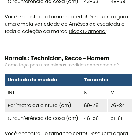
Circunferência da coxa (cm)
43-53
48-58
Você encontrou o tamanho certo! Descubra agora
uma ampla variedade de
Arnêses de escalada
e
toda a coleção da marca
Black Diamond
!
Harnais : Technician, Recco - Homem
Como faço para tirar minhas medidas corretamente?
Unidade de medida
Tamanho
INT.
S
M
Perímetro da cintura (cm)
69-76
76-84
Circunferência da coxa (cm)
46-56
51-61
Você encontrou o tamanho certo! Descubra agora