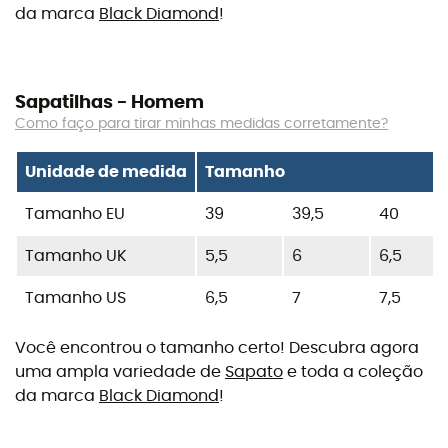
da marca
Black Diamond
!
Sapatilhas - Homem
Como faço para tirar minhas medidas corretamente?
Unidade de medida
Tamanho
Tamanho EU
39
39,5
40
Tamanho UK
5,5
6
6,5
Tamanho US
6,5
7
7,5
Você encontrou o tamanho certo! Descubra agora
uma ampla variedade de
Sapato
e toda a coleção
da marca
Black Diamond
!