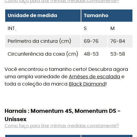
Como faço para tirar minhas medidas corretamente?
Unidade de medida
Tamanho
INT.
S
M
Perímetro da cintura (cm)
69-76
76-84
Circunferência da coxa (cm)
48-53
53-58
Você encontrou o tamanho certo! Descubra agora
uma ampla variedade de
Arnêses de escalada
e
toda a coleção da marca
Black Diamond
!
Harnais : Momentum 4S, Momentum DS -
Unissex
Como faço para tirar minhas medidas corretamente?