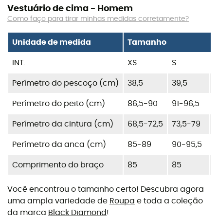
Vestuário de cima - Homem
Como faço para tirar minhas medidas corretamente?
Unidade de medida
Tamanho
INT.
XS
S
Perímetro do pescoço (cm)
38,5
39,5
Perímetro do peito (cm)
86,5-90
91-96,5
Perímetro da cintura (cm)
68,5-72,5
73,5-79
Perímetro da anca (cm)
85-89
90-95,5
Comprimento do braço
85
85
Você encontrou o tamanho certo! Descubra agora
uma ampla variedade de
Roupa
e toda a coleção
da marca
Black Diamond
!