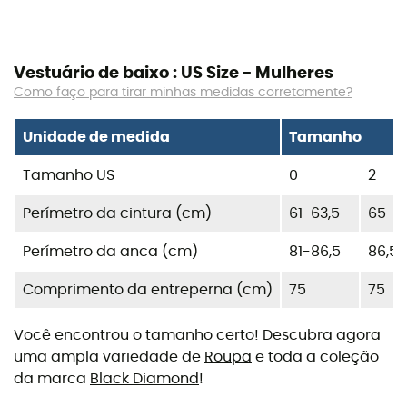
Vestuário de baixo : US Size - Mulheres
Como faço para tirar minhas medidas corretamente?
Unidade de medida
Tamanho
Tamanho US
0
2
Perímetro da cintura (cm)
61-63,5
65-6
Perímetro da anca (cm)
81-86,5
86,5-
Comprimento da entreperna (cm)
75
75
Você encontrou o tamanho certo! Descubra agora
uma ampla variedade de
Roupa
e toda a coleção
da marca
Black Diamond
!