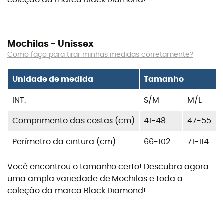
coleção da marca
Black Diamond
!
Mochilas - Unissex
Como faço para tirar minhas medidas corretamente?
Unidade de medida
Tamanho
INT.
S/M
M/L
Comprimento das costas (cm)
41-48
47-55
Perímetro da cintura (cm)
66-102
71-114
Você encontrou o tamanho certo! Descubra agora
uma ampla variedade de
Mochilas
e toda a
coleção da marca
Black Diamond
!