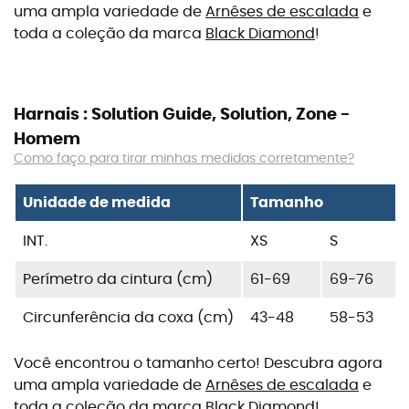
uma ampla variedade de
Arnêses de escalada
e
toda a coleção da marca
Black Diamond
!
Harnais : Solution Guide, Solution, Zone -
Homem
Como faço para tirar minhas medidas corretamente?
Unidade de medida
Tamanho
INT.
XS
S
Perímetro da cintura (cm)
61-69
69-76
Circunferência da coxa (cm)
43-48
58-53
Você encontrou o tamanho certo! Descubra agora
uma ampla variedade de
Arnêses de escalada
e
toda a coleção da marca
Black Diamond
!