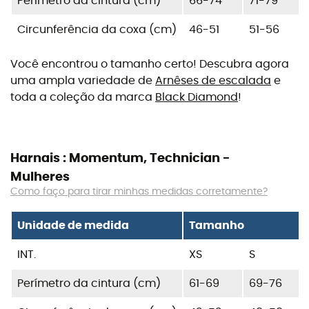
Perímetro da cintura (cm)
66-74
71-79
Circunferência da coxa (cm)
46-51
51-56
Você encontrou o tamanho certo! Descubra agora
uma ampla variedade de
Arnêses de escalada
e
toda a coleção da marca
Black Diamond
!
Harnais : Momentum, Technician -
Mulheres
Como faço para tirar minhas medidas corretamente?
Unidade de medida
Tamanho
INT.
XS
S
Perímetro da cintura (cm)
61-69
69-76