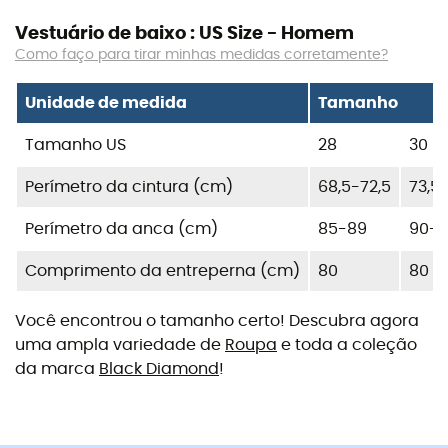
Vestuário de baixo : US Size - Homem
Como faço para tirar minhas medidas corretamente?
Unidade de medida
Tamanho
Tamanho US
28
30
Perímetro da cintura (cm)
68,5-72,5
73,5
Perímetro da anca (cm)
85-89
90-
Comprimento da entreperna (cm)
80
80
Você encontrou o tamanho certo! Descubra agora
uma ampla variedade de
Roupa
e toda a coleção
da marca
Black Diamond
!