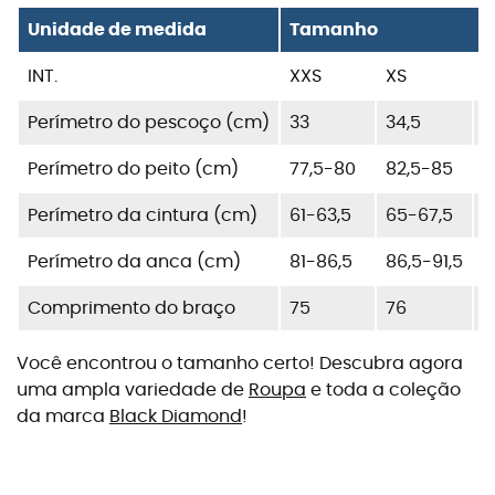
Unidade de medida
Tamanho
INT.
XXS
XS
S
Perímetro do pescoço (cm)
33
34,5
3
Perímetro do peito (cm)
77,5-80
82,5-85
8
Perímetro da cintura (cm)
61-63,5
65-67,5
7
Perímetro da anca (cm)
81-86,5
86,5-91,5
9
Comprimento do braço
75
76
7
Você encontrou o tamanho certo! Descubra agora
uma ampla variedade de
Roupa
e toda a coleção
da marca
Black Diamond
!