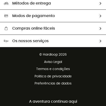
Os nossos embaixadores
Métodos de entrega
Trocas & Devoluções
Segunda mão
Seleção eco-responsável
Modos de pagamento
Compras online fáceis
Portes grátis a partir de 100 €
Os nossos serviços
Devoluções gratuitas em 100 dias
Vendas para grupos e clubes
Apoio ao cliente gratuito
© Hardloop 2026
Programa de afiliados
Aviso Legal
Termos e condições
Politica de privacidade
Preferências de dados
A aventura continua aqui