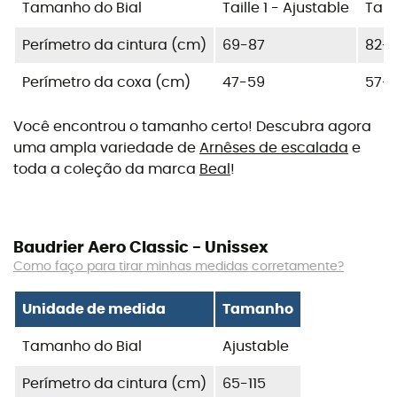
Tamanho do Bial
Taille 1 - Ajustable
Tail
Perímetro da cintura (cm)
69-87
82-1
Perímetro da coxa (cm)
47-59
57-
Você encontrou o tamanho certo! Descubra agora
uma ampla variedade de
Arnêses de escalada
e
toda a coleção da marca
Beal
!
Baudrier Aero Classic - Unissex
Como faço para tirar minhas medidas corretamente?
Unidade de medida
Tamanho
Tamanho do Bial
Ajustable
Perímetro da cintura (cm)
65-115