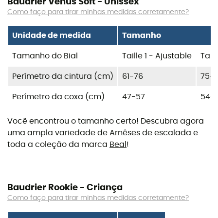
Baudrier Venus Soft - Unissex
Como faço para tirar minhas medidas corretamente?
Unidade de medida
Tamanho
Tamanho do Bial
Taille 1 - Ajustable
Tail
Perímetro da cintura (cm)
61-76
75-
Perímetro da coxa (cm)
47-57
54-
Você encontrou o tamanho certo! Descubra agora
uma ampla variedade de
Arnêses de escalada
e
toda a coleção da marca
Beal
!
Baudrier Rookie - Criança
Como faço para tirar minhas medidas corretamente?