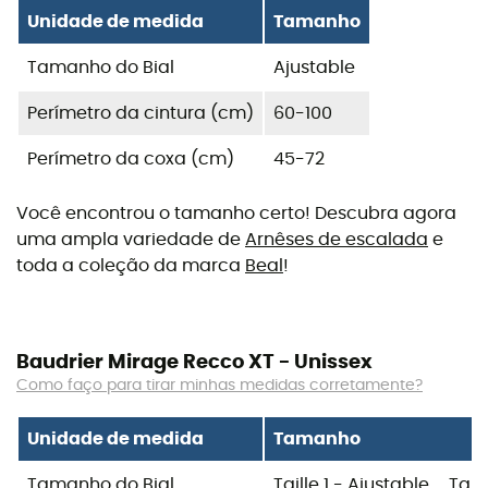
Unidade de medida
Tamanho
Tamanho do Bial
Ajustable
Perímetro da cintura (cm)
60-100
Perímetro da coxa (cm)
45-72
Você encontrou o tamanho certo! Descubra agora
uma ampla variedade de
Arnêses de escalada
e
toda a coleção da marca
Beal
!
Baudrier Mirage Recco XT - Unissex
Como faço para tirar minhas medidas corretamente?
Unidade de medida
Tamanho
Tamanho do Bial
Taille 1 - Ajustable
Tail