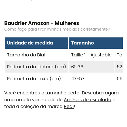
Baudrier Amazon - Mulheres
Como faço para tirar minhas medidas corretamente?
Unidade de medida
Tamanho
Tamanho do Bial
Taille 1 - Ajustable
Tail
Perímetro da cintura (cm)
61-76
82-1
Perímetro da coxa (cm)
47-57
55-
Você encontrou o tamanho certo! Descubra agora
uma ampla variedade de
Arnêses de escalada
e
toda a coleção da marca
Beal
!