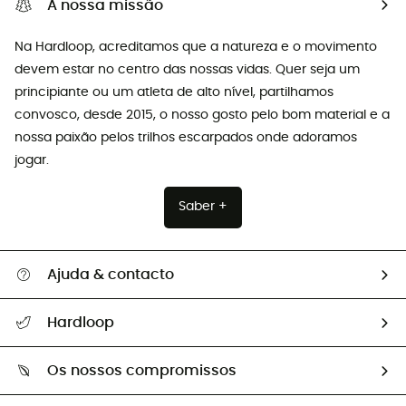
A nossa missão
Na Hardloop, acreditamos que a natureza e o movimento
devem estar no centro das nossas vidas. Quer seja um
principiante ou um atleta de alto nível, partilhamos
convosco, desde 2015, o nosso gosto pelo bom material e a
nossa paixão pelos trilhos escarpados onde adoramos
jogar.
Saber +
Ajuda & contacto
Seguir a minha encomenda
Hardloop
Devoluções e reembolsos
Sobre Hardloop
Guia de tamanhos
Os nossos compromissos
HardGuides
Perguntas frequentes
A nossa pegada