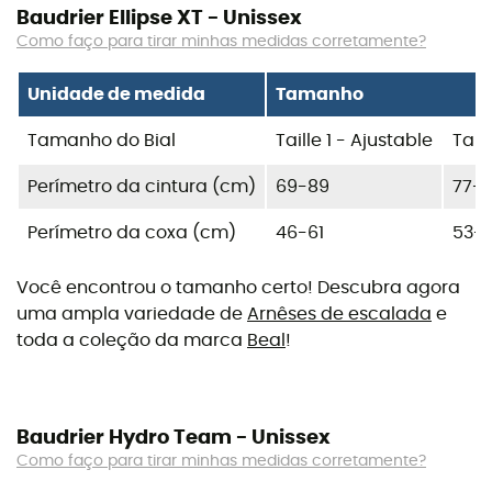
Baudrier Ellipse XT - Unissex
Como faço para tirar minhas medidas corretamente?
Unidade de medida
Tamanho
Tamanho do Bial
Taille 1 - Ajustable
Tail
Perímetro da cintura (cm)
69-89
77-1
Perímetro da coxa (cm)
46-61
53-
Você encontrou o tamanho certo! Descubra agora
uma ampla variedade de
Arnêses de escalada
e
toda a coleção da marca
Beal
!
Baudrier Hydro Team - Unissex
Como faço para tirar minhas medidas corretamente?