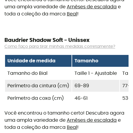
uma ampla variedade de
Arnêses de escalada
e
toda a coleção da marca
Beal
!
Baudrier Shadow Soft - Unissex
Como faço para tirar minhas medidas corretamente?
Unidade de medida
Tamanho
Tamanho do Bial
Taille 1 - Ajustable
Tail
Perímetro da cintura (cm)
69-89
77-1
Perímetro da coxa (cm)
46-61
53-
Você encontrou o tamanho certo! Descubra agora
uma ampla variedade de
Arnêses de escalada
e
toda a coleção da marca
Beal
!