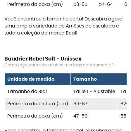
Perímetro da coxa (cm)
53-60
57-64
61
Você encontrou o tamanho certo! Descubra agora
uma ampla variedade de
Arnêses de escalada
e
toda a coleção da marca
Beal
!
Baudrier Rebel Soft - Unissex
Como faço para tirar minhas medidas corretamente?
Unidade de medida
Tamanho
Tamanho do Bial
Taille 1 - Ajustable
Tail
Perímetro da cintura (cm)
69-87
82-1
Perímetro da coxa (cm)
47-59
55-
Você encontrou o tamanho certo! Descubra agora