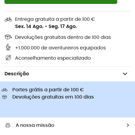
Sapatilhas caminhada de
Golas Buff
criança
Capacetes de ciclismo Abus
Capacetes de ciclismo
Entrega gratuita a partir de 100 €
Casacos penas Patagonia
Mochilas porta-bebé
Sex. 14 Ago.
-
Seg. 17 Ago.
Roupa de criança
Devoluções gratuitas dentro de 100 dias
+1.000.000 de aventureiros equipados
Aconselhamento especializado
Camping & Bivaque
Acessórios de campismo
Descrição
Portes grátis a partir de 100 €
Devoluções gratuitas em 100 dias
A nossa missão