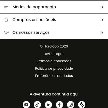
Seleção eco-responsável
Modos de pagamento
Compras online fáceis
Portes grátis a partir de 100 €
Os nossos serviços
Devoluções gratuitas em 100 dias
Vendas para grupos e clubes
Apoio ao cliente gratuito
© Hardloop 2026
Programa de afiliados
Aviso Legal
Termos e condições
Politica de privacidade
Preferências de dados
A aventura continua aqui