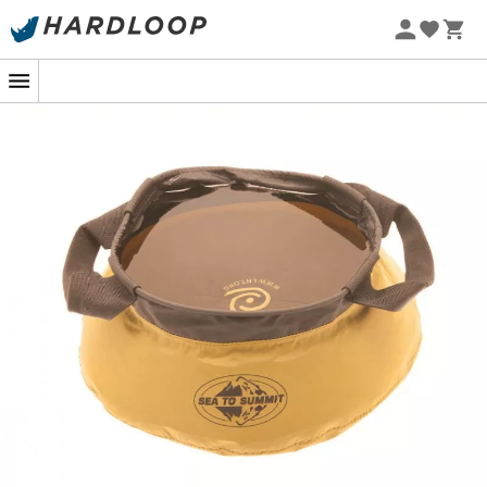
Patagonia
Fjällräven
Promoções de verão 🔥 -5% EXTRA a partir de 2 produtos*
Ortovox
Columbia
com o código Summer5
Rab
Scarpa
-5% Extra - Code Summer5
La Sportiva
Vaude
Lowa
Mammut
Altra
Julbo
Millet
New balance
Moon boot
Hanwag
Helly Hansen
Birkenstock
Barbour
Petzl
Calçado, vestuário e equipamento:
mais categorias
Casacos penas mulher
Polars de criança