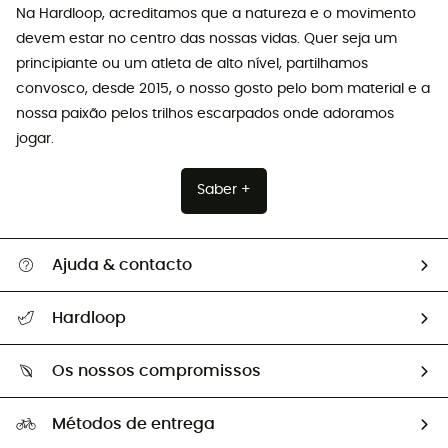
Na Hardloop, acreditamos que a natureza e o movimento
devem estar no centro das nossas vidas. Quer seja um
principiante ou um atleta de alto nível, partilhamos
convosco, desde 2015, o nosso gosto pelo bom material e a
nossa paixão pelos trilhos escarpados onde adoramos
jogar.
Saber +
Ajuda & contacto
Seguir a minha encomenda
Hardloop
Devoluções e reembolsos
Sobre Hardloop
Guia de tamanhos
Os nossos compromissos
HardGuides
Perguntas frequentes
A nossa pegada
Os nossos embaixadores
Métodos de entrega
Trocas & Devoluções
Segunda mão