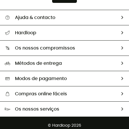
Ajuda & contacto
Seguir a minha encomenda
Hardloop
Devoluções e reembolsos
Sobre Hardloop
Guia de tamanhos
Os nossos compromissos
HardGuides
Perguntas frequentes
A nossa pegada
Os nossos embaixadores
Métodos de entrega
Trocas & Devoluções
Segunda mão
Seleção eco-responsável
Modos de pagamento
Compras online fáceis
Portes grátis a partir de 100 €
Os nossos serviços
Devoluções gratuitas em 100 dias
Vendas para grupos e clubes
Apoio ao cliente gratuito
© Hardloop 2026
Programa de afiliados