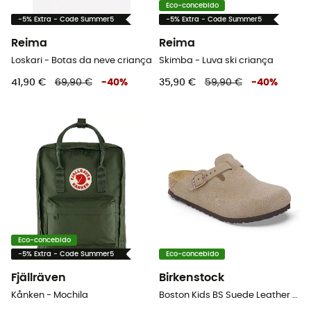
Eco-concebido
-5% Extra - Code Summer5
-5% Extra - Code Summer5
Reima
Reima
Loskari - Botas da neve criança
Skimba - Luva ski criança
41,90 €
69,90 €
-
40
%
35,90 €
59,90 €
-
40
%
Eco-concebido
-5% Extra - Code Summer5
Eco-concebido
Fjällräven
Birkenstock
Kånken - Mochila
Boston Kids BS Suede Leather - Sandálias criança