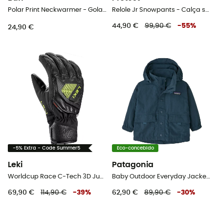
Polar Print Neckwarmer - Gola criança
Relole Jr Snowpants - Calça ski criança
44,90 €
99,90 €
-
55
%
24,90 €
-5% Extra - Code Summer5
Eco-concebido
Leki
Patagonia
Worldcup Race C-Tech 3D Junior - Luva ski criança
Baby Outdoor Everyday Jacket - Casaco impermeável criança
69,90 €
114,90 €
-
39
%
62,90 €
89,90 €
-
30
%