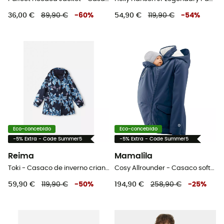
36,00 €
89,90 €
-
60
%
54,90 €
119,90 €
-
54
%
Eco-concebido
Eco-concebido
-5% Extra - Code Summer5
-5% Extra - Code Summer5
Reima
Mamalila
Toki - Casaco de inverno criança
Cosy Allrounder - Casaco softshell mulher
59,90 €
119,90 €
-
50
%
194,90 €
258,90 €
-
25
%