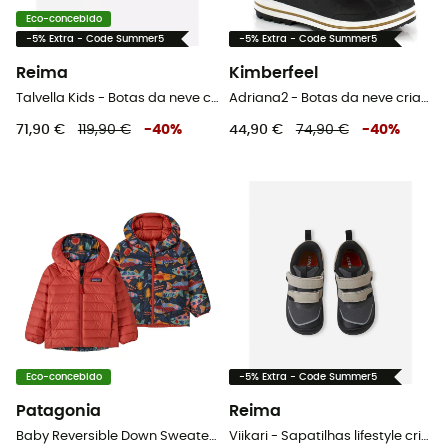
Eco-concebido
-5% Extra - Code Summer5
-5% Extra - Code Summer5
Reima
Kimberfeel
Talvella Kids - Botas da neve criança
Adriana2 - Botas da neve criança
71,90 €
119,90 €
-
40
%
44,90 €
74,90 €
-
40
%
Eco-concebido
-5% Extra - Code Summer5
Patagonia
Reima
Baby Reversible Down Sweater Hoody - Casaco penas criança
Viikari - Sapatilhas lifestyle criança