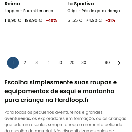
Reima
La Sportiva
Lappea - Fato ski criança
Gripit - Pés de gato criança
119,90 €
199,90 €
-
40
%
51,55 €
74,90 €
-
31
%
1
2
3
4
10
20
30
80
...
Escolha simplesmente suas roupas e
equipamentos de esqui e montanha
para criança na Hardloop.fr
Para todos os pequenos aventureiros e grandes
aventureiras, os exploradores em formação, ou as crianças
que adoram escalar, sempre chega o momento delicado
da escolha do material. Nós disponibilizamos guias de