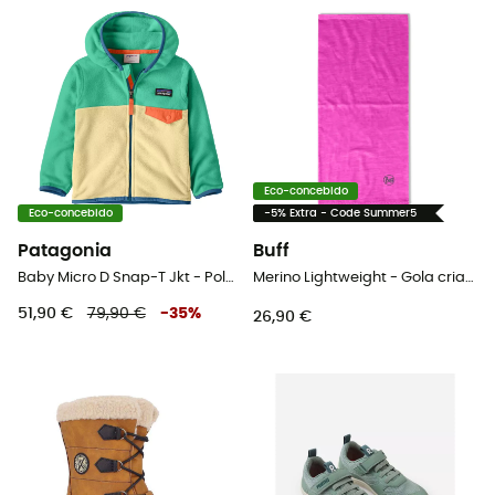
Eco-concebido
Eco-concebido
-5% Extra - Code Summer5
Patagonia
Buff
Baby Micro D Snap-T Jkt - Polar criança
Merino Lightweight - Gola criança
51,90 €
79,90 €
-
35
%
26,90 €