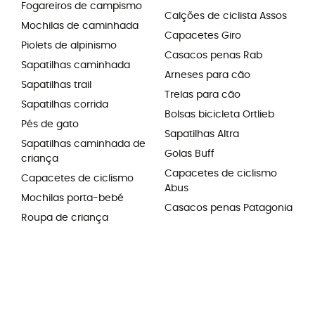
Fogareiros de campismo
Calções de ciclista Assos
Mochilas de caminhada
Capacetes Giro
Piolets de alpinismo
Casacos penas Rab
Sapatilhas caminhada
Arneses para cão
Sapatilhas trail
Trelas para cão
Sapatilhas corrida
Bolsas bicicleta Ortlieb
Pés de gato
Sapatilhas Altra
Sapatilhas caminhada de
Golas Buff
criança
Capacetes de ciclismo
Capacetes de ciclismo
Abus
Mochilas porta-bebé
Casacos penas Patagonia
Roupa de criança