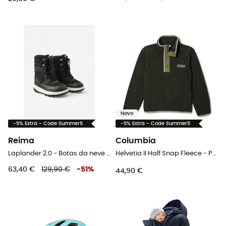
Novo
-5% Extra - Code Summer5
-5% Extra - Code Summer5
Reima
Columbia
Laplander 2.0 - Botas da neve criança
Helvetia II Half Snap Fleece - Polar criança
63,40 €
129,90 €
-
51
%
44,90 €