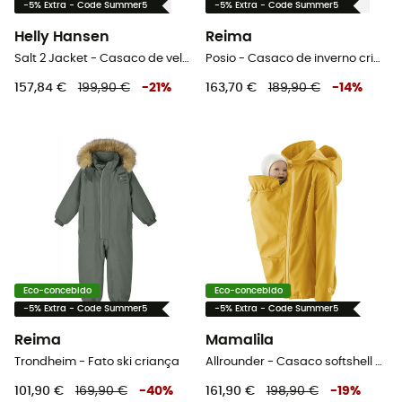
-5% Extra - Code Summer5
-5% Extra - Code Summer5
Helly Hansen
Reima
Salt 2 Jacket - Casaco de vela criança
Posio - Casaco de inverno criança
157,84 €
199,90 €
-
21
%
163,70 €
189,90 €
-
14
%
Eco-concebido
Eco-concebido
-5% Extra - Code Summer5
-5% Extra - Code Summer5
Reima
Mamalila
Trondheim - Fato ski criança
Allrounder - Casaco softshell mulher
101,90 €
169,90 €
-
40
%
161,90 €
198,90 €
-
19
%