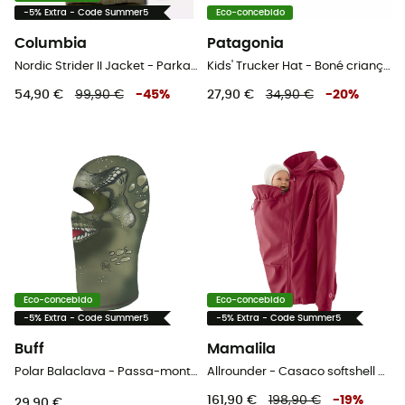
-5% Extra - Code Summer5
Eco-concebido
Columbia
Patagonia
Nordic Strider II Jacket - Parka criança
Kids' Trucker Hat - Boné criança
54,90 €
99,90 €
-
45
%
27,90 €
34,90 €
-
20
%
Eco-concebido
Eco-concebido
-5% Extra - Code Summer5
-5% Extra - Code Summer5
Buff
Mamalila
Polar Balaclava - Passa-montanha criança
Allrounder - Casaco softshell mulher
161,90 €
198,90 €
-
19
%
29,90 €