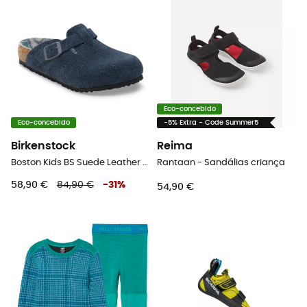
Eco-concebido
Eco-concebido
-5% Extra - Code Summer5
Birkenstock
Reima
Boston Kids BS Suede Leather - Sandálias criança
Rantaan - Sandálias criança
58,90 €
84,90 €
-
31
%
54,90 €