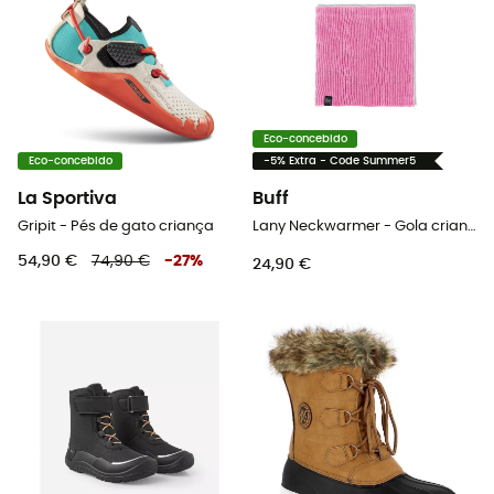
Eco-concebido
Eco-concebido
-5% Extra - Code Summer5
La Sportiva
Buff
Gripit - Pés de gato criança
Lany Neckwarmer - Gola criança
54,90 €
74,90 €
-
27
%
24,90 €