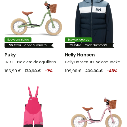
Eco-concebido
Eco-concebido
-5% Extra - Code Summer5
-5% Extra - Code Summer5
Puky
Helly Hansen
LR XL - Bicicleta de equilíbrio
Helly Hansen Jr Cyclone Jacket - Casaco de esquí criança
166,90 €
179,90 €
-
7
%
109,90 €
209,90 €
-
48
%