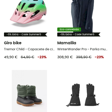
Eco-concebido
-5% Extra - Code Summer5
-5% Extra - Code Summer5
Giro bike
Mamalila
Tremor Child - Capacete de ciclismo criança
WinterWander Pro - Parka mulher
49,90 €
64,90 €
-
23
%
308,90 €
398,90 €
-
23
%