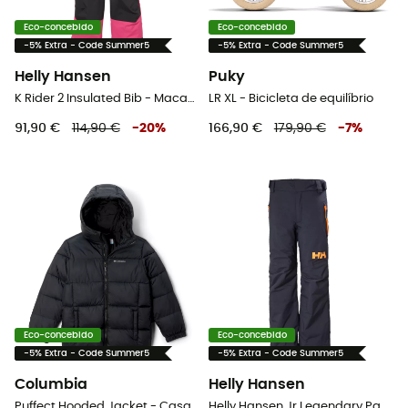
Eco-concebido
Eco-concebido
-5% Extra - Code Summer5
-5% Extra - Code Summer5
Helly Hansen
Puky
K Rider 2 Insulated Bib - Macacão ski criança
LR XL - Bicicleta de equilíbrio
91,90 €
114,90 €
-
20
%
166,90 €
179,90 €
-
7
%
Eco-concebido
Eco-concebido
-5% Extra - Code Summer5
-5% Extra - Code Summer5
Columbia
Helly Hansen
Puffect Hooded Jacket - Casaco penas criança
Helly Hansen Jr Legendary Pant - Calça ski criança