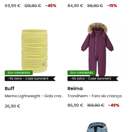
69,90 €
129,90 €
-
46
%
84,90 €
99,90 €
-
15
%
Eco-concebido
Eco-concebido
-5% Extra - Code Summer5
-5% Extra - Code Summer5
Buff
Reima
Merino Lightweight - Gola criança
Trondheim - Fato ski criança
86,90 €
169,90 €
-
49
%
26,90 €