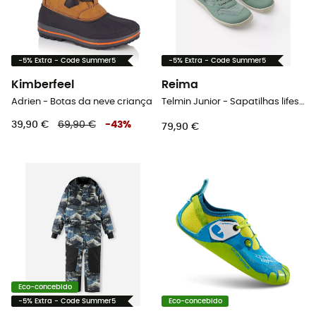
-5% Extra - Code Summer5
-5% Extra - Code Summer5
Kimberfeel
Reima
Adrien - Botas da neve criança
Telmin Junior - Sapatilhas lifestyle criança
39,90 €
69,90 €
-
43
%
79,90 €
Eco-concebido
-5% Extra - Code Summer5
Eco-concebido