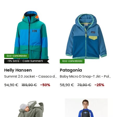
Eco-concebido
-5% Extra - Code Summer5
Eco-concebido
Helly Hansen
Patagonia
Summit 2.0 Jacket - Casaco de esquí criança
Baby Micro D Snap-T Jkt - Polar criança
94,90 €
189,90 €
-
50
%
58,90 €
79,90 €
-
26
%