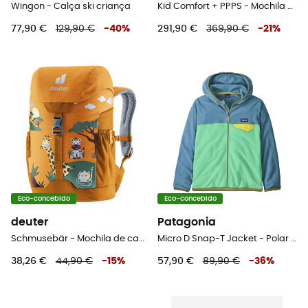
Wingon - Calça ski criança
Kid Comfort + PPPS - Mochila porta-bebé
77,90 €
129,90 €
-
40
%
291,90 €
369,90 €
-
21
%
Eco-concebido
Eco-concebido
deuter
Patagonia
Schmusebär - Mochila de caminhada criança
Micro D Snap-T Jacket - Polar criança
38,26 €
44,90 €
-
15
%
57,90 €
89,90 €
-
36
%