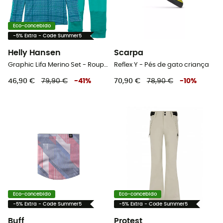
Eco-concebido
-5% Extra - Code Summer5
Helly Hansen
Scarpa
Graphic Lifa Merino Set - Roupa interior de lã merino criança
Reflex Y - Pés de gato criança
46,90 €
79,90 €
-
41
%
70,90 €
78,90 €
-
10
%
Eco-concebido
Eco-concebido
-5% Extra - Code Summer5
-5% Extra - Code Summer5
Buff
Protest