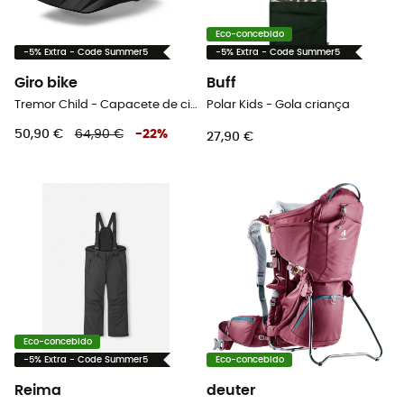
Eco-concebido
-5% Extra - Code Summer5
-5% Extra - Code Summer5
Giro bike
Buff
Tremor Child - Capacete de ciclismo criança
Polar Kids - Gola criança
50,90 €
64,90 €
-
22
%
27,90 €
Eco-concebido
-5% Extra - Code Summer5
Eco-concebido
Reima
deuter