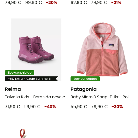
79,90 €
99,90 €
-
20
%
62,90 €
79,90 €
-
21
%
Eco-concebido
-5% Extra - Code Summer5
Eco-concebido
Reima
Patagonia
Talvella Kids - Botas da neve criança
Baby Micro D Snap-T Jkt - Polar criança
71,90 €
119,90 €
-
40
%
55,90 €
79,90 €
-
30
%