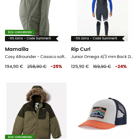
Eco-concebido
-5% Extra - Code Summer5
-5% Extra - Code Summer5
Mamalila
Rip Curl
Cosy Allrounder - Casaco softshell mulher
Junior Omega 4/3 mm Back Zip Wetsuit - Fato surf criança
194,90 €
258,90 €
-
25
%
129,90 €
169,90 €
-
24
%
Eco-concebido