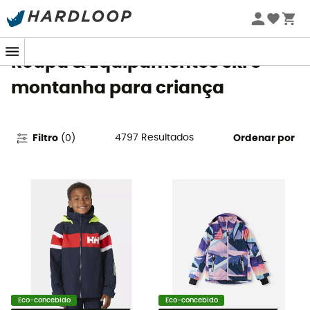
Promoções de verão 🔥 -5% EXTRA a partir de 2 produtos*
com o código Summer5
Roupa & Equipamentos ski e
montanha para criança
4797
Resultados
Filtro
(
0
)
Ordenar por
Eco-concebido
Eco-concebido