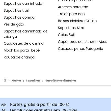
Casacos penas Rab
Sapatilhas caminhada
Arneses para cão
Sapatilhas trail
Trelas para cão
Sapatilhas corrida
Bolsas bicicleta Ortlieb
Pés de gato
Sapatilhas Altra
Sapatilhas caminhada de
Golas Buff
criança
Capacetes de ciclismo Abus
Capacetes de ciclismo
Casacos penas Patagonia
Mochilas porta-bebé
Roupa de criança
Mulher
Sapatilhas
Sapatilhas trail mulher
Portes grátis a partir de 100 €
Devoluções gratuitas em 100 dias