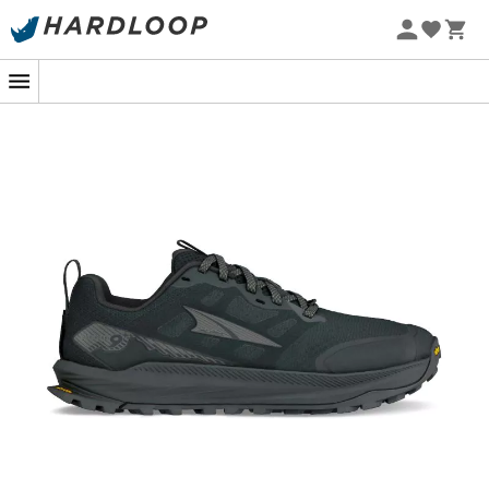
Promoções de verão 🔥 -5% EXTRA a partir de 2 produtos*
com o código Summer5
-5% Extra - Code Summer5