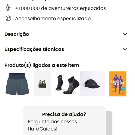
Conforto natural: Original FootShape™ Fit
+1.000.000 de aventureiros equipados
oferecendo um espaço generoso para os dedos
Aconselhamento especializado
Drop: 0 mm
Peso: 2 x 263 g
Descrição
Especificações técnicas
Recomendado para
Produto(s) ligados a este item
Trail
Género
Mulher
Peso
2 x 263 g
Precisa de ajuda?
Pergunte aos nossos
Nome do produto
HardGuides!