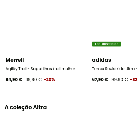
Altura calcanhar / antepé
25 / 25 mm
Sola exterior
Vibram® MegaGrip®
Eco-concebido
Drop
Merrell
adidas
0 mm
Agility Trail - Sapatilhas trail mulher
Terrex Soulstride Ultra 
94,90 €
119,90 €
-20%
67,90 €
99,90 €
-3
Perfil do corredor
Todos os pesos
Sistema de fecho
A coleção Altra
Atacadores
Material da parte superior
Mesh