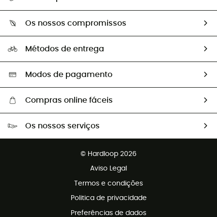
Devoluções e reembolsos
Sobre Hardloop
Guia de tamanhos
Os nossos compromissos
HardGuides
Perguntas frequentes
A nossa pegada
Os nossos embaixadores
Métodos de entrega
Trocas & Devoluções
Segunda mão
Seleção eco-responsável
Modos de pagamento
Compras online fáceis
Portes grátis a partir de 100 €
Os nossos serviços
Devoluções gratuitas em 100 dias
Vendas para grupos e clubes
Apoio ao cliente gratuito
© Hardloop 2026
Programa de afiliados
Aviso Legal
Termos e condições
Politica de privacidade
Preferências de dados