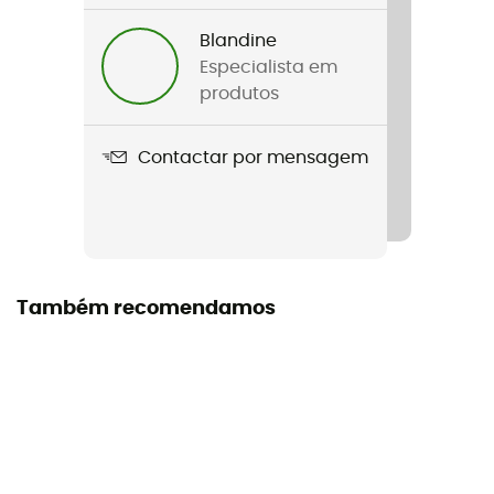
Lone Peak 9+
Blandine
Distância semanal de treino
Especialista em
More than 30 km
produtos
Terreno
Contactar por mensagem
Caminho
Impermeabilidade
Não
Entressola
Também recomendamos
Altra EGO™
Tipo de passada
Universal
Palmilha amovível
Sim