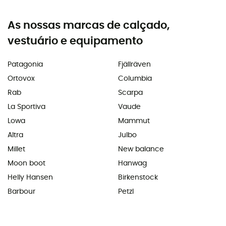
As nossas marcas de calçado,
vestuário e equipamento
Patagonia
Fjällräven
Ortovox
Columbia
Rab
Scarpa
La Sportiva
Vaude
Lowa
Mammut
Altra
Julbo
Millet
New balance
Moon boot
Hanwag
Helly Hansen
Birkenstock
Barbour
Petzl