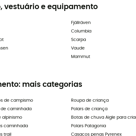
, vestuário e equipamento
Fjällräven
Columbia
ot
Scarpa
nsen
Vaude
Mammut
mento: mais categorias
os de campismo
Roupa de criança
s de caminhada
Polars de criança
e alpinismo
Botas de chuva Aigle para cri
as caminhada
Polars Patagonia
 trail
Casacos penas Pyrenex