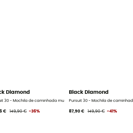
ck Diamond
Black Diamond
uit 30 - Mochila de caminhada mulher
Pursuit 30 - Mochila de caminha
6 €
149,90 €
-36%
87,90 €
149,90 €
-41%