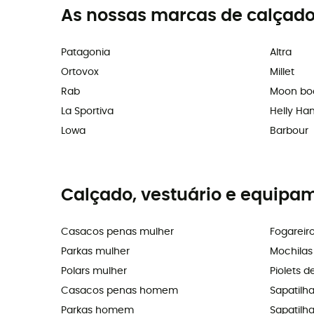
As nossas marcas de calçado
Patagonia
Altra
Ortovox
Millet
Rab
Moon bo
La Sportiva
Helly Ha
Lowa
Barbour
Calçado, vestuário e equipa
Casacos penas mulher
Fogareir
Parkas mulher
Mochila
Polars mulher
Piolets d
Casacos penas homem
Sapatilh
Parkas homem
Sapatilhas