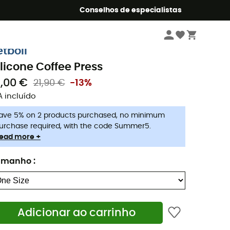
o Summer5
Conselhos de especialistas
Camping & Bivaque
Acessórios de campismo
etboil
ilicone Coffee Press
9,00 €
21,90 €
-13%
A incluído
ave 5% on 2 products purchased, no minimum
urchase required, with the code Summer5.
ead more +
amanho
:
Adicionar ao carrinho