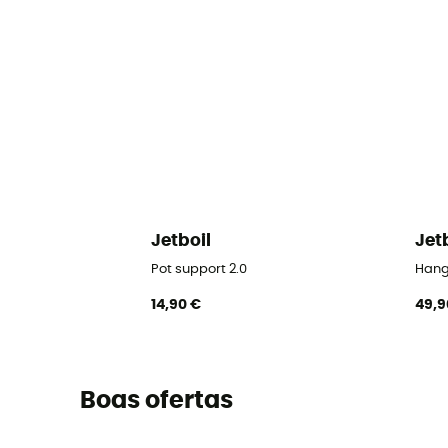
Jetboil
Jet
Pot support 2.0
Hangi
14,90 €
49,9
Boas ofertas