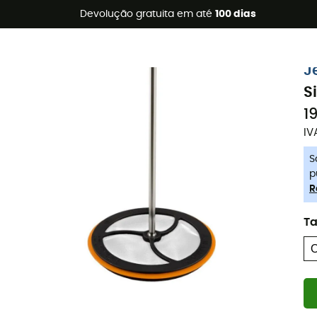
s de verão 🔥 -5% EXTRA a partir de 2 produtos* com o códig
Devolução gratuita em até
100 dias
-5% Extra - Code Summer5
J
S
1
IV
S
p
R
T