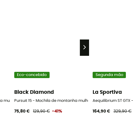
Eco-concebido
Segunda mão
Black Diamond
La Sportiva
da mulher
Pursuit 15 - Mochila de montanha mulher
Aequilibrium ST GTX
75,80 €
129,90 €
-41%
164,90 €
329,90 €