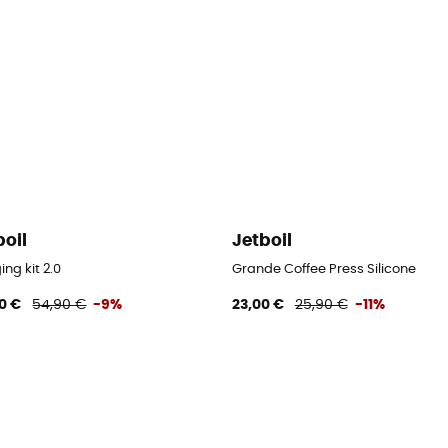
boil
Jetboil
ng kit 2.0
Grande Coffee Press Silicone
0 €
54,90 €
-9%
23,00 €
25,90 €
-11%