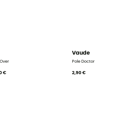
i
Vaude
 Over
Pole Doctor
0 €
2,90 €