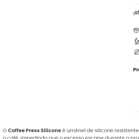
Pr
O
Coffee Press Silicone
é um
Anel de silicone resisten
o café, impedindo que o excesso escape durante o pr