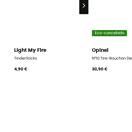
Eco-concebido
Light My Fire
Opinel
TinderSticks
N°10 Tire-Bouchon De
4,90 €
30,90 €