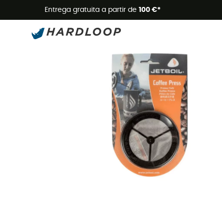
Promoçõe
Entrega gratuita a partir de
100 €*