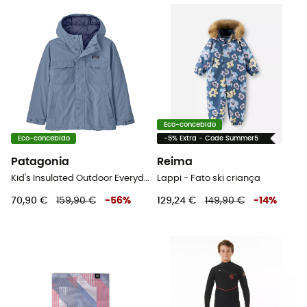
Eco-concebido
Eco-concebido
-5% Extra - Code Summer5
Patagonia
Reima
Kid's Insulated Outdoor Everyday Jacket - Casaco de inverno criança
Lappi - Fato ski criança
70,90 €
159,90 €
-
56
%
129,24 €
149,90 €
-
14
%