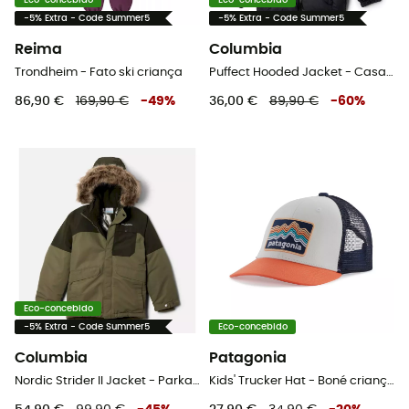
Eco-concebido
Eco-concebido
-5% Extra - Code Summer5
-5% Extra - Code Summer5
Reima
Columbia
Trondheim - Fato ski criança
Puffect Hooded Jacket - Casaco penas criança
86,90 €
169,90 €
-
49
%
36,00 €
89,90 €
-
60
%
Eco-concebido
-5% Extra - Code Summer5
Eco-concebido
Columbia
Patagonia
Nordic Strider II Jacket - Parka criança
Kids' Trucker Hat - Boné criança