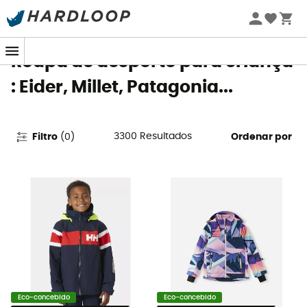
Promoções de verão 🔥 -5% EXTRA a partir de 2 produtos*
com o código Summer5
Roupa de desporto para criança
: Eider, Millet, Patagonia...
3300
Resultados
Filtro
(
0
)
Ordenar por
Eco-concebido
Eco-concebido