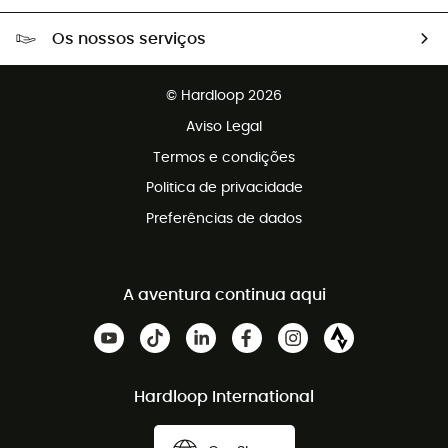
Portes grátis a partir de 100 €
Os nossos serviços
Devoluções gratuitas em 100 dias
Vendas para grupos e clubes
Apoio ao cliente gratuito
© Hardloop 2026
Programa de afiliados
Aviso Legal
Termos e condições
Politica de privacidade
Preferências de dados
A aventura continua aqui
Hardloop International