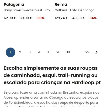
Patagonia
Reima
Baby Down Sweater Vest - Colete penas criança
Gotland - Fato ski criança
62,90 €
89,90 €
-
30
%
129,24 €
149,90 €
-
14
%
1
2
3
4
10
20
30
55
...
Escolha simplesmente as suas roupas
de caminhada, esqui, trail-running ou
escalada para crianças na Hardloop.pt
Seja para fazer uma caminhada na Bretanha, esquiar nos
Alpes, aprender a surfar na Córsega ou escalar os blocos
de Fontainebleau, a escolha das
roupa de desporto para