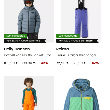
Eco-concebido
Eco-concebido
-5% Extra - Code Summer5
-5% Extra - Code Summer5
Helly Hansen
Reima
Kvitfjell Race Puffy Jacket - Casaco de esquí criança
Terrie - Calça ski criança
109,90 €
199,90 €
-
45
%
75,90 €
129,90 €
-
42
%