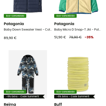
Eco-concebido
Eco-concebido
Patagonia
Patagonia
Baby Down Sweater Vest - Colete penas criança
Baby Micro D Snap-T Jkt - Polar criança
51,90 €
79,90 €
-
35
%
89,90 €
Eco-concebido
Eco-concebido
-5% Extra - Code Summer5
-5% Extra - Code Summer5
Reima
Buff