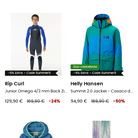
Eco-concebido
-5% Extra - Code Summer5
-5% Extra - Code Summer5
Rip Curl
Helly Hansen
Junior Omega 4/3 mm Back Zip Wetsuit - Fato surf criança
Summit 2.0 Jacket - Casaco de esquí criança
129,90 €
169,90 €
-
24
%
94,90 €
189,90 €
-
50
%