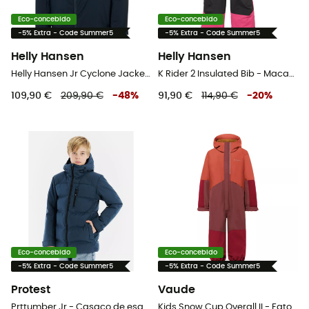
Eco-concebido
Eco-concebido
-5% Extra - Code Summer5
-5% Extra - Code Summer5
Helly Hansen
Helly Hansen
Helly Hansen Jr Cyclone Jacket - Casaco de esquí criança
K Rider 2 Insulated Bib - Macacão ski criança
109,90 €
209,90 €
-
48
%
91,90 €
114,90 €
-
20
%
Eco-concebido
Eco-concebido
-5% Extra - Code Summer5
-5% Extra - Code Summer5
Protest
Vaude
Prttumber Jr - Casaco de esquí criança
Kids Snow Cup Overall II - Fato ski criança