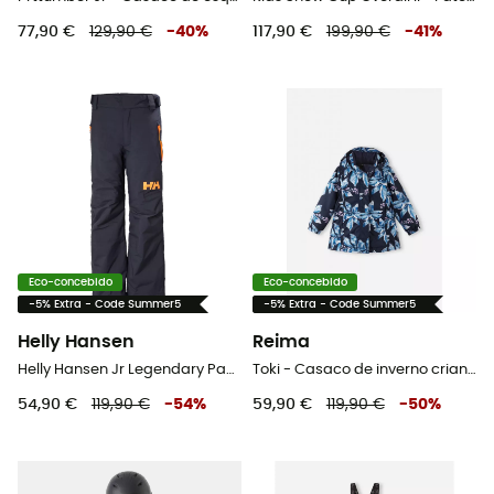
77,90 €
129,90 €
-
40
%
117,90 €
199,90 €
-
41
%
Eco-concebido
Eco-concebido
-5% Extra - Code Summer5
-5% Extra - Code Summer5
Helly Hansen
Reima
Helly Hansen Jr Legendary Pant - Calça ski criança
Toki - Casaco de inverno criança
54,90 €
119,90 €
-
54
%
59,90 €
119,90 €
-
50
%