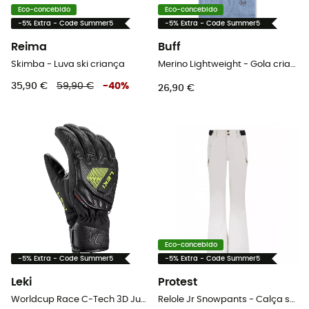
Eco-concebido
Eco-concebido
-5% Extra - Code Summer5
-5% Extra - Code Summer5
Reima
Buff
Skimba - Luva ski criança
Merino Lightweight - Gola criança
35,90 €
59,90 €
-
40
%
26,90 €
Eco-concebido
-5% Extra - Code Summer5
-5% Extra - Code Summer5
Leki
Protest
Worldcup Race C-Tech 3D Junior - Luva ski criança
Relole Jr Snowpants - Calça ski criança