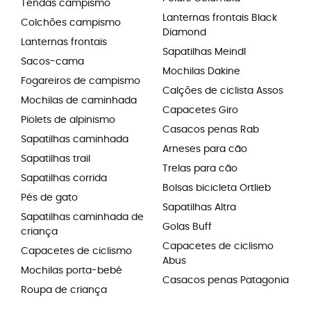
Tendas campismo
Lanternas frontais Black
Colchões campismo
Diamond
Lanternas frontais
Sapatilhas Meindl
Sacos-cama
Mochilas Dakine
Fogareiros de campismo
Calções de ciclista Assos
Mochilas de caminhada
Capacetes Giro
Piolets de alpinismo
Casacos penas Rab
Sapatilhas caminhada
Arneses para cão
Sapatilhas trail
Trelas para cão
Sapatilhas corrida
Bolsas bicicleta Ortlieb
Pés de gato
Sapatilhas Altra
Sapatilhas caminhada de
Golas Buff
criança
Capacetes de ciclismo
Capacetes de ciclismo
Abus
Mochilas porta-bebé
Casacos penas Patagonia
Roupa de criança