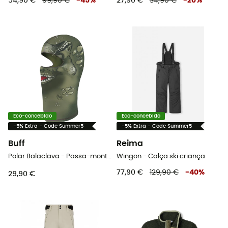
54,90 €
99,90 €
-
45
%
27,90 €
34,90 €
-
20
%
Eco-concebido
Eco-concebido
-5% Extra - Code Summer5
-5% Extra - Code Summer5
Buff
Reima
Polar Balaclava - Passa-montanha criança
Wingon - Calça ski criança
77,90 €
129,90 €
-
40
%
29,90 €