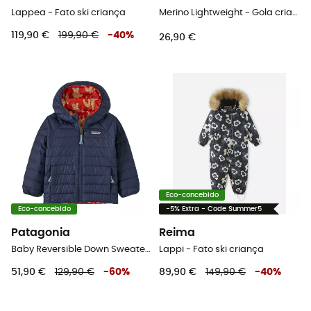
Lappea - Fato ski criança
Merino Lightweight - Gola criança
119,90 €
199,90 €
-
40
%
26,90 €
Eco-concebido
Eco-concebido
-5% Extra - Code Summer5
Patagonia
Reima
Baby Reversible Down Sweater Hoody - Casaco penas criança
Lappi - Fato ski criança
51,90 €
129,90 €
-
60
%
89,90 €
149,90 €
-
40
%