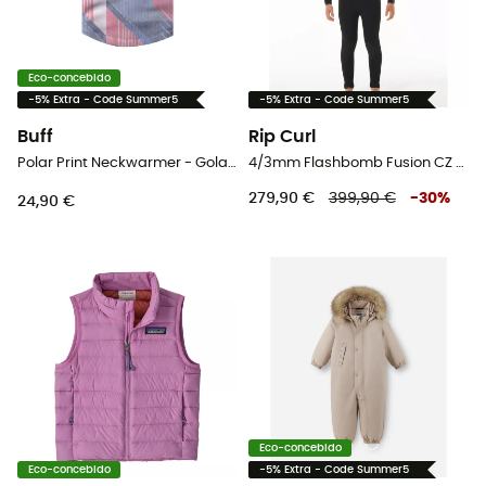
Eco-concebido
-5% Extra - Code Summer5
-5% Extra - Code Summer5
Buff
Rip Curl
Polar Print Neckwarmer - Gola criança
4/3mm Flashbomb Fusion CZ - Fato surf criança
279,90 €
399,90 €
-
30
%
24,90 €
Eco-concebido
Eco-concebido
-5% Extra - Code Summer5