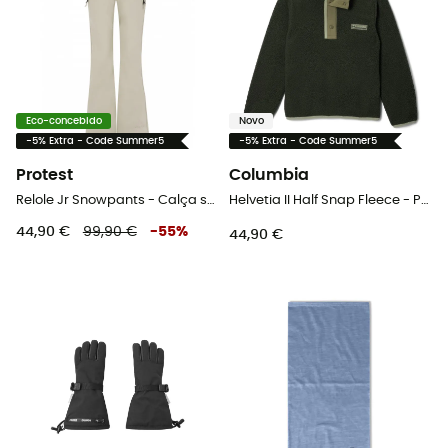
Eco-concebido
Novo
-5% Extra - Code Summer5
-5% Extra - Code Summer5
Protest
Columbia
Relole Jr Snowpants - Calça ski criança
Helvetia II Half Snap Fleece - Polar criança
44,90 €
99,90 €
-
55
%
44,90 €