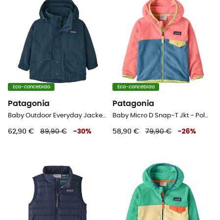
Eco-concebido
Eco-concebido
Patagonia
Patagonia
Baby Outdoor Everyday Jacket - Casaco impermeável criança
Baby Micro D Snap-T Jkt - Polar criança
62,90 €
89,90 €
-
30
%
58,90 €
79,90 €
-
26
%