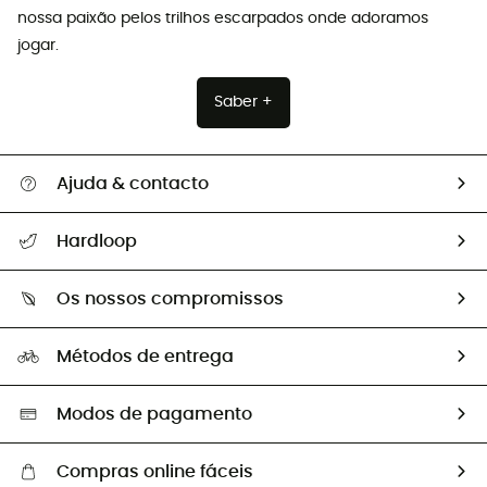
nossa paixão pelos trilhos escarpados onde adoramos
jogar.
Saber +
Ajuda & contacto
Seguir a minha encomenda
Hardloop
Devoluções e reembolsos
Sobre Hardloop
Guia de tamanhos
Os nossos compromissos
HardGuides
Perguntas frequentes
A nossa pegada
Os nossos embaixadores
Métodos de entrega
Trocas & Devoluções
Segunda mão
Seleção eco-responsável
Modos de pagamento
Compras online fáceis