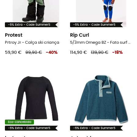
-5% Extra - Code Summer5
-5% Extra - Code Summer5
Protest
Rip Curl
Prtroy Jr - Calça ski criança
5/3mm Omega BZ - Fato surf criança
59,90 €
99,90 €
-
40
%
114,90 €
139,90 €
-
18
%
Eco-concebido
-5% Extra - Code Summer5
-5% Extra - Code Summer5