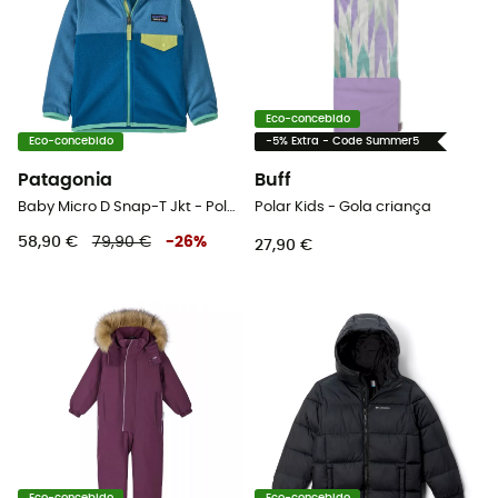
Eco-concebido
Eco-concebido
-5% Extra - Code Summer5
Patagonia
Buff
Baby Micro D Snap-T Jkt - Polar criança
Polar Kids - Gola criança
58,90 €
79,90 €
-
26
%
27,90 €