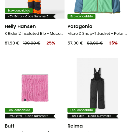
Eco-concebido
-5% Extra - Code Summer5
Eco-concebido
Helly Hansen
Patagonia
K Rider 2 Insulated Bib - Macacão ski criança
Micro D Snap-T Jacket - Polar criança
81,90 €
109,90 €
-
25
%
57,90 €
89,90 €
-
36
%
Eco-concebido
Eco-concebido
-5% Extra - Code Summer5
-5% Extra - Code Summer5
Buff
Reima