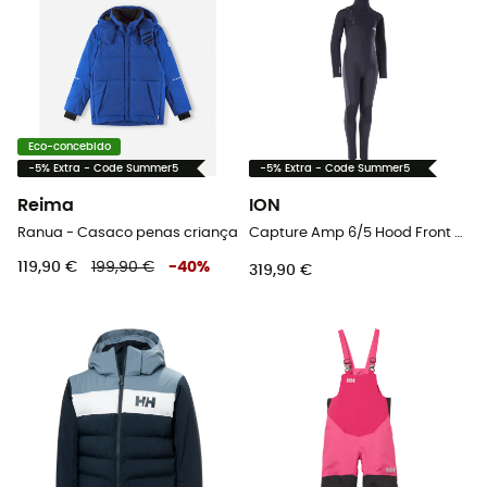
Eco-concebido
-5% Extra - Code Summer5
-5% Extra - Code Summer5
Reima
ION
Ranua - Casaco penas criança
Capture Amp 6/5 Hood Front Zip - Fato surf criança
119,90 €
199,90 €
-
40
%
319,90 €