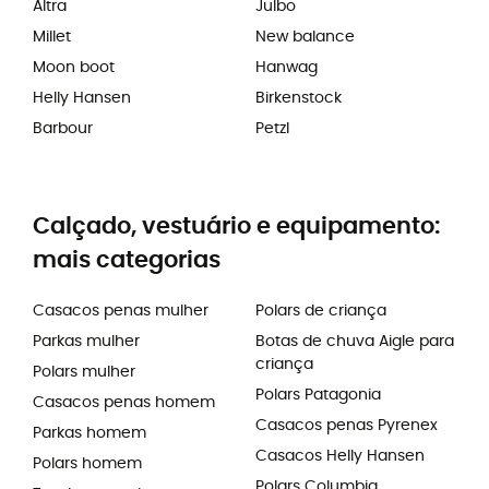
Altra
Julbo
Millet
New balance
Moon boot
Hanwag
Helly Hansen
Birkenstock
Barbour
Petzl
Calçado, vestuário e equipamento:
mais categorias
Casacos penas mulher
Polars de criança
Parkas mulher
Botas de chuva Aigle para
criança
Polars mulher
Polars Patagonia
Casacos penas homem
Casacos penas Pyrenex
Parkas homem
Casacos Helly Hansen
Polars homem
Polars Columbia