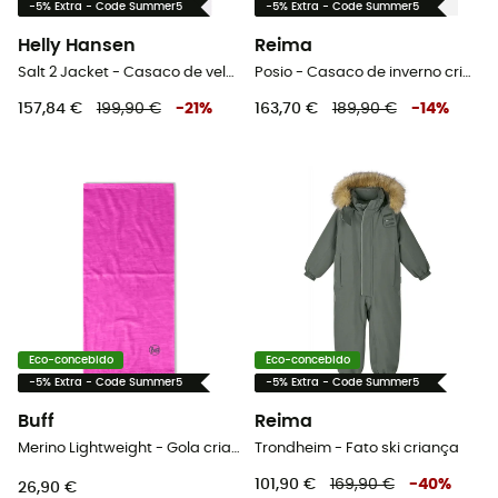
-5% Extra - Code Summer5
-5% Extra - Code Summer5
Helly Hansen
Reima
Salt 2 Jacket - Casaco de vela criança
Posio - Casaco de inverno criança
157,84 €
199,90 €
-
21
%
163,70 €
189,90 €
-
14
%
Eco-concebido
Eco-concebido
-5% Extra - Code Summer5
-5% Extra - Code Summer5
Buff
Reima
Merino Lightweight - Gola criança
Trondheim - Fato ski criança
101,90 €
169,90 €
-
40
%
26,90 €