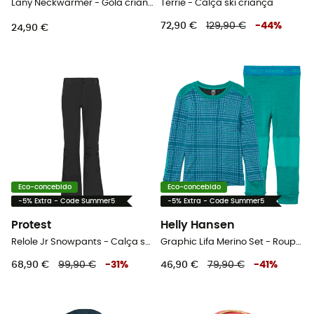
Lany Neckwarmer - Gola criança
Terrie - Calça ski criança
72,90 €
129,90 €
-
44
%
24,90 €
Eco-concebido
Eco-concebido
-5% Extra - Code Summer5
-5% Extra - Code Summer5
Protest
Helly Hansen
Relole Jr Snowpants - Calça ski criança
Graphic Lifa Merino Set - Roupa interior de lã merino criança
68,90 €
99,90 €
-
31
%
46,90 €
79,90 €
-
41
%