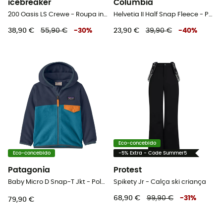
icebreaker
Columbia
200 Oasis LS Crewe - Roupa interior de lã merino criança
Helvetia II Half Snap Fleece - Polar criança
38,90 €
55,90 €
-
30
%
23,90 €
39,90 €
-
40
%
Eco-concebido
Eco-concebido
-5% Extra - Code Summer5
Patagonia
Protest
Baby Micro D Snap-T Jkt - Polar criança
Spikety Jr - Calça ski criança
68,90 €
99,90 €
-
31
%
79,90 €