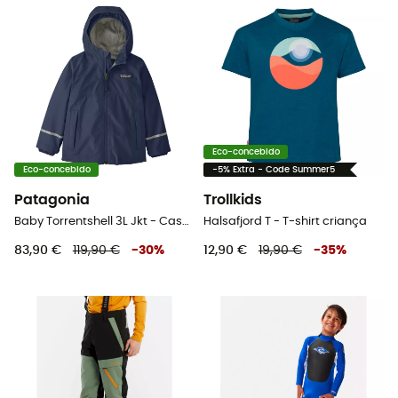
Eco-concebido
Eco-concebido
-5% Extra - Code Summer5
Patagonia
Trollkids
Baby Torrentshell 3L Jkt - Casaco impermeável criança
Halsafjord T - T-shirt criança
83,90 €
119,90 €
-
30
%
12,90 €
19,90 €
-
35
%