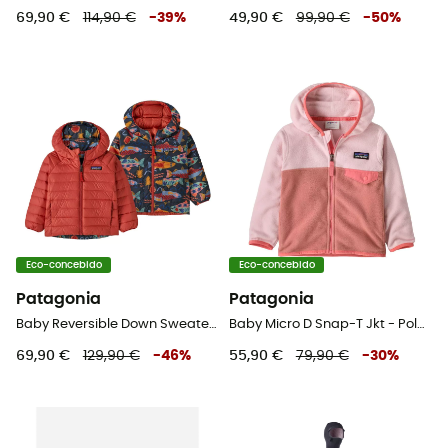
69,90 €
114,90 €
-
39
%
49,90 €
99,90 €
-
50
%
Eco-concebido
Eco-concebido
Patagonia
Patagonia
Baby Reversible Down Sweater Hoody - Casaco penas criança
Baby Micro D Snap-T Jkt - Polar criança
69,90 €
129,90 €
-
46
%
55,90 €
79,90 €
-
30
%