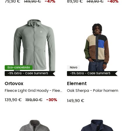
79,90 €
149,90 €
-
47
%
89,90 €
149,90 €
-
40
%
Eco-concebido
Novo
-5% Extra - Code Summer5
-5% Extra - Code Summer5
Ortovox
Element
Fleece Light Grid Hoody - Fleece de lã merino homem
Oak Sherpa - Polar homem
139,90 €
199,90 €
-
30
%
149,90 €