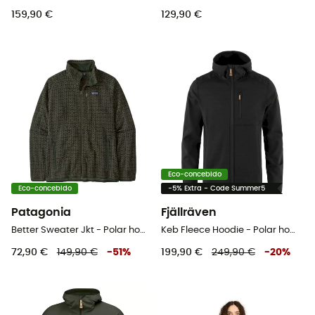
159,90 €
129,90 €
Eco-concebido
Eco-concebido
-5% Extra - Code Summer5
Patagonia
Fjällräven
Better Sweater Jkt - Polar homem
Keb Fleece Hoodie - Polar homem
72,90 €
149,90 €
-
51
%
199,90 €
249,90 €
-
20
%