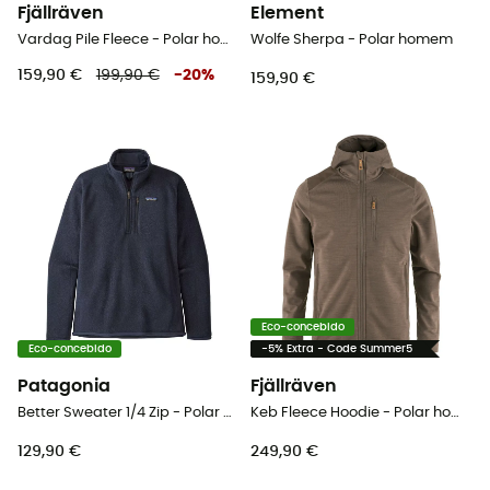
Fjällräven
Element
Vardag Pile Fleece - Polar homem
Wolfe Sherpa - Polar homem
159,90 €
199,90 €
-
20
%
159,90 €
Eco-concebido
Eco-concebido
-5% Extra - Code Summer5
Patagonia
Fjällräven
Better Sweater 1/4 Zip - Polar homem
Keb Fleece Hoodie - Polar homem
129,90 €
249,90 €