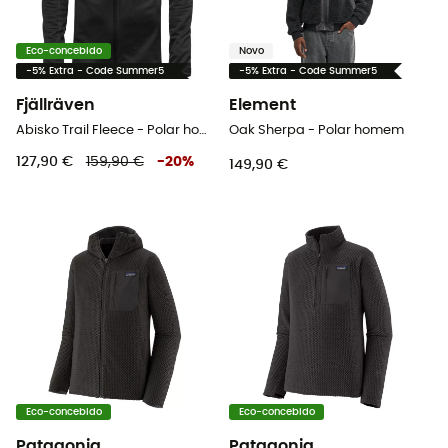
Eco-concebido
Novo
-5% Extra - Code Summer5
-5% Extra - Code Summer5
Fjällräven
Element
Abisko Trail Fleece - Polar homem
Oak Sherpa - Polar homem
127,90 €
159,90 €
-
20
%
149,90 €
Eco-concebido
Eco-concebido
Patagonia
Patagonia