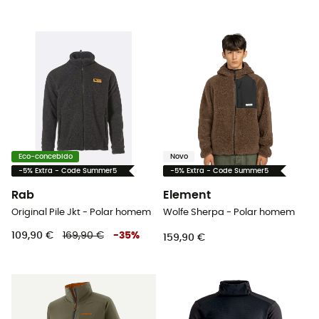
Eco-concebido
Novo
-5% Extra - Code Summer5
-5% Extra - Code Summer5
Rab
Element
Original Pile Jkt - Polar homem
Wolfe Sherpa - Polar homem
109,90 €
169,90 €
-
35
%
159,90 €