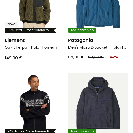
Novo
-5% Extra - Code Summer5
Eco-concebido
Element
Patagonia
Oak Sherpa - Polar homem
Men's Micro D Jacket - Polar homem
69,90 €
119,90 €
-
42
%
149,90 €
-5% Extra - Code Summer5
Eco-concebido