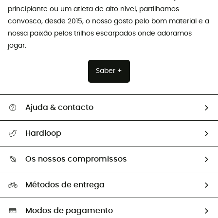
principiante ou um atleta de alto nível, partilhamos
convosco, desde 2015, o nosso gosto pelo bom material e a
nossa paixão pelos trilhos escarpados onde adoramos
jogar.
Saber +
Ajuda & contacto
Seguir a minha encomenda
Hardloop
Devoluções e reembolsos
Sobre Hardloop
Guia de tamanhos
Os nossos compromissos
HardGuides
Perguntas frequentes
A nossa pegada
Os nossos embaixadores
Métodos de entrega
Trocas & Devoluções
Segunda mão
Seleção eco-responsável
Modos de pagamento