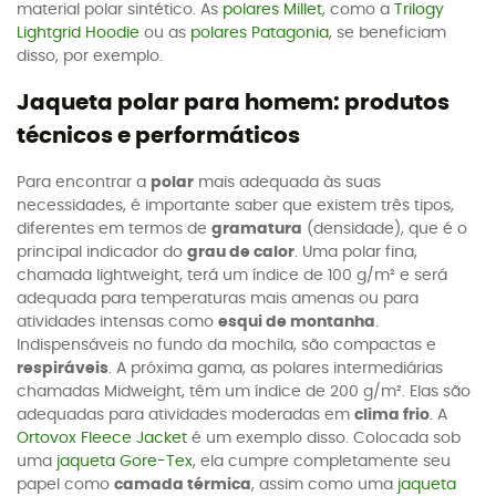
material polar sintético. As
polares Millet
, como a
Trilogy
Lightgrid Hoodie
ou as
polares Patagonia
, se beneficiam
disso, por exemplo.
Jaqueta polar para homem: produtos
técnicos e performáticos
Para encontrar a
polar
mais adequada às suas
necessidades, é importante saber que existem três tipos,
diferentes em termos de
gramatura
(densidade), que é o
principal indicador do
grau de calor
. Uma polar fina,
chamada lightweight, terá um índice de 100 g/m² e será
adequada para temperaturas mais amenas ou para
atividades intensas como
esqui de montanha
.
Indispensáveis no fundo da mochila, são compactas e
respiráveis
. A próxima gama, as polares intermediárias
chamadas Midweight, têm um índice de 200 g/m². Elas são
adequadas para atividades moderadas em
clima frio
. A
Ortovox Fleece Jacket
é um exemplo disso. Colocada sob
uma
jaqueta Gore-Tex
, ela cumpre completamente seu
papel como
camada térmica
, assim como uma
jaqueta