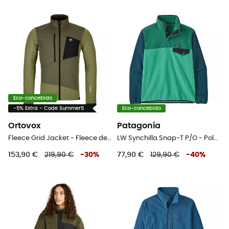
Eco-concebido
-5% Extra - Code Summer5
Eco-concebido
Ortovox
Patagonia
Fleece Grid Jacket - Fleece de lã merino homem
LW Synchilla Snap-T P/O - Polar homem
153,90 €
219,90 €
-
30
%
77,90 €
129,90 €
-
40
%