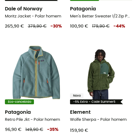
Dale of Norway
Patagonia
Moritz Jacket - Polar homem
Men's Better Sweater 1/2 Zip Pullover - Polar homem
265,90 €
379,90 €
-
30
%
100,90 €
179,90 €
-
44
%
Novo
Eco-concebido
-5% Extra - Code Summer5
Patagonia
Element
Retro Pile Jkt - Polar homem
Wolfe Sherpa - Polar homem
96,90 €
149,90 €
-
35
%
159,90 €