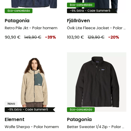
Eco-concebido
Eco-concebido
-5% Extra - Code Summer5
Patagonia
Fjällräven
Retro Pile Jkt - Polar homem
Övik Lite Fleece Jacket - Polar homem
90,90 €
149,90 €
-
39
%
103,90 €
129,90 €
-
20
%
Novo
-5% Extra - Code Summer5
Eco-concebido
Element
Patagonia
Wolfe Sherpa - Polar homem
Better Sweater 1/4 Zip - Polar homem