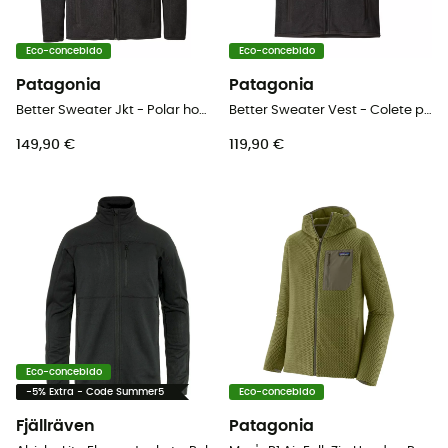
Eco-concebido
Eco-concebido
Patagonia
Patagonia
Better Sweater Jkt - Polar homem
Better Sweater Vest - Colete polar homem
149,90 €
119,90 €
Eco-concebido
-5% Extra - Code Summer5
Eco-concebido
Fjällräven
Patagonia