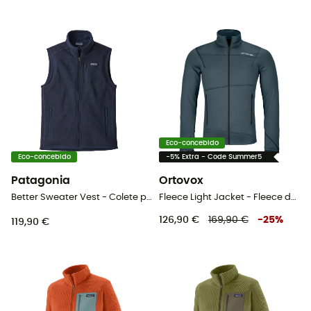
Eco-concebido
Eco-concebido
-5% Extra - Code Summer5
Patagonia
Ortovox
Better Sweater Vest - Colete polar homem
Fleece Light Jacket - Fleece de lã merino homem
126,90 €
169,90 €
-
25
%
119,90 €