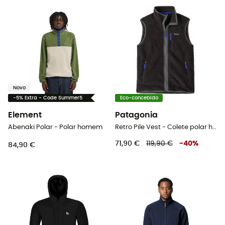
Novo
-5% Extra - Code Summer5
Eco-concebido
Element
Patagonia
Abenaki Polar - Polar homem
Retro Pile Vest - Colete polar homem
71,90 €
119,90 €
-
40
%
84,90 €