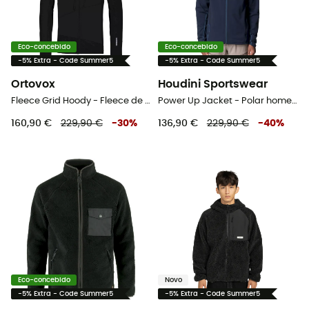
Eco-concebido
Eco-concebido
-5% Extra - Code Summer5
-5% Extra - Code Summer5
Ortovox
Houdini Sportswear
Fleece Grid Hoody - Fleece de lã merino homem
Power Up Jacket - Polar homem
160,90 €
229,90 €
-
30
%
136,90 €
229,90 €
-
40
%
Eco-concebido
Novo
-5% Extra - Code Summer5
-5% Extra - Code Summer5