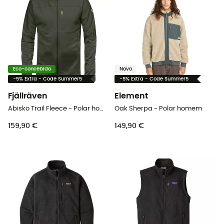
Eco-concebido
Novo
-5% Extra - Code Summer5
-5% Extra - Code Summer5
Fjällräven
Element
Abisko Trail Fleece - Polar homem
Oak Sherpa - Polar homem
159,90 €
149,90 €