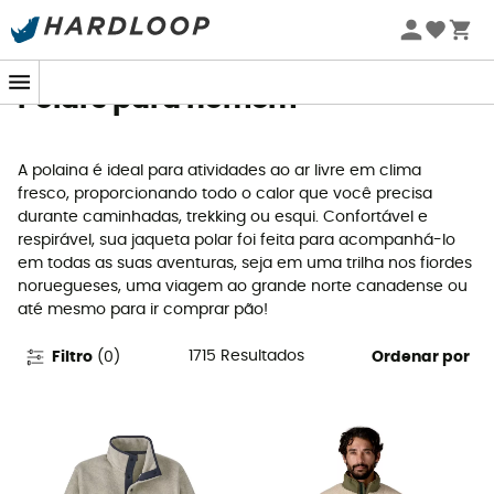
Promoções de verão 🔥 -5% EXTRA a partir de 2 produtos*
com o código Summer5
Polars para homem
A polaina é ideal para atividades ao ar livre em clima
fresco, proporcionando todo o calor que você precisa
durante caminhadas, trekking ou esqui. Confortável e
respirável, sua jaqueta polar foi feita para acompanhá-lo
em todas as suas aventuras, seja em uma trilha nos fiordes
noruegueses, uma viagem ao grande norte canadense ou
até mesmo para ir comprar pão!
1715
Resultados
Filtro
(
0
)
Ordenar por