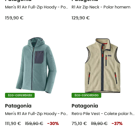
Men's R1 Air Full-Zip Hoody - Polar homem
R1 Air Zip Neck - Polar homem
159,90 €
129,90 €
Eco-concebido
Eco-concebido
Patagonia
Patagonia
Men's R1 Air Full-Zip Hoody - Polar homem
Retro Pile Vest - Colete polar homem
111,90 €
159,90 €
-
30
%
75,10 €
119,90 €
-
37
%