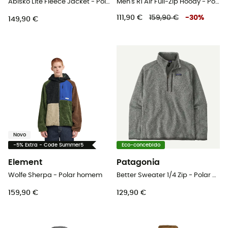
Abisko Lite Fleece Jacket - Polar homem
Men's R1 Air Full-Zip Hoody - Polar homem
111,90 €
159,90 €
-
30
%
149,90 €
Novo
-5% Extra - Code Summer5
Eco-concebido
Element
Patagonia
Wolfe Sherpa - Polar homem
Better Sweater 1/4 Zip - Polar homem
159,90 €
129,90 €