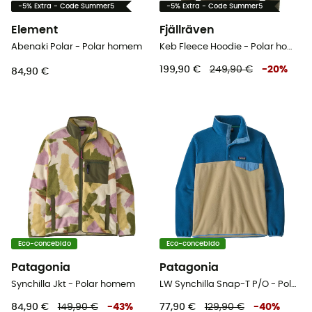
-5% Extra - Code Summer5
-5% Extra - Code Summer5
Element
Fjällräven
Abenaki Polar - Polar homem
Keb Fleece Hoodie - Polar homem
199,90 €
249,90 €
-
20
%
84,90 €
Eco-concebido
Eco-concebido
Patagonia
Patagonia
Synchilla Jkt - Polar homem
LW Synchilla Snap-T P/O - Polar homem
84,90 €
149,90 €
-
43
%
77,90 €
129,90 €
-
40
%