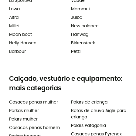
La Sportiva
Vaude
Lowa
Mammut
Altra
Julbo
Millet
New balance
Moon boot
Hanwag
Helly Hansen
Birkenstock
Barbour
Petzl
Calçado, vestuário e equipamento:
mais categorias
Casacos penas mulher
Polars de criança
Parkas mulher
Botas de chuva Aigle para
criança
Polars mulher
Polars Patagonia
Casacos penas homem
Casacos penas Pyrenex