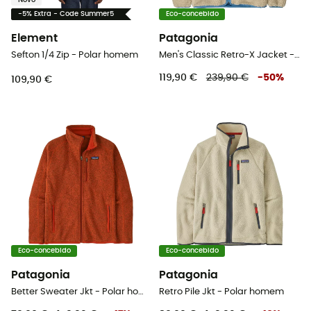
Novo
-5% Extra - Code Summer5
Eco-concebido
Element
Patagonia
Sefton 1/4 Zip - Polar homem
Men's Classic Retro-X Jacket - Polar homem
119,90 €
239,90 €
-
50
%
109,90 €
Eco-concebido
Eco-concebido
Patagonia
Patagonia
Better Sweater Jkt - Polar homem
Retro Pile Jkt - Polar homem