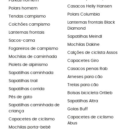
Parkas homem
Casacos Helly Hansen
Polars homem
Polars Columbia
Tendas campismo
Lanternas frontais Black
Colchões campismo
Diamond
Lanternas frontais
Sapatilhas Meindl
Sacos-cama
Mochilas Dakine
Fogareiros de campismo
Calções de ciclista Assos
Mochilas de caminhada
Capacetes Giro
Piolets de alpinismo
Casacos penas Rab
Sapatilhas caminhada
Arneses para cão
Sapatilhas trail
Trelas para cão
Sapatilhas corrida
Bolsas bicicleta Ortlieb
Pés de gato
Sapatilhas Altra
Sapatilhas caminhada de
Golas Buff
criança
Capacetes de ciclismo
Capacetes de ciclismo
Abus
Mochilas porta-bebé