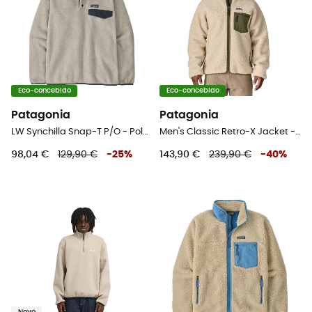
Eco-concebido
Eco-concebido
Patagonia
Patagonia
LW Synchilla Snap-T P/O - Polar homem
Men's Classic Retro-X Jacket - Polar homem
98,04 €
129,90 €
-
25
%
143,90 €
239,90 €
-
40
%