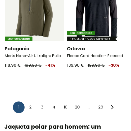
Eco-concebido
Eco-concebido
-5% Extra - Code Summer5
Patagonia
Ortovox
Men's Nano-Air Ultralight Pullover - Polar homem
Fleece Cord Hoodie - Fleece de lã merino homem
118,90 €
199,90 €
-
41
%
139,90 €
199,90 €
-
30
%
1
2
3
4
10
20
29
...
Jaqueta polar para homem: um