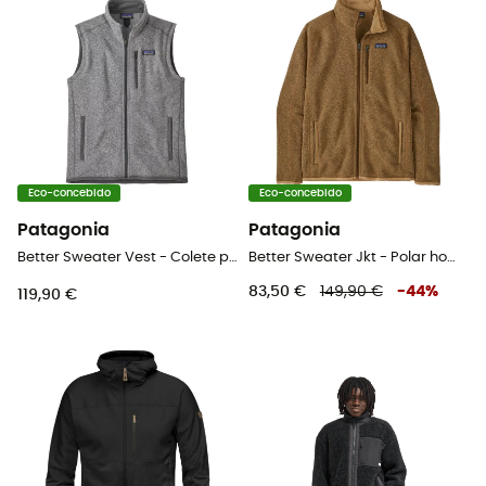
Eco-concebido
Eco-concebido
Patagonia
Patagonia
Better Sweater Vest - Colete polar homem
Better Sweater Jkt - Polar homem
83,50 €
149,90 €
-
44
%
119,90 €