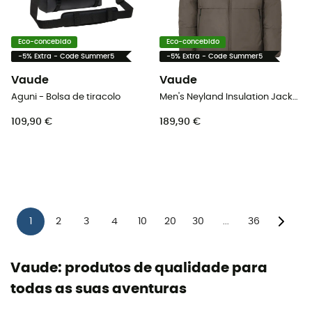
Eco-concebido
Eco-concebido
-5% Extra - Code Summer5
-5% Extra - Code Summer5
Vaude
Vaude
Aguni - Bolsa de tiracolo
Men's Neyland Insulation Jacket - Casaco homem
109,90 €
189,90 €
1
2
3
4
10
20
30
36
...
Vaude: produtos de qualidade para
todas as suas aventuras