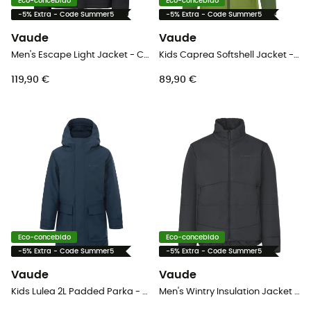
Eco-concebido
Eco-concebido
-5% Extra - Code Summer5
-5% Extra - Code Summer5
Vaude
Vaude
Men's Escape Light Jacket - Casaco impermeável homem
Kids Caprea Softshell Jacket - Casaco softshell criança
119,90 €
89,90 €
Eco-concebido
Eco-concebido
-5% Extra - Code Summer5
-5% Extra - Code Summer5
Vaude
Vaude
Kids Lulea 2L Padded Parka - Parka criança
Men's Wintry Insulation Jacket - Casaco homem