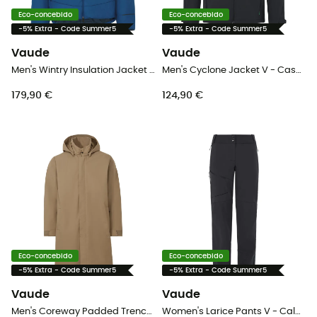
Eco-concebido
Eco-concebido
-5% Extra - Code Summer5
-5% Extra - Code Summer5
Vaude
Vaude
Men's Wintry Insulation Jacket - Casaco homem
Men's Cyclone Jacket V - Casaco softshell homem
179,90 €
124,90 €
Eco-concebido
Eco-concebido
-5% Extra - Code Summer5
-5% Extra - Code Summer5
Vaude
Vaude
Men's Coreway Padded Trenchcoat - Casaco impermeável homem
Women's Larice Pants V - Calça ski montanha mulher