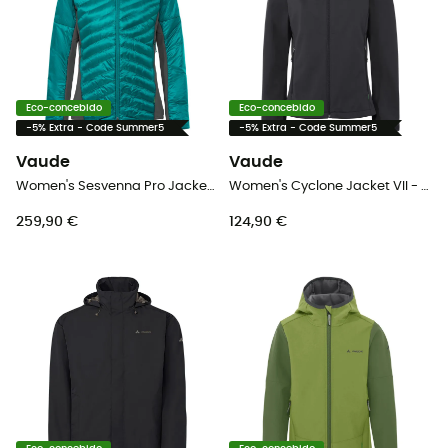
Eco-concebido
Eco-concebido
-5% Extra - Code Summer5
-5% Extra - Code Summer5
Vaude
Vaude
Women's Sesvenna Pro Jacket III - Casaco mulher
Women's Cyclone Jacket VII - Casaco softshell mulher
259,90 €
124,90 €