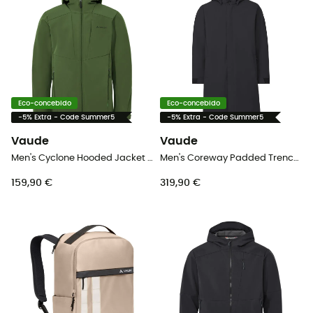
Eco-concebido
Eco-concebido
-5% Extra - Code Summer5
-5% Extra - Code Summer5
Vaude
Vaude
Men's Cyclone Hooded Jacket II - Casaco softshell homem
Men's Coreway Padded Trenchcoat - Casaco impermeável homem
159,90 €
319,90 €