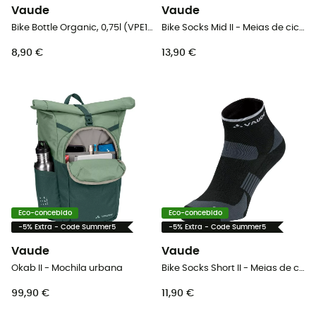
Vaude
Vaude
Bike Bottle Organic, 0,75l (VPE15) - Cantil de água
Bike Socks Mid II - Meias de ciclismo
8,90 €
13,90 €
Eco-concebido
Eco-concebido
-5% Extra - Code Summer5
-5% Extra - Code Summer5
Vaude
Vaude
Okab II - Mochila urbana
Bike Socks Short II - Meias de ciclismo
99,90 €
11,90 €