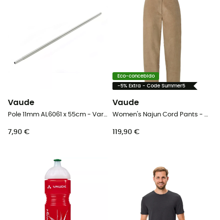
Eco-concebido
-5% Extra - Code Summer5
Vaude
Vaude
Pole 11mm AL6061 x 55cm - Varetas de tenda
Women's Najun Cord Pants - Calça mulher
7,90 €
119,90 €