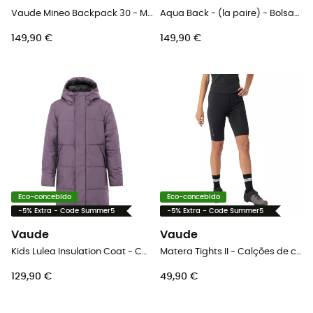
Vaude Mineo Backpack 30 - Mochila
Aqua Back - (la paire) - Bolsas Bicicleta
149,90 €
149,90 €
Eco-concebido
Eco-concebido
-5% Extra - Code Summer5
-5% Extra - Code Summer5
Vaude
Vaude
Kids Lulea Insulation Coat - Casaco de inverno criança
Matera Tights II - Calções de ciclista mulher
129,90 €
49,90 €