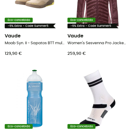
Eco-concebido
Eco-concebido
-5% Extra - Code Summer5
-5% Extra - Code Summer5
Vaude
Vaude
Moab Syn. II - Sapatos BTT mulher
Women's Sesvenna Pro Jacket III - Casaco mulher
129,90 €
259,90 €
Eco-concebido
Eco-concebido