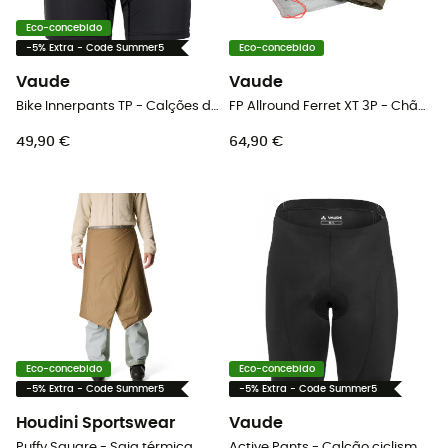
Eco-concebido
-5% Extra - Code Summer5
Eco-concebido
Vaude
Vaude
Bike Innerpants TP - Calções de ciclista mulher
FP Allround Ferret XT 3P - Chão de tenda
49,90 €
64,90 €
Eco-concebido
Eco-concebido
-5% Extra - Code Summer5
-5% Extra - Code Summer5
Houdini Sportswear
Vaude
Puffy Square - Saia térmica
Active Pants - Calção ciclismo homem