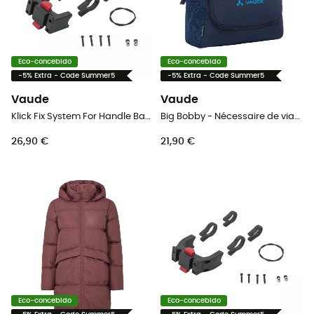
Eco-concebido
Eco-concebido
-5% Extra - Code Summer5
-5% Extra - Code Summer5
Vaude
Vaude
Klick Fix System For Handle Bar Bags
Big Bobby - Nécessaire de viagem
26,90 €
21,90 €
Eco-concebido
Eco-concebido