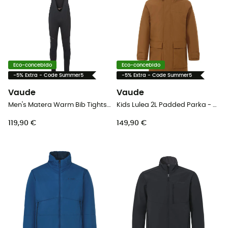
Eco-concebido
Eco-concebido
-5% Extra - Code Summer5
-5% Extra - Code Summer5
Vaude
Vaude
Men's Matera Warm Bib Tights II - Calções de ciclista homem
Kids Lulea 2L Padded Parka - Parka criança
119,90 €
149,90 €