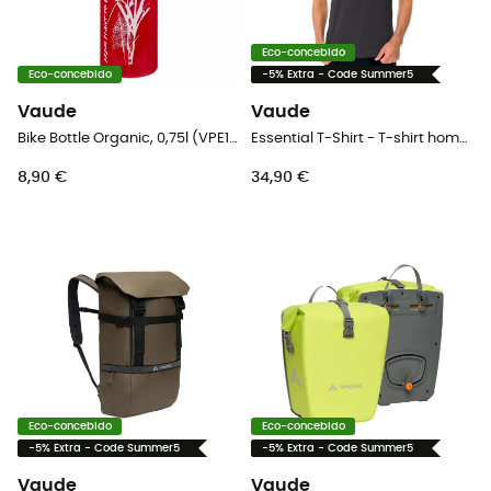
Eco-concebido
Eco-concebido
-5% Extra - Code Summer5
Vaude
Vaude
Bike Bottle Organic, 0,75l (VPE15) - Cantil de água
Essential T-Shirt - T-shirt homem
8,90 €
34,90 €
Eco-concebido
Eco-concebido
-5% Extra - Code Summer5
-5% Extra - Code Summer5
Vaude
Vaude