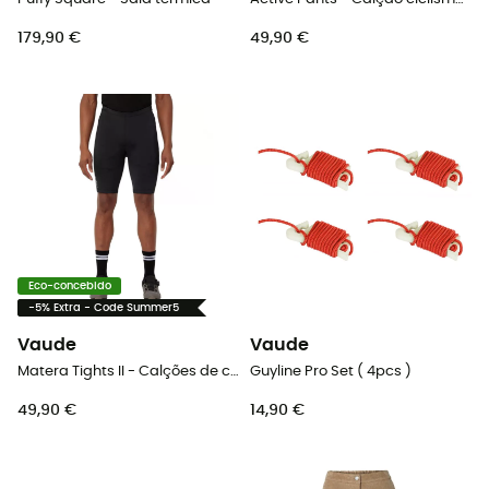
179,90 €
49,90 €
Eco-concebido
-5% Extra - Code Summer5
Vaude
Vaude
Matera Tights II - Calções de ciclista homem
Guyline Pro Set ( 4pcs )
49,90 €
14,90 €