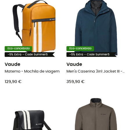
Eco-concebido
Eco-concebido
-5% Extra - Code Summer5
-5% Extra - Code Summer5
Vaude
Vaude
Matemo - Mochila de viagem
Men's Caserina 3in1 Jacket III - Casaco 3 em 1 homem
129,90 €
359,90 €