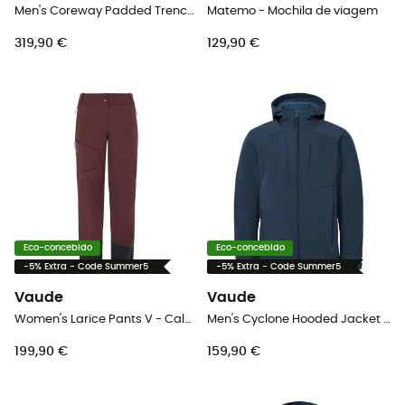
Men's Coreway Padded Trenchcoat - Casaco impermeável homem
Matemo - Mochila de viagem
319,90 €
129,90 €
Eco-concebido
Eco-concebido
-5% Extra - Code Summer5
-5% Extra - Code Summer5
Vaude
Vaude
Women's Larice Pants V - Calça ski montanha mulher
Men's Cyclone Hooded Jacket II - Casaco softshell homem
199,90 €
159,90 €