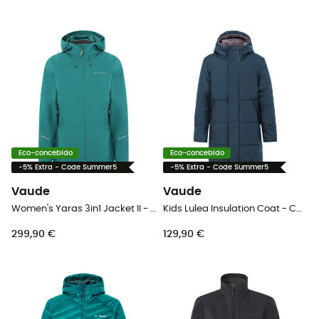
Eco-concebido
Eco-concebido
-5% Extra - Code Summer5
-5% Extra - Code Summer5
Vaude
Vaude
Women's Yaras 3in1 Jacket II - Casaco 3 em 1 mulher
Kids Lulea Insulation Coat - Casaco de inverno criança
299,90 €
129,90 €