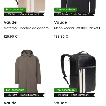
Eco-concebido
Eco-concebido
-5% Extra - Code Summer5
-5% Extra - Code Summer5
Vaude
Vaude
Matemo - Mochila de viagem
Men's Roccia Softshell Jacket III - Casaco softshell homem
129,90 €
199,90 €
Eco-concebido
Eco-concebido
-5% Extra - Code Summer5
-5% Extra - Code Summer5
Vaude
Vaude