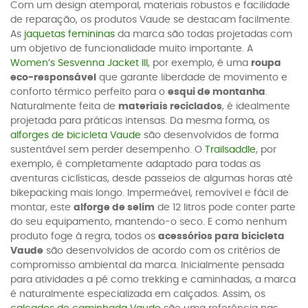
Com um design atemporal, materiais robustos e facilidade
de reparação, os produtos Vaude se destacam facilmente.
As
jaquetas femininas
da marca são todas projetadas com
um objetivo de funcionalidade muito importante. A
Women’s Sesvenna Jacket III
, por exemplo, é uma
roupa
eco-responsável
que garante liberdade de movimento e
conforto térmico perfeito para o
esqui de montanha
.
Naturalmente feita de
materiais reciclados
, é idealmente
projetada para práticas intensas. Da mesma forma, os
alforges de bicicleta Vaude
são desenvolvidos de forma
sustentável sem perder desempenho. O
Trailsaddle
, por
exemplo, é completamente adaptado para todas as
aventuras ciclísticas, desde passeios de algumas horas até
bikepacking mais longo. Impermeável, removível e fácil de
montar, este
alforge de selim
de 12 litros pode conter parte
do seu equipamento, mantendo-o seco. E como nenhum
produto foge à regra, todos os
acessórios para bicicleta
Vaude
são desenvolvidos de acordo com os critérios de
compromisso ambiental da marca. Inicialmente pensada
para atividades a pé como trekking e caminhadas, a marca
é naturalmente especializada em calçados. Assim, os