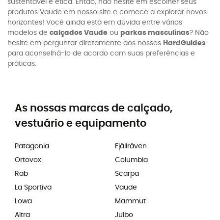
sustentável e ética. Então, não hesite em escolher seus
produtos Vaude em nosso site e comece a explorar novos
horizontes! Você ainda está em dúvida entre vários
modelos de
calçados Vaude
ou
parkas masculinas
? Não
hesite em perguntar diretamente aos nossos
HardGuides
para aconselhá-lo de acordo com suas preferências e
práticas.
As nossas marcas de calçado,
vestuário e equipamento
Patagonia
Fjällräven
Ortovox
Columbia
Rab
Scarpa
La Sportiva
Vaude
Lowa
Mammut
Altra
Julbo