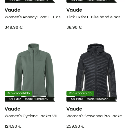
-5% Extra - Code Summer5
-5% Extra - Code Summer5
Vaude
Vaude
Women's Annecy Coat II - Casaco penas mulher
Klick Fix for E-Bike handle bar
349,90 €
36,90 €
Eco-concebido
Eco-concebido
-5% Extra - Code Summer5
-5% Extra - Code Summer5
Vaude
Vaude
Women's Cyclone Jacket VII - Casaco softshell mulher
Women's Sesvenna Pro Jacket III - Casaco mulher
124,90 €
259,90 €