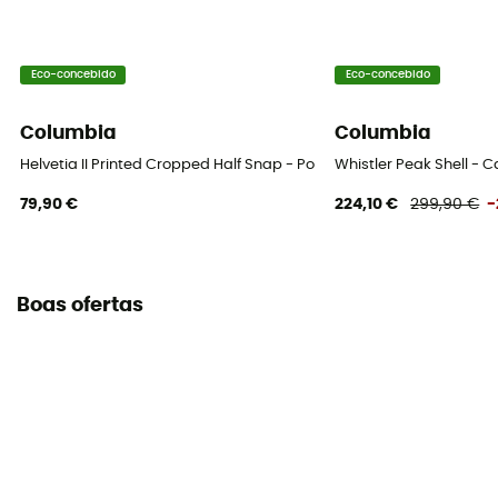
Eco-concebido
Eco-concebido
Columbia
Columbia
Helvetia II Printed Cropped Half Snap - Polar mulher
Whistler Peak Shell 
79,90 €
224,10 €
299,90 €
-
Boas ofertas