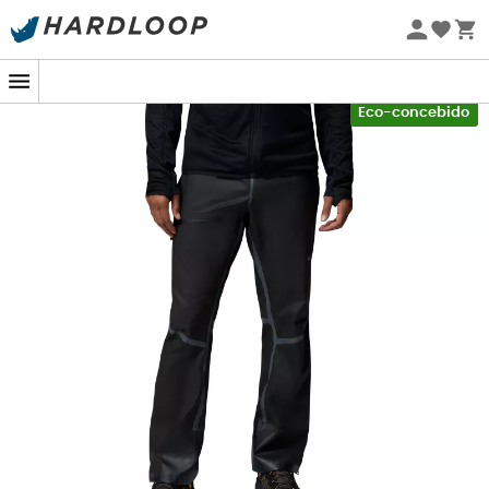
Promoções de verão 🔥 -5% EXTRA a partir de 2 produtos*
com o código Summer5
-5% Extra - Code Summer5
Eco-concebido
Quando as nuvens se acumulam e o vento começa a