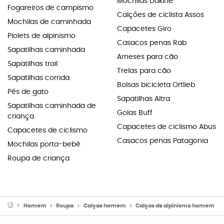
Mochilas Dakine
Fogareiros de campismo
Calções de ciclista Assos
Mochilas de caminhada
Capacetes Giro
Piolets de alpinismo
Casacos penas Rab
Sapatilhas caminhada
Arneses para cão
Sapatilhas trail
Trelas para cão
Sapatilhas corrida
Bolsas bicicleta Ortlieb
Pés de gato
Sapatilhas Altra
Sapatilhas caminhada de
Golas Buff
criança
Capacetes de ciclismo Abus
Capacetes de ciclismo
Casacos penas Patagonia
Mochilas porta-bebé
Roupa de criança
Homem
Roupa
Calças homem
Calças de alpinismo homem