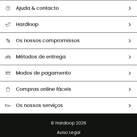
Ajuda & contacto
Seguir a minha encomenda
Hardloop
Devoluções e reembolsos
Sobre Hardloop
Guia de tamanhos
Os nossos compromissos
HardGuides
Perguntas frequentes
A nossa pegada
Os nossos embaixadores
Métodos de entrega
Trocas & Devoluções
Segunda mão
Seleção eco-responsável
Modos de pagamento
Compras online fáceis
Portes grátis a partir de 100 €
Os nossos serviços
Devoluções gratuitas em 100 dias
Vendas para grupos e clubes
Apoio ao cliente gratuito
© Hardloop 2026
Programa de afiliados
Aviso Legal