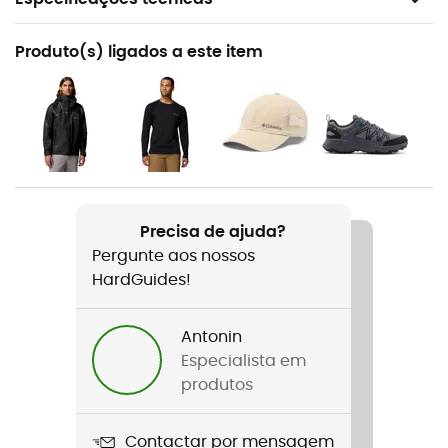
Recomendado para
Produto(s) ligados a este item
Raquetes de neve / Alpinismo / Ski-alpinismo
Género
Homem
Peso
360 g
Precisa de ajuda?
Pergunte aos nossos
Nome do produto
HardGuides!
Whistler Peak Pant
Impermeabilidade
Antonin
Sim
Especialista em
produtos
Corta-vento
Sim
Contactar por mensagem