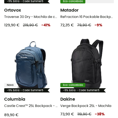
-5% Extra - Code Summer5
Eco-concebido
Ortovox
Matador
Traverse 30 Dry - Mochila de caminhada
ReFraction 16 Packable Backpack - Mochila
129,90 €
219,90 €
-
41
%
72,35 €
79,90 €
-
9
%
Novo
Eco-concebido
-5% Extra - Code Summer5
-5% Extra - Code Summer5
Columbia
Dakine
Castle Crest™ 25L Backpack - Mochila de caminhada
Verge Backpack 25L - Mochila
73,90 €
119,90 €
-
38
%
89,90 €