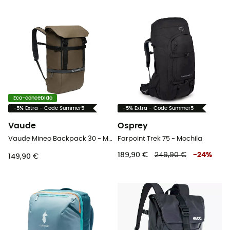
Eco-concebido
-5% Extra - Code Summer5
-5% Extra - Code Summer5
Vaude
Osprey
Vaude Mineo Backpack 30 - Mochila
Farpoint Trek 75 - Mochila
189,90 €
249,90 €
-
24
%
149,90 €