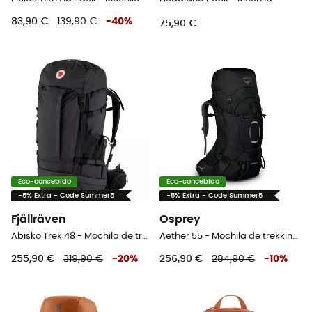
83,90 €
139,90 €
-
40
%
75,90 €
Eco-concebido
Eco-concebido
-5% Extra - Code Summer5
-5% Extra - Code Summer5
Fjällräven
Osprey
Abisko Trek 48 - Mochila de trekking
Aether 55 - Mochila de trekking homem
255,90 €
319,90 €
-
20
%
256,90 €
284,90 €
-
10
%