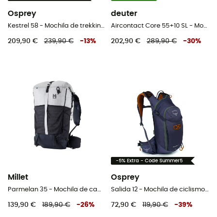
Osprey
deuter
Kestrel 58 - Mochila de trekking homem
Aircontact Core 55+10 SL - Mochila de trekking mulher
209,90 €
239,90 €
-
13
%
202,90 €
289,90 €
-
30
%
-5% Extra - Code Summer5
Millet
Osprey
Parmelan 35 - Mochila de caminhada
Salida 12 - Mochila de ciclismo mulher
139,90 €
189,90 €
-
26
%
72,90 €
119,90 €
-
39
%