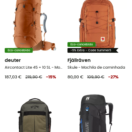
Eco-concebido
Eco-concebido
-5% Extra - Code Summer5
deuter
Fjällräven
Aircontact Lite 45 + 10 SL - Mochila de trekking mulher
Skule - Mochila de caminhada
187,03 €
219,90 €
-
15
%
80,00 €
109,90 €
-
27
%