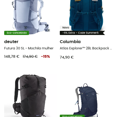
Novo
Eco-concebido
-5% Extra - Code Summer5
deuter
Columbia
Futura 30 SL - Mochila mulher
Atlas Explorer™ 28L Backpack - Mochila de caminhada
148,78 €
174,90 €
-
15
%
74,90 €
Eco-concebido