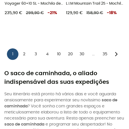
Voyager 60+10 SL - Mochila de trekking mulher
L.I.M Mountain Trail 25 - Mochila de caminhada
235,90 €
299,90 €
-
21
%
129,90 €
158,90 €
-
18
%
1
2
3
4
10
20
30
35
...
O saco de caminhada, o aliado
indispensável das suas expedições
Seu itinerário está pronto há vários dias e você aguarda
ansiosamente para experimentar seu novíssimo
saco de
caminhada
? Você sonha com grandes espaços e
meticulosamente elaborou a lista de todo o equipamento
necessário para sua aventura. Resta apenas preencher seu
saco de caminhada
e programar seu despertador! No