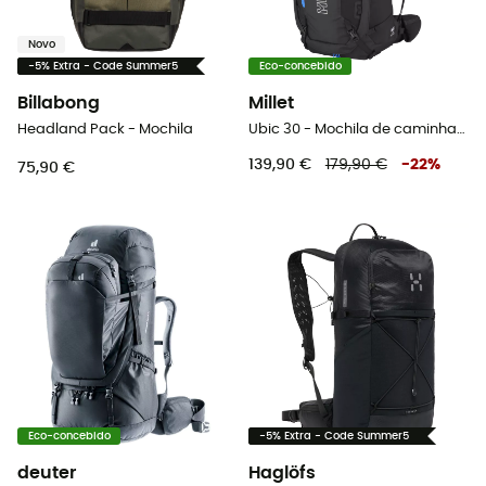
Novo
-5% Extra - Code Summer5
Eco-concebido
Billabong
Millet
Headland Pack - Mochila
Ubic 30 - Mochila de caminhada
139,90 €
179,90 €
-
22
%
75,90 €
Eco-concebido
-5% Extra - Code Summer5
deuter
Haglöfs