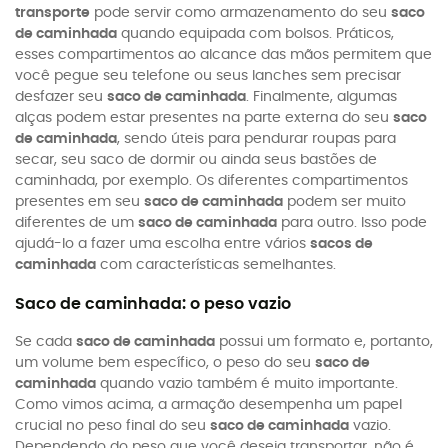
transporte
pode servir como armazenamento do seu
saco
de caminhada
quando equipada com bolsos. Práticos,
esses compartimentos ao alcance das mãos permitem que
você pegue seu telefone ou seus lanches sem precisar
desfazer seu
saco de caminhada
. Finalmente, algumas
alças podem estar presentes na parte externa do seu
saco
de caminhada
, sendo úteis para pendurar roupas para
secar, seu saco de dormir ou ainda seus bastões de
caminhada, por exemplo. Os diferentes compartimentos
presentes em seu
saco de caminhada
podem ser muito
diferentes de um
saco de caminhada
para outro. Isso pode
ajudá-lo a fazer uma escolha entre vários
sacos de
caminhada
com características semelhantes.
Saco de caminhada: o peso vazio
Se cada
saco de caminhada
possui um formato e, portanto,
um volume bem específico, o peso do seu
saco de
caminhada
quando vazio também é muito importante.
Como vimos acima, a armação desempenha um papel
crucial no peso final do seu
saco de caminhada
vazio.
Dependendo do peso que você deseja transportar, não é