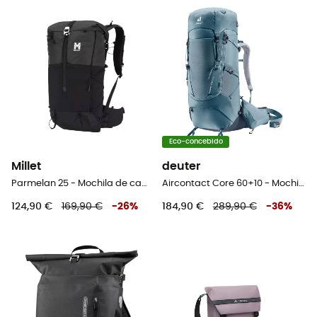
Eco-concebido
Millet
deuter
Parmelan 25 - Mochila de caminhada
Aircontact Core 60+10 - Mochila de trekking homem
124,90 €
169,90 €
-
26
%
184,90 €
289,90 €
-
36
%