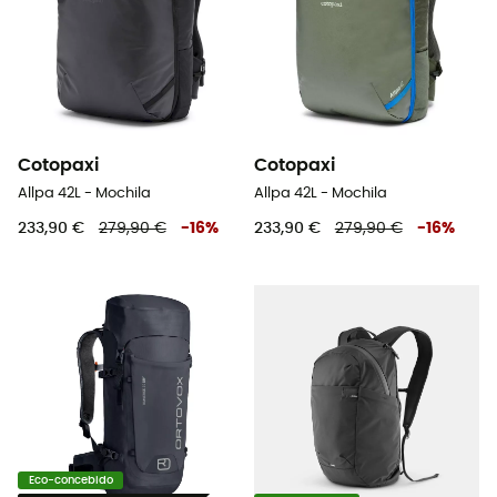
Cotopaxi
Cotopaxi
Allpa 42L - Mochila
Allpa 42L - Mochila
233,90 €
279,90 €
-
16
%
233,90 €
279,90 €
-
16
%
Eco-concebido