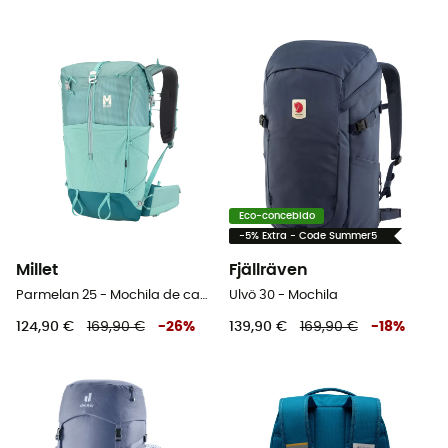
Eco-concebido
-5% Extra - Code Summer5
Millet
Fjällräven
Parmelan 25 - Mochila de caminhada
Ulvö 30 - Mochila
124,90 €
169,90 €
-
26
%
139,90 €
169,90 €
-
18
%