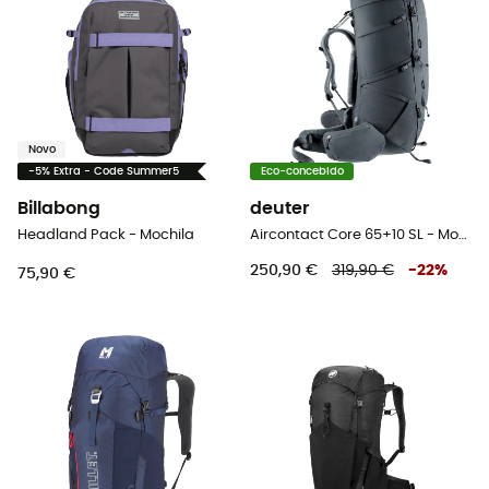
Novo
-5% Extra - Code Summer5
Eco-concebido
Billabong
deuter
Headland Pack - Mochila
Aircontact Core 65+10 SL - Mochila de trekking mulher
250,90 €
319,90 €
-
22
%
75,90 €