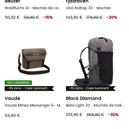
deuter
Fjällräven
Waldfuchs 14 - Mochila de caminhada criança
Ulvö Rolltop 30 - Mochila
50,92 €
59,90 €
-
15
%
143,90 €
179,90 €
-
20
%
Eco-concebido
-5% Extra - Code Summer5
-5% Extra - Code Summer5
Vaude
Black Diamond
Vaude Mineo Messenger 9 - Mochila
Beta Light 30 - Mochila de trekking
251,90 €
359,90 €
-
30
%
59,90 €