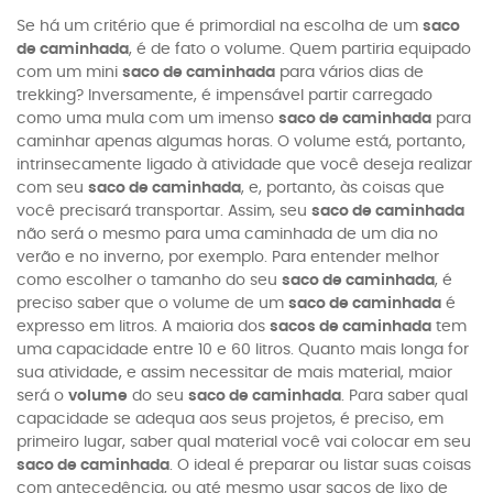
Se há um critério que é primordial na escolha de um
saco
de caminhada
, é de fato o volume. Quem partiria equipado
com um mini
saco de caminhada
para vários dias de
trekking? Inversamente, é impensável partir carregado
como uma mula com um imenso
saco de caminhada
para
caminhar apenas algumas horas. O volume está, portanto,
intrinsecamente ligado à atividade que você deseja realizar
com seu
saco de caminhada
, e, portanto, às coisas que
você precisará transportar. Assim, seu
saco de caminhada
não será o mesmo para uma caminhada de um dia no
verão e no inverno, por exemplo. Para entender melhor
como escolher o tamanho do seu
saco de caminhada
, é
preciso saber que o volume de um
saco de caminhada
é
expresso em litros. A maioria dos
sacos de caminhada
tem
uma capacidade entre 10 e 60 litros. Quanto mais longa for
sua atividade, e assim necessitar de mais material, maior
será o
volume
do seu
saco de caminhada
. Para saber qual
capacidade se adequa aos seus projetos, é preciso, em
primeiro lugar, saber qual material você vai colocar em seu
saco de caminhada
. O ideal é preparar ou listar suas coisas
com antecedência, ou até mesmo usar sacos de lixo de