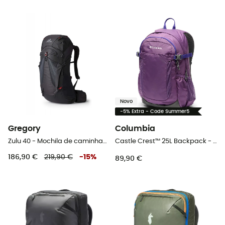
Novo
-5% Extra - Code Summer5
Gregory
Columbia
Zulu 40 - Mochila de caminhada homem
Castle Crest™ 25L Backpack - Mochila de caminhada
186,90 €
219,90 €
-
15
%
89,90 €