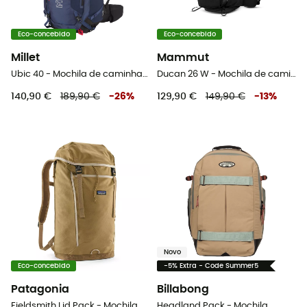
Eco-concebido
Eco-concebido
Millet
Mammut
Ubic 40 - Mochila de caminhada
Ducan 26 W - Mochila de caminhada mulher
140,90 €
189,90 €
-
26
%
129,90 €
149,90 €
-
13
%
Novo
Eco-concebido
-5% Extra - Code Summer5
Patagonia
Billabong
Fieldsmith Lid Pack - Mochila
Headland Pack - Mochila