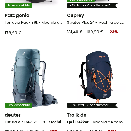
Eco-concebido
-5% Extra - Code Summer5
Patagonia
Osprey
Terravia Pack 36L - Mochila de caminhada
Stratos Plus 24 - Mochila de caminhada homem
131,40 €
169,90 €
-
23
%
179,90 €
Eco-concebido
-5% Extra - Code Summer5
deuter
Trollkids
Futura Air Trek 50 + 10 - Mochila de trekking homem
Fjell Trekker - Mochila de caminhada criança