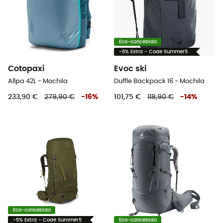
Eco-concebido
-5% Extra - Code Summer5
Cotopaxi
Evoc ski
Allpa 42L - Mochila
Duffle Backpack 16 - Mochila
233,90 €
279,90 €
-
16
%
101,75 €
118,90 €
-
14
%
Eco-concebido
-5% Extra - Code Summer5
Eco-concebido