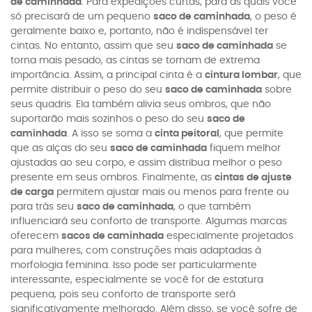
de caminhada
. Para expedições curtas, para as quais você
só precisará de um pequeno
saco de caminhada
, o peso é
geralmente baixo e, portanto, não é indispensável ter
cintas. No entanto, assim que seu
saco de caminhada
se
torna mais pesado, as cintas se tornam de extrema
importância. Assim, a principal cinta é a
cintura lombar
, que
permite distribuir o peso do seu
saco de caminhada
sobre
seus quadris. Ela também alivia seus ombros, que não
suportarão mais sozinhos o peso do seu
saco de
caminhada
. A isso se soma a
cinta peitoral
, que permite
que as alças do seu
saco de caminhada
fiquem melhor
ajustadas ao seu corpo, e assim distribua melhor o peso
presente em seus ombros. Finalmente, as
cintas de ajuste
de carga
permitem ajustar mais ou menos para frente ou
para trás seu
saco de caminhada
, o que também
influenciará seu conforto de transporte. Algumas marcas
oferecem
sacos de caminhada
especialmente projetados
para mulheres, com construções mais adaptadas à
morfologia feminina. Isso pode ser particularmente
interessante, especialmente se você for de estatura
pequena, pois seu conforto de transporte será
significativamente melhorado. Além disso, se você sofre de