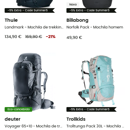
Novo
-5% Extra - Code Summer5
-5% Extra - Code Summer5
Thule
Billabong
Landmark - Mochila de trekking
Norfolk Pack - Mochila homem
134,90 €
169,90 €
-
21
%
49,90 €
Eco-concebido
-5% Extra - Code Summer5
deuter
Trollkids
Voyager 65+10 - Mochila de trekking homem
Trolltunga Pack 30L - Mochila de caminhada criança