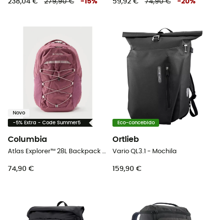
238,04 €
279,90 €
-
15
%
59,92 €
74,90 €
-
20
%
Novo
-5% Extra - Code Summer5
Eco-concebido
Columbia
Ortlieb
Atlas Explorer™ 28L Backpack - Mochila de caminhada
Vario QL3.1 - Mochila
74,90 €
159,90 €