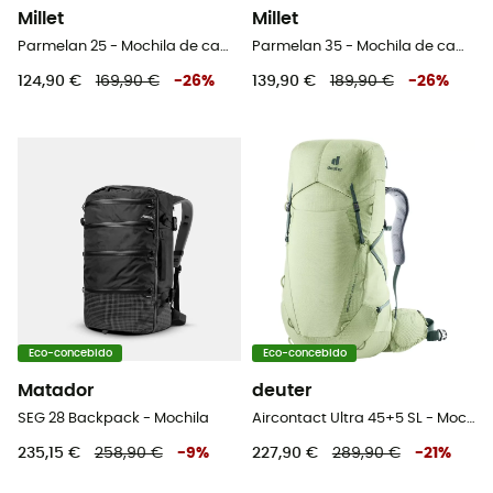
Millet
Millet
Parmelan 25 - Mochila de caminhada
Parmelan 35 - Mochila de caminhada
124,90 €
169,90 €
-
26
%
139,90 €
189,90 €
-
26
%
Eco-concebido
Eco-concebido
Matador
deuter
SEG 28 Backpack - Mochila
Aircontact Ultra 45+5 SL - Mochila de trekking mulher
235,15 €
258,90 €
-
9
%
227,90 €
289,90 €
-
21
%