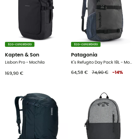
Eco-concebido
Eco-concebido
Kapten & Son
Patagonia
Lisbon Pro - Mochila
K's Refugito Day Pack 18L - Mochila de caminhada criança
64,58 €
74,90 €
-
14
%
169,90 €