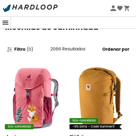
Promoções de verão 🔥 -5% EXTRA a partir de 2 produtos*
com o código Summer5
Mochilas de caminhada
2066
Resultados
Filtro
(
0
)
Ordenar por
Eco-concebido
Eco-concebido
-5% Extra - Code Summer5