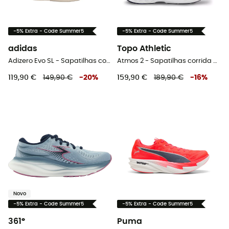
-5% Extra - Code Summer5
-5% Extra - Code Summer5
adidas
Topo Athletic
Adizero Evo SL - Sapatilhas corrida mulher
Atmos 2 - Sapatilhas corrida homem
119,90 €
149,90 €
-
20
%
159,90 €
189,90 €
-
16
%
Novo
-5% Extra - Code Summer5
-5% Extra - Code Summer5
361°
Puma