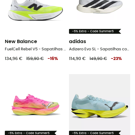
-5% Extra - Code Summer5
New Balance
adidas
FuelCell Rebel V5 - Sapatilhas corrida homem
Adizero Evo SL - Sapatilhas corrida mulher
134,96 €
159,90 €
-
16
%
114,90 €
149,90 €
-
23
%
-5% Extra - Code Summer5
-5% Extra - Code Summer5