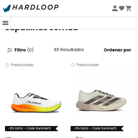
Promoções de verão 🔥 -5% EXTRA a partir de 2 produtos*
com o código Summer5
Sapatilhas corrida
811
Resultados
Filtro
(
0
)
Ordenar por
Patrocinado
Patrocinado
-5% Extra - Code Summer5
-5% Extra - Code Summer5