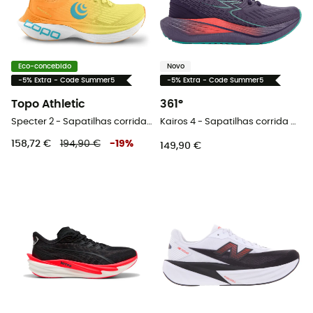
Eco-concebido
Novo
-5% Extra - Code Summer5
-5% Extra - Code Summer5
Topo Athletic
361°
Specter 2 - Sapatilhas corrida homem
Kairos 4 - Sapatilhas corrida mulher
158,72 €
194,90 €
-
19
%
149,90 €