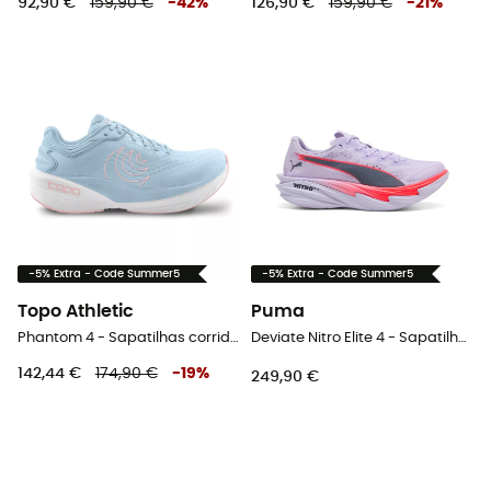
92,90 €
159,90 €
-
42
%
126,90 €
159,90 €
-
21
%
-5% Extra - Code Summer5
-5% Extra - Code Summer5
Topo Athletic
Puma
Phantom 4 - Sapatilhas corrida mulher
Deviate Nitro Elite 4 - Sapatilhas corrida mulher
142,44 €
174,90 €
-
19
%
249,90 €