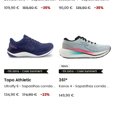
109,90 €
169,90 €
-
35
%
90,00 €
139,90 €
-
36
%
Novo
-5% Extra - Code Summer5
-5% Extra - Code Summer5
Topo Athletic
361°
Ultrafly 6 - Sapatilhas corrida mulher
Kairos 4 - Sapatilhas corrida mulher
134,90 €
174,90 €
-
23
%
149,90 €