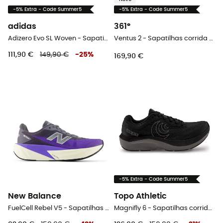
-5% Extra - Code Summer5
-5% Extra - Code Summer5
adidas
361°
Adizero Evo SL Woven - Sapatilhas corrida mulher
Ventus 2 - Sapatilhas corrida mulher
111,90 €
149,90 €
-
25
%
169,90 €
-5% Extra - Code Summer5
New Balance
Topo Athletic
FuelCell Rebel V5 - Sapatilhas corrida mulher
Magnifly 6 - Sapatilhas corrida homem