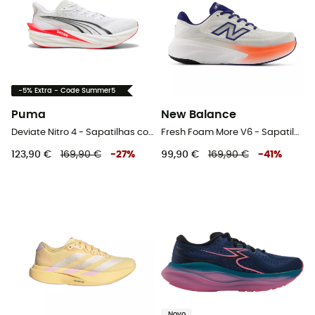
-5% Extra - Code Summer5
Puma
New Balance
Deviate Nitro 4 - Sapatilhas corrida homem
Fresh Foam More V6 - Sapatilhas corrida homem
123,90 €
169,90 €
-
27
%
99,90 €
169,90 €
-
41
%
Novo