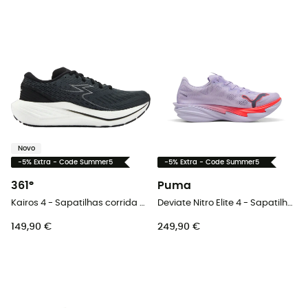
Novo
-5% Extra - Code Summer5
-5% Extra - Code Summer5
361°
Puma
Kairos 4 - Sapatilhas corrida mulher
Deviate Nitro Elite 4 - Sapatilhas corrida homem
149,90 €
249,90 €