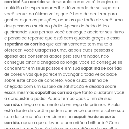
corrida
! Sua
corrida
se desenrola como você imagina, a
multidão de espectadores lhe dá vontade de se superar e
você sente, na última volta, que é hora de acelerar para
ganhar algumas posições, aquelas que farão de você uma
das pessoas a subir no pódio. Apesar do ácido lático
queimando suas pernas, você consegue acelerar seu ritmo
e pensa de repente que está bem ajudado graças a essa
sapatilha de corrida
que definitivamente tem muito a
oferecer. Você ultrapassa uma, depois duas pessoas e,
apesar dos conselhos dados pelo seu treinador, não
consegue olhar a chegada ao longe: você só consegue se
concentrar em seus passos e em sua
sapatilha de corrida
de cores vivas que parecem avançar a toda velocidade
sobre este chão de concreto. Você cruza a linha de
chegada com um suspiro de satisfação e desaba sobre
essas mesmas
sapatilhas corrida
que tanto ajudaram você
a conquistar o pódio. Pouco tempo após o fim de sua
corrida
, chega o momento da entrega de prêmios. A sala
está diante de você e pedem que você comente sobre sua
corrida: como não mencionar sua
sapatilha de esporte
corrida
, aquela que o levou a uma vitória brilhante? Com
um sorriso, você então fala sobre os critérios de escolha