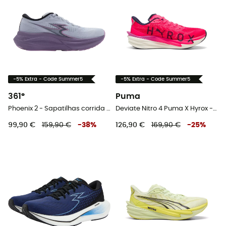
-5% Extra - Code Summer5
-5% Extra - Code Summer5
361°
Puma
Phoenix 2 - Sapatilhas corrida mulher
Deviate Nitro 4 Puma X Hyrox - Sapatilhas corrida homem
99,90 €
159,90 €
-
38
%
126,90 €
169,90 €
-
25
%