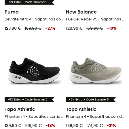
-5% Extra - Code Summer5
Puma
New Balance
Deviate Nitro 4 - Sapatilhas corrida homem
FuelCell Rebel V5 - Sapatilhas corrida homem
123,90 €
169,90 €
-
27
%
129,90 €
159,90 €
-
19
%
-5% Extra - Code Summer5
-5% Extra - Code Summer5
Topo Athletic
Topo Athletic
Phantom 4 - Sapatilhas corrida mulher
Phantom 4 - Sapatilhas corrida homem
139,90 €
169,90 €
-
18
%
138,90 €
174,90 €
-
21
%