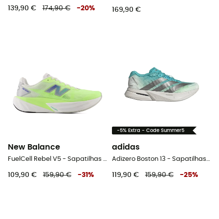
139,90 €
174,90 €
-
20
%
169,90 €
-5% Extra - Code Summer5
New Balance
adidas
FuelCell Rebel V5 - Sapatilhas corrida mulher
Adizero Boston 13 - Sapatilhas corrida homem
109,90 €
159,90 €
-
31
%
119,90 €
159,90 €
-
25
%