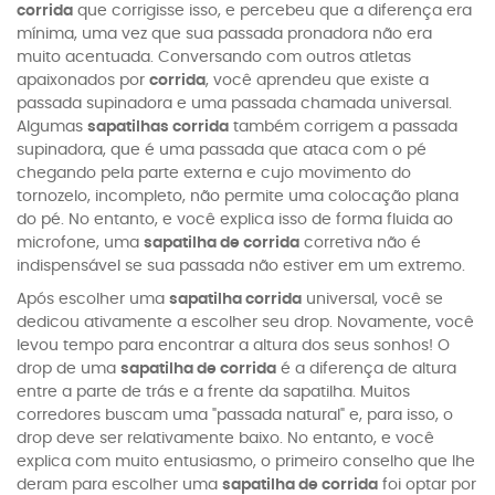
corrida
que corrigisse isso, e percebeu que a diferença era
mínima, uma vez que sua passada pronadora não era
muito acentuada. Conversando com outros atletas
apaixonados por
corrida
, você aprendeu que existe a
passada supinadora e uma passada chamada universal.
Algumas
sapatilhas corrida
também corrigem a passada
supinadora, que é uma passada que ataca com o pé
chegando pela parte externa e cujo movimento do
tornozelo, incompleto, não permite uma colocação plana
do pé. No entanto, e você explica isso de forma fluida ao
microfone, uma
sapatilha de corrida
corretiva não é
indispensável se sua passada não estiver em um extremo.
Após escolher uma
sapatilha corrida
universal, você se
dedicou ativamente a escolher seu drop. Novamente, você
levou tempo para encontrar a altura dos seus sonhos! O
drop de uma
sapatilha de corrida
é a diferença de altura
entre a parte de trás e a frente da sapatilha. Muitos
corredores buscam uma "passada natural" e, para isso, o
drop deve ser relativamente baixo. No entanto, e você
explica com muito entusiasmo, o primeiro conselho que lhe
deram para escolher uma
sapatilha de corrida
foi optar por