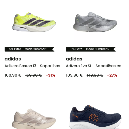
-5% Extra - Code Summer5
-5% Extra - Code Summer5
adidas
adidas
Adizero Boston 13 - Sapatilhas corrida homem
Adizero Evo SL - Sapatilhas corrida homem
109,90 €
159,90 €
-
31
%
109,90 €
149,90 €
-
27
%