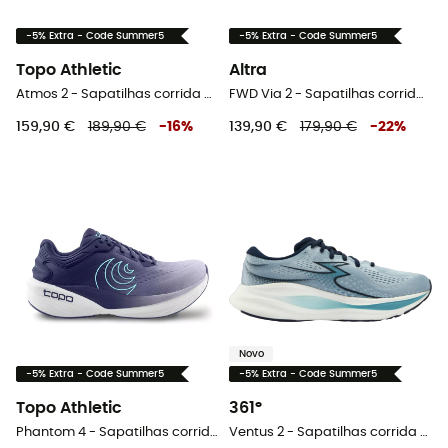
-5% Extra - Code Summer5
-5% Extra - Code Summer5
Topo Athletic
Altra
Atmos 2 - Sapatilhas corrida homem
FWD Via 2 - Sapatilhas corrida homem
159,90 €
189,90 €
-
16
%
139,90 €
179,90 €
-
22
%
Novo
-5% Extra - Code Summer5
-5% Extra - Code Summer5
Topo Athletic
361°
Phantom 4 - Sapatilhas corrida mulher
Ventus 2 - Sapatilhas corrida homem