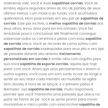
realmente vale, você e suas
sapatilhas corrida
. Você se
lembra, alguns segundos antes do tiro de partida, de seus
últimos treinos: com música ao fundo, você acumulava
quilômetros, bem posicionado em seu par de
sapatilhas de
corrida
. Esse par incrível, a
melhor sapatilha de corrida
aos
seus olhos, levou anos para ser encontrado. Você fez
tentativas pouco conclusivas até finalmente conseguir
sobrevoar todos os caminhos e pistas com essa
sapatilha
de corrida
única. Você se recorda de como sofreu com
sapatilhas de corrida
inadequadas para seus pés e seu tipo
de passada durante seu anterior
treinamento
personalizado em corrida
e então olha com orgulho para
sua nova
sapatilha de esporte corrida
, aquela que hoje
parte com você. Antes que seus pensamentos o levem a
outros lugares, você ouve um som surdo ecoar ao longe e
sente ao seu redor cada membro da multidão se agitar.
Sem dúvida, é hora de se lançar, e o primeiro passo é
libertador: sua
sapatilha de corrida
, muito responsiva,
permite que você mantenha uma passada que ataca na
parte da frente do pé. Você se sente pronto para mover
montanhas e mira o pódio com essa incrível
sapatilha de