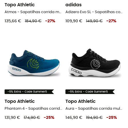
Topo Athletic
adidas
Atmos - Sapatilhas corrida mulher
Adizero Evo SL - Sapatilhas corrida homem
135,66 €
184,90 €
-
27
%
109,90 €
149,90 €
-
27
%
-5% Extra - Code Summer5
-5% Extra - Code Summer5
Topo Athletic
Topo Athletic
Phantom 4 - Sapatilhas corrida homem
Aura - Sapatilhas corrida mulher
131,90 €
174,90 €
-
25
%
146,90 €
194,90 €
-
25
%