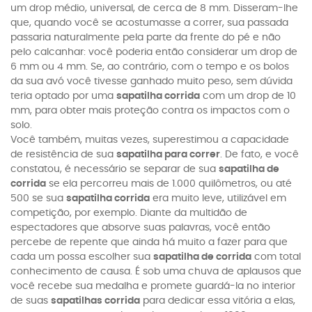
um drop médio, universal, de cerca de 8 mm. Disseram-lhe
que, quando você se acostumasse a correr, sua passada
passaria naturalmente pela parte da frente do pé e não
pelo calcanhar: você poderia então considerar um drop de
6 mm ou 4 mm. Se, ao contrário, com o tempo e os bolos
da sua avó você tivesse ganhado muito peso, sem dúvida
teria optado por uma
sapatilha corrida
com um drop de 10
mm, para obter mais proteção contra os impactos com o
solo.
Você também, muitas vezes, superestimou a capacidade
de resistência de sua
sapatilha para correr
. De fato, e você
constatou, é necessário se separar de sua
sapatilha de
corrida
se ela percorreu mais de 1.000 quilômetros, ou até
500 se sua
sapatilha corrida
era muito leve, utilizável em
competição, por exemplo. Diante da multidão de
espectadores que absorve suas palavras, você então
percebe de repente que ainda há muito a fazer para que
cada um possa escolher sua
sapatilha de corrida
com total
conhecimento de causa. É sob uma chuva de aplausos que
você recebe sua medalha e promete guardá-la no interior
de suas
sapatilhas corrida
para dedicar essa vitória a elas,