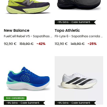
-5% Extra - Code Summer5
New Balance
Topo Athletic
FuelCell Rebel V5 - Sapatilhas corrida homem
Fli-Lyte 6 - Sapatilhas corrida homem
92,90 €
159,90 €
-
42
%
112,90 €
149,90 €
-
25
%
Eco-concebido
-5% Extra - Code Summer5
-5% Extra - Code Summer5