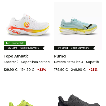
Eco-concebido
-5% Extra - Code Summer5
-5% Extra - Code Summer5
Topo Athletic
Puma
Specter 2 - Sapatilhas corrida homem
Deviate Nitro Elite 4 - Sapatilhas corrida homem
129,90 €
194,90 €
-
33
%
179,90 €
249,90 €
-
28
%