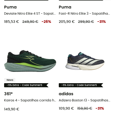
Puma
Puma
Deviate Nitro Elite 4 ST - Sapatilhas corrida homem
Fast-R Nitro Elite 3 - Sapatilhas corrida homem
185,53 €
249,90 €
-
26
%
205,90 €
299,90 €
-
31
%
Novo
-5% Extra - Code Summer5
-5% Extra - Code Summer5
361°
adidas
Kairos 4 - Sapatilhas corrida homem
Adizero Boston 13 - Sapatilhas corrida homem
109,90 €
159,90 €
-
31
%
149,90 €