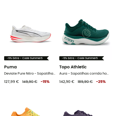
-5% Extra - Code Summer5
-5% Extra - Code Summer5
Puma
Topo Athletic
Deviate Pure Nitro - Sapatilhas corrida homem
Aura - Sapatilhas corrida homem
127,99 €
149,90 €
-
15
%
142,90 €
189,90 €
-
25
%