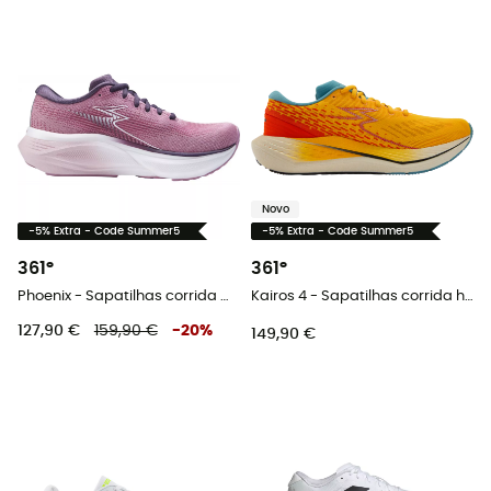
Novo
-5% Extra - Code Summer5
-5% Extra - Code Summer5
361°
361°
Phoenix - Sapatilhas corrida mulher
Kairos 4 - Sapatilhas corrida homem
127,90 €
159,90 €
-
20
%
149,90 €