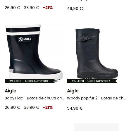
26,90 €
33,90 €
-
21
%
49,90 €
-5% Extra - Code Summer5
-5% Extra - Code Summer5
Aigle
Aigle
Baby Flac - Botas de chuva criança
Woody pop fur 2 - Botas de chuva criança
26,90 €
33,90 €
-
21
%
54,90 €