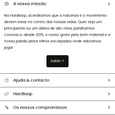
A nossa missão
Na Hardloop, acreditamos que a natureza e o movimento
devem estar no centro das nossas vidas. Quer seja um
principiante ou um atleta de alto nível, partilhamos
convosco, desde 2015, o nosso gosto pelo bom material e a
nossa paixão pelos trilhos escarpados onde adoramos
jogar.
Saber +
Ajuda & contacto
Seguir a minha encomenda
Hardloop
Devoluções e reembolsos
Sobre Hardloop
Guia de tamanhos
Os nossos compromissos
HardGuides
Perguntas frequentes