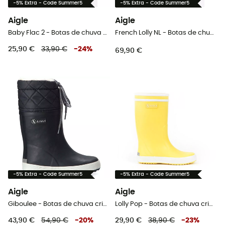
-5% Extra - Code Summer5
-5% Extra - Code Summer5
Aigle
Aigle
Baby Flac 2 - Botas de chuva criança
French Lolly NL - Botas de chuva criança
25,90 €
33,90 €
-
24
%
69,90 €
-5% Extra - Code Summer5
-5% Extra - Code Summer5
Aigle
Aigle
Giboulee - Botas de chuva criança
Lolly Pop - Botas de chuva criança
43,90 €
54,90 €
-
20
%
29,90 €
38,90 €
-
23
%