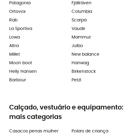
Patagonia
Fjällräven
Ortovox
Columbia
Rab
Scarpa
La Sportiva
Vaude
Lowa
Mammut
Altra
Julbo
Millet
New balance
Moon boot
Hanwag
Helly Hansen
Birkenstock
Barbour
Petzl
Calçado, vestuário e equipamento:
mais categorias
Casacos penas mulher
Polars de criança