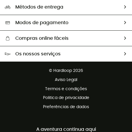
A nossa pegada
Os nossos embaixadores
Métodos de entrega
Trocas & Devoluções
Segunda mão
Seleção eco-responsável
Modos de pagamento
Compras online fáceis
Portes grátis a partir de 100 €
Os nossos serviços
Devoluções gratuitas em 100 dias
Vendas para grupos e clubes
Apoio ao cliente gratuito
© Hardloop 2026
Programa de afiliados
Aviso Legal
Termos e condições
Politica de privacidade
Preferências de dados
A aventura continua aqui