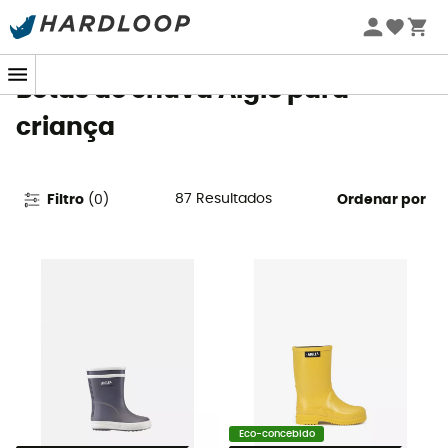
Promoções de verão 🔥 -5% EXTRA a partir de 2 produtos*
com o código Summer5
Botas de chuva Aigle para
criança
87
Resultados
Filtro
(
0
)
Ordenar por
Eco-concebido