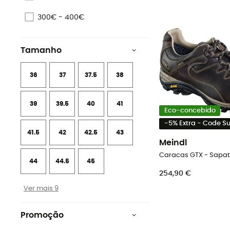
300€ - 400€
Tamanho
36
37
37.5
38
39
39.5
40
41
Eco-concebido
-5% Extra - Code 
41.5
42
42.5
43
Meindl
44
44.5
45
254,90 €
Ver mais 9
Promoção