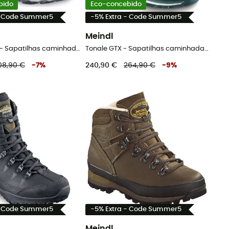
bido
Eco-concebido
- Code Summer5
-5% Extra - Code Summer5
Meindl
Lite Trail GTX - Sapatilhas caminhada homem
Tonale GTX - Sapatilhas caminhada homem
08,90 €
-
7
%
240,90 €
264,90 €
-
9
%
- Code Summer5
-5% Extra - Code Summer5
Meindl