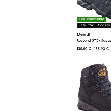
Eco-concebido
-5% Extra - Code 
Meindl
139,90 €
188,90 €