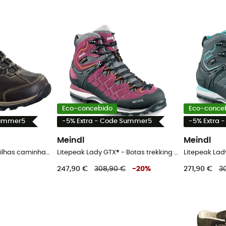
Eco-concebido
Eco-conce
Summer5
-5% Extra - Code Summer5
-5% Extra 
Meindl
Meindl
Caracas GTX - Sapatilhas caminhada homem
Litepeak Lady GTX® - Botas trekking mulher
247,90 €
308,90 €
-
20
%
271,90 €
3