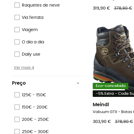
Raquetes de neve
319,90 €
378,90 €
Via ferrata
Viagem
O dia a dia
Daily use
Ver mais 4
Preço
Eco-concebido
-5% Extra - Code 
125€ - 150€
Meindl
150€ - 200€
Vakuum GTX - Botas
200€ - 250€
303,90 €
378,90 €
250€ - 300€