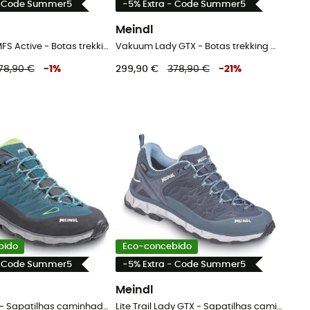
- Code Summer5
-5% Extra - Code Summer5
Meindl
Island Lady MFS Active - Botas trekking mulher
Vakuum Lady GTX - Botas trekking mulher
78,90 €
-
1
%
299,90 €
378,90 €
-
21
%
bido
Eco-concebido
- Code Summer5
-5% Extra - Code Summer5
Meindl
Lite Trail GTX - Sapatilhas caminhada homem
Lite Trail Lady GTX - Sapatilhas caminhada mulher