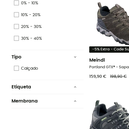
0% - 10%
10% - 20%
20% - 30%
30% - 40%
-5% Extra - Code 
Tipo
Meindl
Calçado
159,90 €
198,90 €
Etiqueta
Leather Working Group
Membrana
Origem Europeia Garantida
Gore-Tex®
PFC-Free