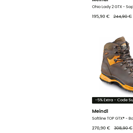
195,90 €
244,90 €
-5% Extra - Code 
Meindl
270,90 €
308,90 €