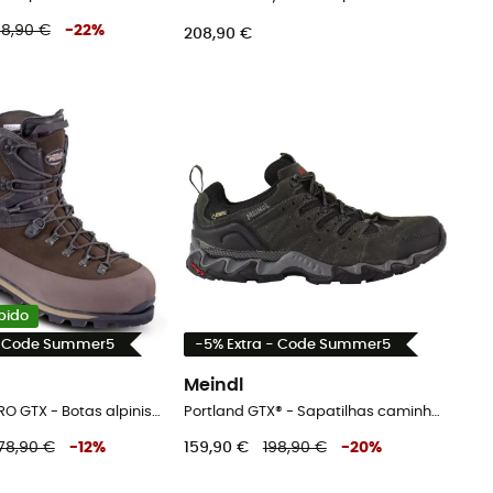
98,90 €
-
22
%
208,90 €
bido
- Code Summer5
-5% Extra - Code Summer5
Meindl
Alta Rocca PRO GTX - Botas alpinismo homem
Portland GTX® - Sapatilhas caminhada homem
78,90 €
-
12
%
159,90 €
198,90 €
-
20
%