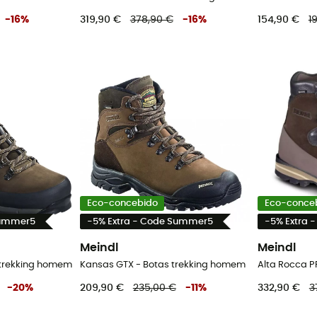
-
16
%
319,90 €
378,90 €
-
16
%
154,90 €
1
Eco-concebido
Eco-conce
Summer5
-5% Extra - Code Summer5
-5% Extra 
Meindl
Meindl
 trekking homem
Kansas GTX - Botas trekking homem
-
20
%
209,90 €
235,00 €
-
11
%
332,90 €
3