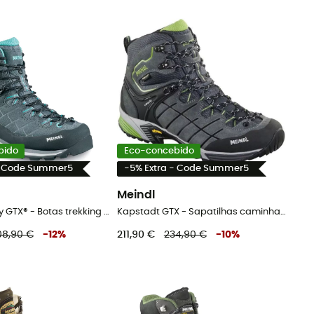
bido
Eco-concebido
- Code Summer5
-5% Extra - Code Summer5
Meindl
Litepeak Lady GTX® - Botas trekking mulher
Kapstadt GTX - Sapatilhas caminhada homem
08,90 €
-
12
%
211,90 €
234,90 €
-
10
%