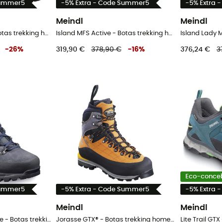
Summer5
-5% Extra - Code Summer5
-5% Extra 
Meindl
Meindl
Engadin Men MFS - Botas trekking homem
Island MFS Active - Botas trekking homem
-
26
%
319,90 €
378,90 €
-
16
%
376,24 €
3
Eco-conce
Summer5
-5% Extra - Code Summer5
-5% Extra 
Meindl
Meindl
Island Lady MFS Active - Botas trekking mulher
Jorasse GTX® - Botas trekking homem