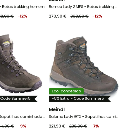
- Botas trekking homem
Borneo Lady 2 MFS - Botas trekking mulher
18,90 €
-
12
%
270,90 €
308,90 €
-
12
%
Eco-concebido
- Code Summer5
-5% Extra - Code Summer5
Meindl
Ohio 2 GTX - Sapatilhas caminhada homem
Salerno Lady GTX - Sapatilhas caminhada mulher
44,90 €
-
9
%
221,90 €
238,90 €
-
7
%