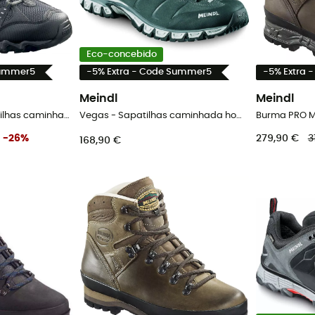
Eco-concebido
Summer5
-5% Extra - Code Summer5
-5% Extra 
Meindl
Meindl
Respond GTX - Sapatilhas caminhada homem
Vegas - Sapatilhas caminhada homem
-
26
%
279,90 €
3
168,90 €