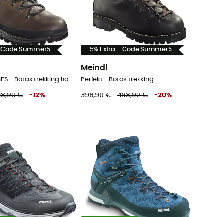
- Code Summer5
-5% Extra - Code Summer5
Meindl
Burma PRO MFS - Botas trekking homem
Perfekt - Botas trekking
18,90 €
-
12
%
398,90 €
498,90 €
-
20
%