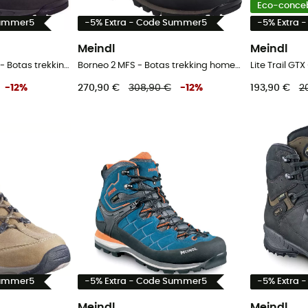
Eco-conce
Summer5
-5% Extra - Code Summer5
-5% Extra 
Meindl
Meindl
Burma Lady PRO MFS - Botas trekking mulher
Borneo 2 MFS - Botas trekking homem
-
12
%
270,90 €
308,90 €
-
12
%
193,90 €
2
Summer5
-5% Extra - Code Summer5
-5% Extra 
Meindl
Meindl