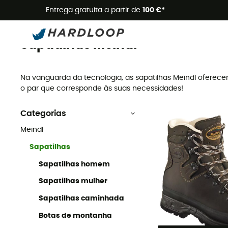
Promoçõe
Entrega gratuita a partir de
100 €*
Sapatilhas
Marcas
Meindl
Sapatilhas Meindl
Na vanguarda da tecnologia, as sapatilhas Meindl ofere
o par que corresponde às suas necessidades!
Categorias
Meindl
Sapatilhas
Sapatilhas homem
Sapatilhas mulher
Sapatilhas caminhada
Botas de montanha