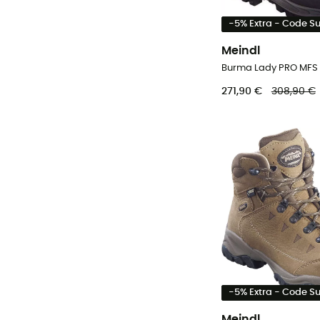
-5% Extra - Code 
Meindl
271,90 €
308,90 €
-5% Extra - Code 
Meindl