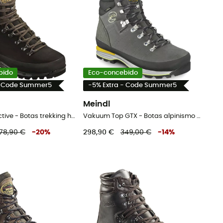
bido
Eco-concebido
- Code Summer5
-5% Extra - Code Summer5
Meindl
Island MFS Active - Botas trekking homem
Vakuum Top GTX - Botas alpinismo homem
78,90 €
-
20
%
298,90 €
349,00 €
-
14
%