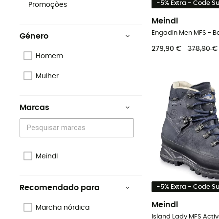
-5% Extra - Code 
Promoções
Meindl
Género
279,90 €
378,90 €
Homem
Mulher
Marcas
Meindl
-5% Extra - Code 
Recomendado para
Meindl
Marcha nórdica