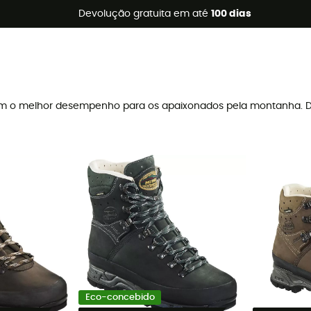
s de verão 🔥 -5% EXTRA a partir de 2 produtos* com o códig
Devolução gratuita em até
100 dias
cem o melhor desempenho para os apaixonados pela montanha. D
Eco-concebido