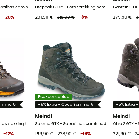
Ohio Lady 2 GTX - Sapatilhas caminhada mulher
Litepeak GTX® - Botas trekking homem
Gastein GTX 
-
20
%
291,90 €
318,90 €
-
8
%
279,90 €
3
Eco-concebido
Summer5
-5% Extra - Code Summer5
-5% Extra 
Meindl
Meindl
Softline TOP GTX® - Botas trekking homem
Salerno GTX - Sapatilhas caminhada homem
-
12
%
199,90 €
238,90 €
-
16
%
221,90 €
2