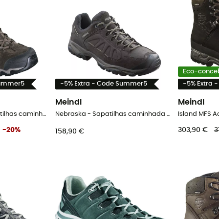
Eco-conce
Summer5
-5% Extra - Code Summer5
-5% Extra 
Meindl
Meindl
Portland GTX® - Sapatilhas caminhada homem
Nebraska - Sapatilhas caminhada homem
-
20
%
303,90 €
3
158,90 €