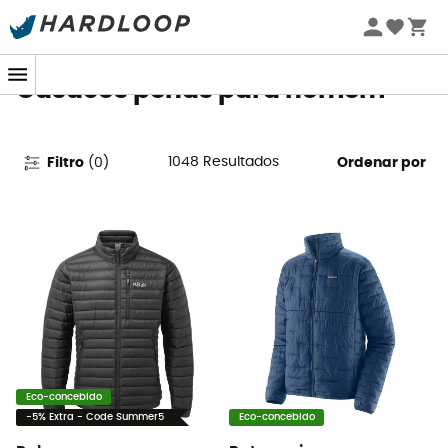
Promoções de verão 🔥 -5% EXTRA a partir de 2 produtos*
com o código Summer5
Casacos penas para homem
1048
Resultados
Filtro
(
0
)
Ordenar por
Eco-concebido
-5% Extra - Code Summer5
Eco-concebido