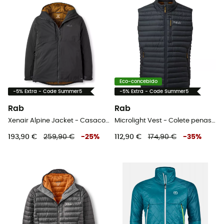
Eco-concebido
-5% Extra - Code Summer5
-5% Extra - Code Summer5
Rab
Rab
Xenair Alpine Jacket - Casaco penas homem
Microlight Vest - Colete penas homem
193,90 €
259,90 €
-
25
%
112,90 €
174,90 €
-
35
%