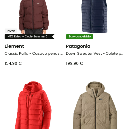
Novo
-5% Extra - Code Summer5
Eco-concebido
Element
Patagonia
Classic Puffa - Casaco penas homem
Down Sweater Vest - Colete penas homem
154,90 €
199,90 €