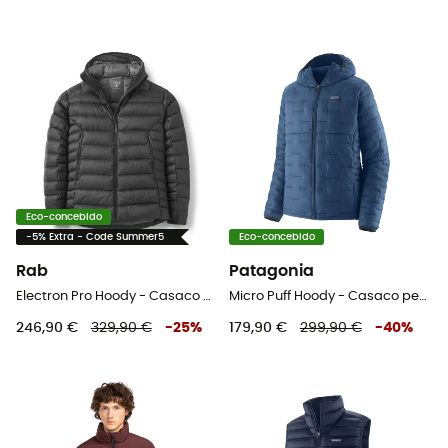
Eco-concebido
-5% Extra - Code Summer5
Eco-concebido
Rab
Patagonia
Electron Pro Hoody - Casaco penas homem
Micro Puff Hoody - Casaco penas homem
246,90 €
329,90 €
-
25
%
179,90 €
299,90 €
-
40
%