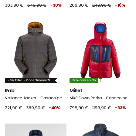
383,90 €
549,90 €
-
30
%
209,90 €
249,90 €
-
16
%
-5% Extra - Code Summer5
Eco-concebido
Rab
Millet
Valiance Jacket - Casaco penas homem
MXP Down Parka - Casaco penas homem
221,90 €
369,90 €
-
40
%
799,90 €
1199,90 €
-
33
%