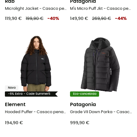
Rab
Patagonia
Microlight Jacket - Casaco penas homem
M's Micro Puff Jkt - Casaco penas homem
119,90 €
199,90 €
-
40
%
149,90 €
269,90 €
-
44
%
Novo
-5% Extra - Code Summer5
Eco-concebido
Element
Patagonia
Hooded Puffer - Casaco penas homem
Grade VII Down Parka - Casaco penas
194,90 €
999,90 €