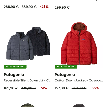
288,90 €
389,90 €
-
26
%
299,90 €
Eco-concebido
Eco-concebido
Patagonia
Patagonia
Reversible Silent Down Jkt - Casaco penas homem
Cotton Down Jacket - Casaco penas
169,90 €
349,90 €
-
51
%
157,90 €
349,90 €
-
55
%