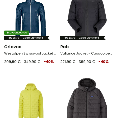
Eco-concebido
-5% Extra - Code Summer5
-5% Extra - Code Summer5
Ortovox
Rab
Westalpen Swisswool Jacket - Casaco penas homem
Valiance Jacket - Casaco penas homem
209,90 €
349,90 €
-
40
%
221,90 €
369,90 €
-
40
%