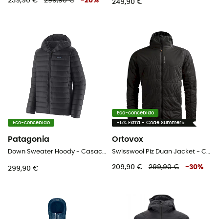
239,90 €
299,90 €
-
20
%
249,90 €
Eco-concebido
Eco-concebido
-5% Extra - Code Summer5
Patagonia
Ortovox
Down Sweater Hoody - Casaco penas homem
Swisswool Piz Duan Jacket - Casaco acolchoado de lã merino homem
209,90 €
299,90 €
-
30
%
299,90 €