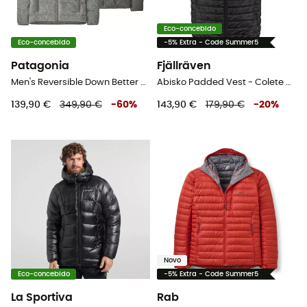
Eco-concebido
Eco-concebido
-5% Extra - Code Summer5
Patagonia
Fjällräven
Men's Reversible Down Better Sweater - Casaco penas homem
Abisko Padded Vest - Colete penas homem
139,90 €
349,90 €
-
60
%
143,90 €
179,90 €
-
20
%
Novo
Eco-concebido
-5% Extra - Code Summer5
La Sportiva
Rab