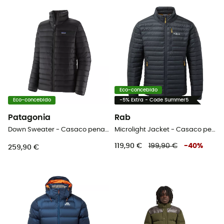
Eco-concebido
Eco-concebido
-5% Extra - Code Summer5
Patagonia
Rab
Down Sweater - Casaco penas homem
Microlight Jacket - Casaco penas homem
119,90 €
199,90 €
-
40
%
259,90 €