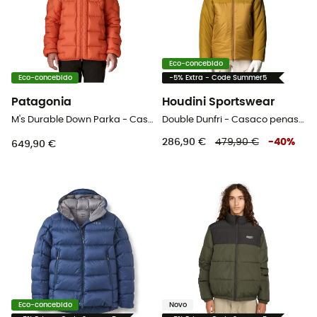
Eco-concebido
Eco-concebido
-5% Extra - Code Summer5
Patagonia
Houdini Sportswear
M's Durable Down Parka - Casaco penas homem
Double Dunfri - Casaco penas homem
286,90 €
479,90 €
-
40
%
649,90 €
Eco-concebido
Novo