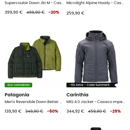
Supercouloir Down Jkt M - Casaco penas homem
Microlight Alpine Hoody - Casaco penas homem
399,90 €
499,90 €
-
20
%
259,90 €
Eco-concebido
-5% Extra - Code Summer5
Patagonia
Carinthia
Men's Reversible Down Better Sweater - Casaco penas homem
MIG 4.0 Jacket - Casaco impermeável homem
139,90 €
349,90 €
-
60
%
344,92 €
459,90 €
-
25
%