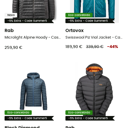
Novo
Eco-concebido
-5% Extra - Code Summer5
-5% Extra - Code Summer5
Rab
Ortovox
Microlight Alpine Hoody - Casaco penas homem
Swisswool Piz Vial Jacket - Casaco acolchoado de lã merino homem
189,90 €
339,90 €
-
44
%
259,90 €
Eco-concebido
Eco-concebido
-5% Extra - Code Summer5
-5% Extra - Code Summer5