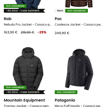
Eco-concebido
-5% Extra - Code Summer5
Novo
Eco-concebido
Rab
Poc
Nebula Pro Jacket - Casaco penas homem
Coalesce Jacket - Casaco penas homem
163,90 €
219,90 €
-
25
%
249,90 €
Eco-concebido
-5% Extra - Code Summer5
Eco-concebido
Mountain Equipment
Patagonia
Tromso Jacket - Casaco penas homem
Micro Puff Hoody - Casaco penas homem