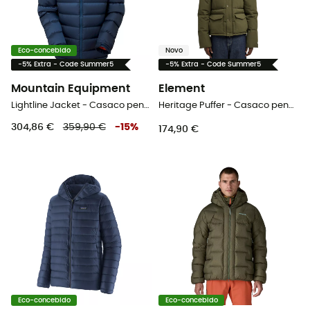
Eco-concebido
Novo
-5% Extra - Code Summer5
-5% Extra - Code Summer5
Mountain Equipment
Element
Lightline Jacket - Casaco penas homem
Heritage Puffer - Casaco penas homem
304,86 €
359,90 €
-
15
%
174,90 €
Eco-concebido
Eco-concebido