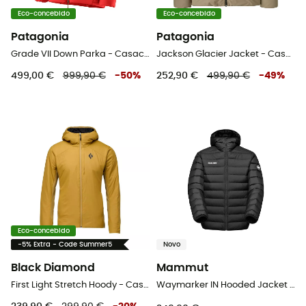
Eco-concebido
Eco-concebido
Patagonia
Patagonia
Grade VII Down Parka - Casaco penas
Jackson Glacier Jacket - Casaco penas homem
499,00 €
999,90 €
-
50
%
252,90 €
499,90 €
-
49
%
Eco-concebido
-5% Extra - Code Summer5
Novo
Black Diamond
Mammut
First Light Stretch Hoody - Casaco penas homem
Waymarker IN Hooded Jacket Men - Casaco penas homem