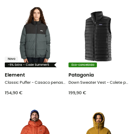
Novo
-5% Extra - Code Summer5
Eco-concebido
Element
Patagonia
Classic Puffer - Casaco penas homem
Down Sweater Vest - Colete penas homem
154,90 €
199,90 €