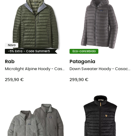
Novo
-5% Extra - Code Summer5
Eco-concebido
Rab
Patagonia
Microlight Alpine Hoody - Casaco penas homem
Down Sweater Hoody - Casaco penas homem
259,90 €
299,90 €