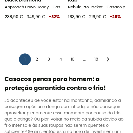
Black Diamond
Rab
Approach Down Hoody - Casaco penas homem
Nebula Pro Jacket - Casaco penas homem
238,90 €
349,90 €
-
32
%
163,90 €
219,90 €
-
25
%
1
2
3
4
10
18
...
Casacos penas para homem: a
proteção garantida contra o frio!
Já aconteceu de você estar na montanha, admirando a
paisagem após uma longa caminhada, e não conseguir
aproveitar plenamente esse momento por causa do frio
que o atinge? Ou pior, voltar no meio da subida devido ao
frio intenso e às suas roupas não serem quentes o
suficiente? Se sim, então está na hora de investir em um