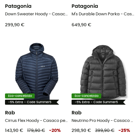
Patagonia
Patagonia
Down Sweater Hoody - Casaco penas homem
M's Durable Down Parka - Casaco penas homem
299,90 €
649,90 €
Eco-concebido
Eco-concebido
-5% Extra - Code Summer5
-5% Extra - Code Summer5
Rab
Rab
Cirrus Flex Hoody - Casaco penas homem
Neutrino Pro Hoody - Casaco penas homem
143,90 €
179,90 €
-
20
%
298,90 €
399,90 €
-
25
%