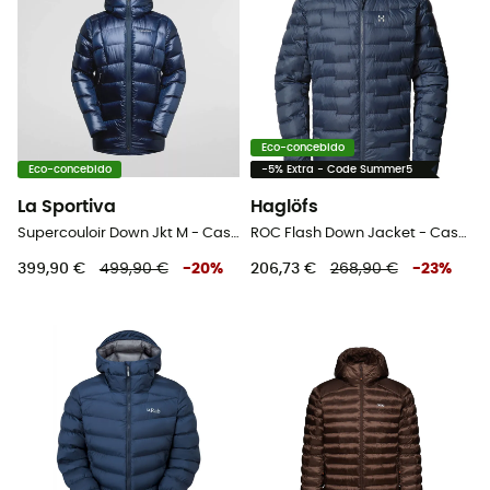
Eco-concebido
Eco-concebido
-5% Extra - Code Summer5
La Sportiva
Haglöfs
Supercouloir Down Jkt M - Casaco penas homem
ROC Flash Down Jacket - Casaco penas homem
399,90 €
499,90 €
-
20
%
206,73 €
268,90 €
-
23
%