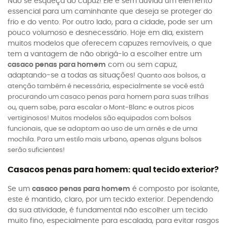
Não se esqueça do capuz! Ele é sem dúvida um elemento
essencial para um caminhante que deseja se proteger do
frio e do vento. Por outro lado, para a cidade, pode ser um
pouco volumoso e desnecessário. Hoje em dia, existem
muitos modelos que oferecem capuzes removíveis, o que
tem a vantagem de não obrigá-lo a escolher entre um
casaco penas para homem
com ou sem capuz,
adaptando-se a todas as situações!
Quanto aos bolsos, a
atenção também é necessária, especialmente se você está
procurando um casaco penas para homem para suas trilhas
ou, quem sabe, para escalar o Mont-Blanc e outros picos
vertiginosos! Muitos modelos são equipados com bolsos
funcionais, que se adaptam ao uso de um arnês e de uma
mochila. Para um estilo mais urbano, apenas alguns bolsos
serão suficientes!
Casacos penas para homem: qual tecido exterior?
Se um
casaco penas para homem
é composto por isolante,
este é mantido, claro, por um tecido exterior. Dependendo
da sua atividade, é fundamental não escolher um tecido
muito fino, especialmente para escalada, para evitar rasgos