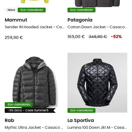
Novo
Eco-concebido
Eco-concebido
Mammut
Patagonia
Sender IN Hooded Jacket - Casaco penas homem
Cotton Down Jacket - Casaco penas
169,00 €
349,90 €
-
52
%
259,90 €
Eco-concebido
-5% Extra - Code Summer5
Eco-concebido
Rab
La Sportiva
Mythic Ultra Jacket - Casaco penas homem
Lumina 100 Down Jkt M - Casaco penas homem