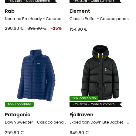
-5% Extra - Code Summer5
-5% Extra - Code Summer5
Rab
Element
Neutrino Pro Hoody - Casaco penas homem
Classic Puffer - Casaco penas homem
298,90 €
399,90 €
-
25
%
154,90 €
Eco-concebido
Eco-concebido
-5% Extra - Code Summer5
Patagonia
Fjällräven
Down Sweater - Casaco penas homem
Expedition Down Lite Jacket - Casaco penas homem
259,90 €
649,90 €