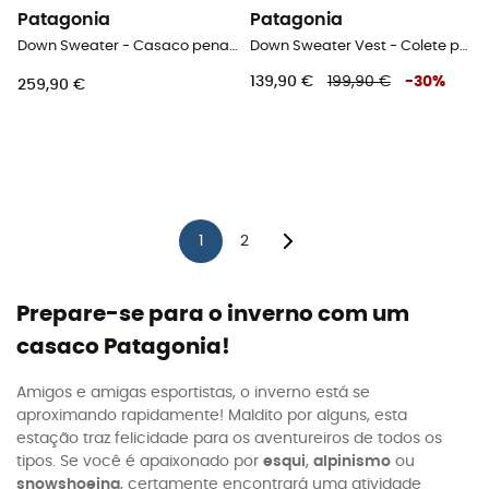
Patagonia
Patagonia
Down Sweater - Casaco penas mulher
Down Sweater Vest - Colete penas homem
139,90 €
199,90 €
-
30
%
259,90 €
1
2
Prepare-se para o inverno com um
casaco Patagonia!
Amigos e amigas esportistas, o inverno está se
aproximando rapidamente! Maldito por alguns, esta
estação traz felicidade para os aventureiros de todos os
tipos. Se você é apaixonado por
esqui
,
alpinismo
ou
snowshoeing
, certamente encontrará uma atividade