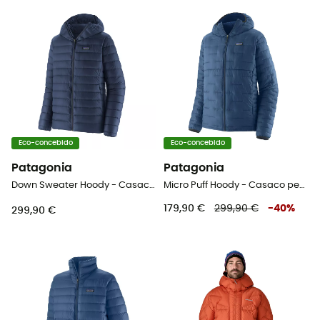
Eco-concebido
Eco-concebido
Patagonia
Patagonia
Down Sweater Hoody - Casaco penas homem
Micro Puff Hoody - Casaco penas homem
179,90 €
299,90 €
-
40
%
299,90 €