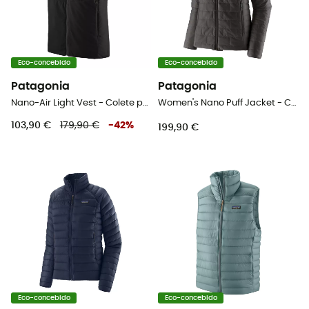
Eco-concebido
Eco-concebido
Patagonia
Patagonia
Nano-Air Light Vest - Colete penas homem
Women's Nano Puff Jacket - Casaco penas mulher
103,90 €
179,90 €
-
42
%
199,90 €
Eco-concebido
Eco-concebido