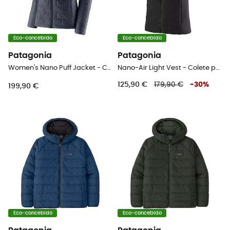
Eco-concebido
Eco-concebido
Patagonia
Patagonia
Women's Nano Puff Jacket - Casaco penas mulher
Nano-Air Light Vest - Colete penas mulher
125,90 €
179,90 €
-
30
%
199,90 €
Eco-concebido
Eco-concebido