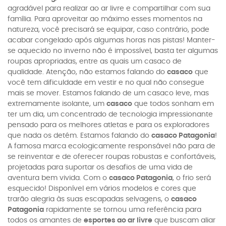
agradável para realizar ao ar livre e compartilhar com sua
família. Para aproveitar ao máximo esses momentos na
natureza, você precisará se equipar, caso contrário, pode
acabar congelado após algumas horas nas pistas! Manter-
se aquecido no inverno não é impossível, basta ter algumas
roupas apropriadas, entre as quais um casaco de
qualidade. Atenção, não estamos falando do
casaco
que
você tem dificuldade em vestir e no qual não consegue
mais se mover. Estamos falando de um casaco leve, mas
extremamente isolante, um
casaco
que todos sonham em
ter um dia, um concentrado de tecnologia impressionante
pensado para os melhores atletas e para os exploradores
que nada os detém. Estamos falando do
casaco Patagonia
!
A famosa marca ecologicamente responsável não para de
se reinventar e de oferecer roupas robustas e confortáveis,
projetadas para suportar os desafios de uma vida de
aventura bem vivida. Com o
casaco Patagonia
, o frio será
esquecido! Disponível em vários modelos e cores que
trarão alegria às suas escapadas selvagens, o
casaco
Patagonia
rapidamente se tornou uma referência para
todos os amantes de
esportes ao ar livre
que buscam aliar