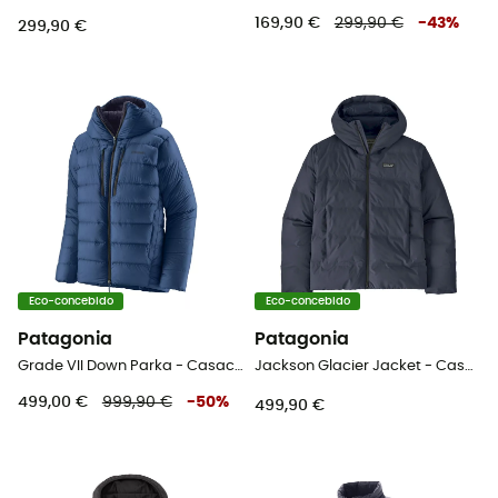
169,90 €
299,90 €
-
43
%
299,90 €
Eco-concebido
Eco-concebido
Patagonia
Patagonia
Grade VII Down Parka - Casaco penas
Jackson Glacier Jacket - Casaco penas homem
499,00 €
999,90 €
-
50
%
499,90 €