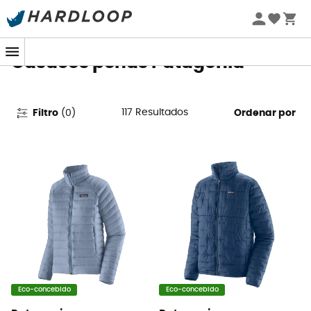
Promoções de verão 🔥 -5% EXTRA a partir de 2 produtos*
com o código Summer5
Casacos penas Patagonia
117
Resultados
Filtro
(
0
)
Ordenar por
Eco-concebido
Eco-concebido