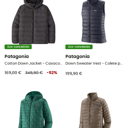
Eco-concebido
Eco-concebido
Patagonia
Patagonia
Cotton Down Jacket - Casaco penas
Down Sweater Vest - Colete penas mulher
169,00 €
349,90 €
-
52
%
199,90 €