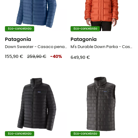
Eco-concebido
Eco-concebido
Patagonia
Patagonia
Down Sweater - Casaco penas homem
M's Durable Down Parka - Casaco penas homem
155,90 €
259,90 €
-
40
%
649,90 €
Eco-concebido
Eco-concebido