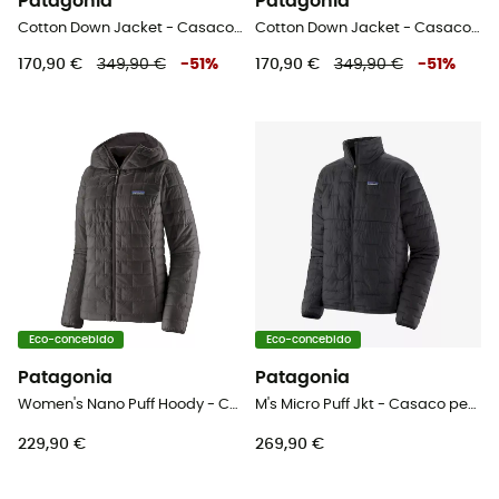
Patagonia
Patagonia
Cotton Down Jacket - Casaco penas
Cotton Down Jacket - Casaco penas
170,90 €
349,90 €
-
51
%
170,90 €
349,90 €
-
51
%
Eco-concebido
Eco-concebido
Patagonia
Patagonia
Women's Nano Puff Hoody - Casaco penas mulher
M's Micro Puff Jkt - Casaco penas homem
229,90 €
269,90 €