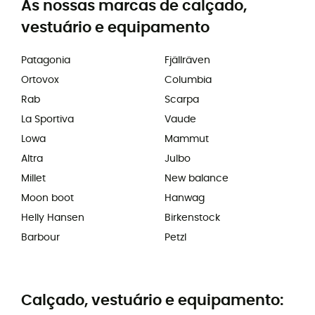
As nossas marcas de calçado,
vestuário e equipamento
Patagonia
Fjällräven
Ortovox
Columbia
Rab
Scarpa
La Sportiva
Vaude
Lowa
Mammut
Altra
Julbo
Millet
New balance
Moon boot
Hanwag
Helly Hansen
Birkenstock
Barbour
Petzl
Calçado, vestuário e equipamento: