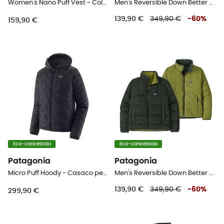
Women's Nano Puff Vest - Colete penas mulher
Men's Reversible Down Better Sweater - Casaco penas homem
139,90 €
349,90 €
-
60
%
159,90 €
Eco-concebido
Eco-concebido
Patagonia
Patagonia
Micro Puff Hoody - Casaco penas homem
Men's Reversible Down Better Sweater - Casaco penas homem
139,90 €
349,90 €
-
60
%
299,90 €