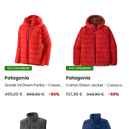
Eco-concebido
Eco-concebido
Patagonia
Patagonia
Grade VII Down Parka - Casaco penas
Cotton Down Jacket - Casaco penas
499,00 €
999,90 €
-
50
%
157,90 €
349,90 €
-
55
%