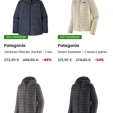
Eco-concebido
Eco-concebido
Patagonia
Patagonia
Jackson Glacier Jacket - Casaco penas mulher
Down Sweater - Casaco penas mulher
252,90 €
499,90 €
-
49
%
129,90 €
279,90 €
-
54
%