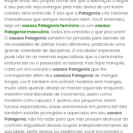
esquecendo seu próprio nome até que a libertação chegue
e seu pacote seja entregue pela mão divina de um ilustre
carteiro desconhecido. É isso que a
Patagonia
cria: histórias
maravilhosas que sempre terminam bem. Você entendeu,
seja um
casaco Patagonia feminino
ou um
casaco
Patagonia masculino
, todos encontrarão o que procuram!
O
casaco Patagonia
também foi pensado para atender às
necessidades de atletas muito diferentes, praticando uma
grande variedade de disciplinas. O escalador experiente
pode não ter as mesmas expectativas que a caminhante
endurecida ou o passeador ocasional, mas fique tranquilo,
cada um encontrará o
casaco Patagonia
que lhe
corresponde! Além dos
casacos Patagonia
de mangas
longas, você também encontrará modelos sem mangas,
muito úteis quando deseja se manter aquecido enquanto
mantém total liberdade de movimento, assim como
modelos com capuzes. E quanto aos pequenos, esses
futuros exploradores, essas aventureiras em potencial? Eles
também estarão protegidos e aquecidos em seu
casaco
Patagonia
, não há razão para que não possam desfrutar do
conforto inigualável dessas roupas! Independentemente da
sua idade, perfil, gostos ou exigências, você encontrará o