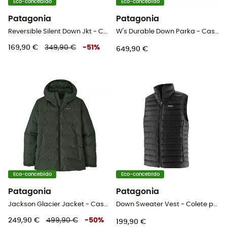
Eco-concebido
Eco-concebido
Patagonia
Patagonia
Reversible Silent Down Jkt - Casaco penas homem
W's Durable Down Parka - Casaco penas mulher
169,90 €
349,90 €
-
51
%
649,90 €
Eco-concebido
Eco-concebido
Patagonia
Patagonia
Jackson Glacier Jacket - Casaco penas mulher
Down Sweater Vest - Colete penas homem
249,90 €
499,90 €
-
50
%
199,90 €