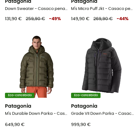
Patagonia
Patagonia
Down Sweater - Casaco penas mulher
M's Micro Puff Jkt - Casaco penas homem
131,90 €
259,90 €
-
49
%
149,90 €
269,90 €
-
44
%
Eco-concebido
Eco-concebido
Patagonia
Patagonia
M's Durable Down Parka - Casaco penas homem
Grade VII Down Parka - Casaco penas
649,90 €
999,90 €