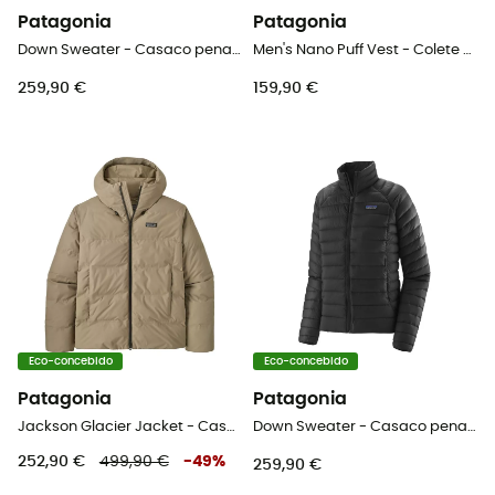
Patagonia
Patagonia
Down Sweater - Casaco penas homem
Men's Nano Puff Vest - Colete penas homem
259,90 €
159,90 €
Eco-concebido
Eco-concebido
Patagonia
Patagonia
Jackson Glacier Jacket - Casaco penas homem
Down Sweater - Casaco penas mulher
252,90 €
499,90 €
-
49
%
259,90 €