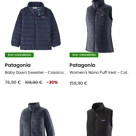
Eco-concebido
Eco-concebido
Patagonia
Patagonia
Baby Down Sweater - Casaco penas criança
Women's Nano Puff Vest - Colete penas mulher
76,90 €
109,90 €
-
30
%
159,90 €