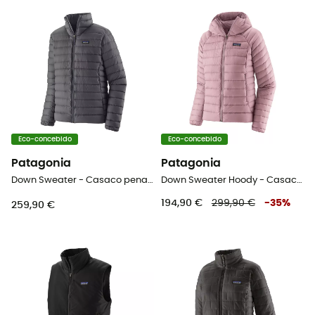
Eco-concebido
Eco-concebido
Patagonia
Patagonia
Down Sweater - Casaco penas homem
Down Sweater Hoody - Casaco penas mulher
194,90 €
299,90 €
-
35
%
259,90 €