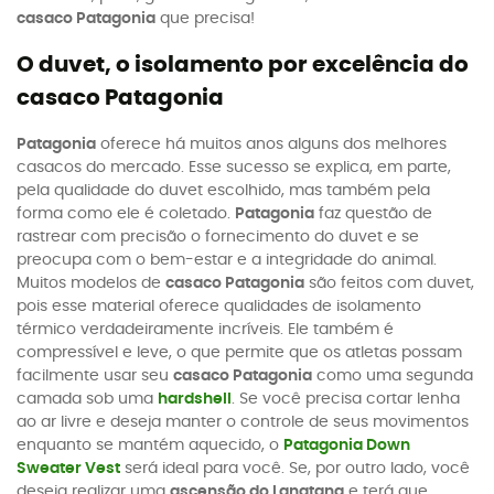
casaco Patagonia
que precisa!
O duvet, o isolamento por excelência do
casaco Patagonia
Patagonia
oferece há muitos anos alguns dos melhores
casacos do mercado. Esse sucesso se explica, em parte,
pela qualidade do duvet escolhido, mas também pela
forma como ele é coletado.
Patagonia
faz questão de
rastrear com precisão o fornecimento do duvet e se
preocupa com o bem-estar e a integridade do animal.
Muitos modelos de
casaco Patagonia
são feitos com duvet,
pois esse material oferece qualidades de isolamento
térmico verdadeiramente incríveis. Ele também é
compressível e leve, o que permite que os atletas possam
facilmente usar seu
casaco Patagonia
como uma segunda
camada sob uma
hardshell
. Se você precisa cortar lenha
ao ar livre e deseja manter o controle de seus movimentos
enquanto se mantém aquecido, o
Patagonia Down
Sweater Vest
será ideal para você. Se, por outro lado, você
deseja realizar uma
ascensão do Langtang
e terá que