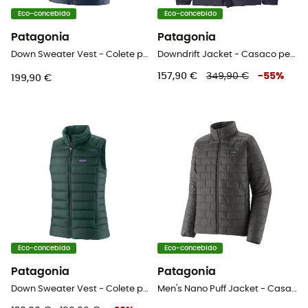
Eco-concebido
Eco-concebido
Patagonia
Patagonia
Down Sweater Vest - Colete penas homem
Downdrift Jacket - Casaco penas homem
157,90 €
349,90 €
-
55
%
199,90 €
Eco-concebido
Eco-concebido
Patagonia
Patagonia
Down Sweater Vest - Colete penas mulher
Men's Nano Puff Jacket - Casaco penas homem