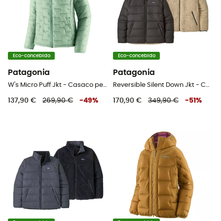
Eco-concebido
Eco-concebido
Patagonia
Patagonia
W's Micro Puff Jkt - Casaco penas mulher
Reversible Silent Down Jkt - Casaco penas homem
137,90 €
269,90 €
-
49
%
170,90 €
349,90 €
-
51
%