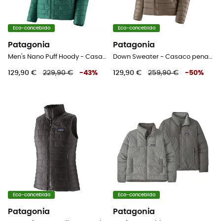
Eco-concebido
Eco-concebido
Patagonia
Patagonia
Men's Nano Puff Hoody - Casaco penas homem
Down Sweater - Casaco penas mulher
129,90 €
229,90 €
-
43
%
129,90 €
259,90 €
-
50
%
Eco-concebido
Eco-concebido
Patagonia
Patagonia