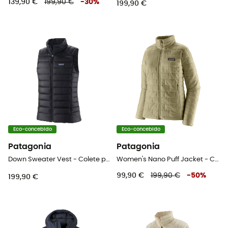
139,90 €
199,90 €
-
30
%
199,90 €
Eco-concebido
Eco-concebido
Patagonia
Patagonia
Down Sweater Vest - Colete penas mulher
Women's Nano Puff Jacket - Casaco penas mulher
99,90 €
199,90 €
-
50
%
199,90 €