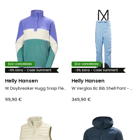
Eco-concebido
Eco-concebido
-5% Extra - Code Summer5
-5% Extra - Code Summer5
Helly Hansen
Helly Hansen
W Daybreaker Hugg Snap Fleece - Polar mulher
W Verglas Bc Bib Shell Pant - Macacão ski mulher
99,90 €
349,90 €