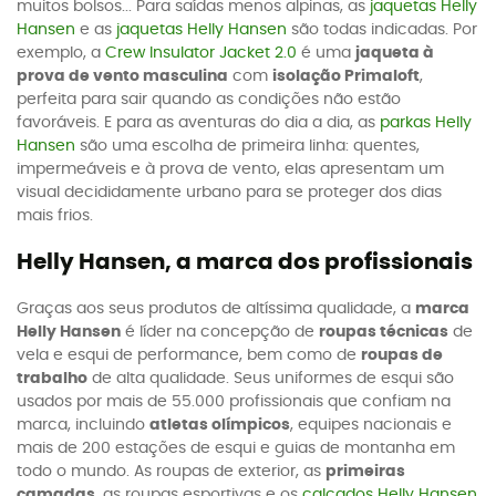
muitos bolsos... Para saídas menos alpinas, as
jaquetas Helly
Hansen
e as
jaquetas Helly Hansen
são todas indicadas. Por
exemplo, a
Crew Insulator Jacket 2.0
é uma
jaqueta à
prova de vento masculina
com
isolação Primaloft
,
perfeita para sair quando as condições não estão
favoráveis. E para as aventuras do dia a dia, as
parkas Helly
Hansen
são uma escolha de primeira linha: quentes,
impermeáveis e à prova de vento, elas apresentam um
visual decididamente urbano para se proteger dos dias
mais frios.
Helly Hansen, a marca dos profissionais
Graças aos seus produtos de altíssima qualidade, a
marca
Helly Hansen
é líder na concepção de
roupas técnicas
de
vela e esqui de performance, bem como de
roupas de
trabalho
de alta qualidade. Seus uniformes de esqui são
usados por mais de 55.000 profissionais que confiam na
marca, incluindo
atletas olímpicos
, equipes nacionais e
mais de 200 estações de esqui e guias de montanha em
todo o mundo. As roupas de exterior, as
primeiras
camadas
, as roupas esportivas e os
calçados Helly Hansen