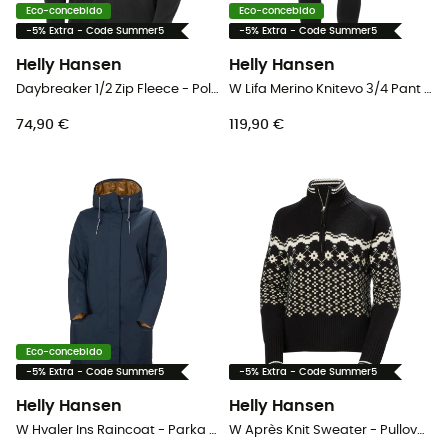
Eco-concebido
Eco-concebido
-5% Extra - Code Summer5
-5% Extra - Code Summer5
Helly Hansen
Helly Hansen
Daybreaker 1/2 Zip Fleece - Polar homem
W Lifa Merino Knitevo 3/4 Pant - Calça térmica mulher
74,90 €
119,90 €
Eco-concebido
-5% Extra - Code Summer5
-5% Extra - Code Summer5
Helly Hansen
Helly Hansen
W Hvaler Ins Raincoat - Parka mulher
W Après Knit Sweater - Pullover mulher