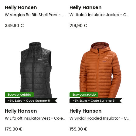
Helly Hansen
Helly Hansen
W Verglas Bc Bib Shell Pant - Macacão ski mulher
W Lifaloft Insulator Jacket - Casaco penas mulher
349,90 €
219,90 €
Eco-concebido
Eco-concebido
-5% Extra - Code Summer5
-5% Extra - Code Summer5
Helly Hansen
Helly Hansen
W Lifaloft Insulator Vest - Colete penas mulher
W Sirdal Hooded Insulator - Colete penas mulher
179,90 €
159,90 €