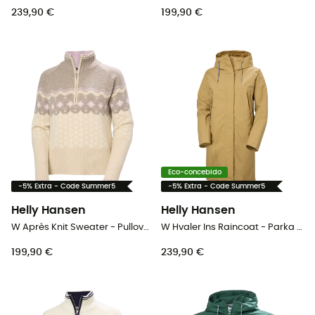
239,90 €
199,90 €
Eco-concebido
-5% Extra - Code Summer5
-5% Extra - Code Summer5
Helly Hansen
Helly Hansen
W Après Knit Sweater - Pullover mulher
W Hvaler Ins Raincoat - Parka mulher
199,90 €
239,90 €