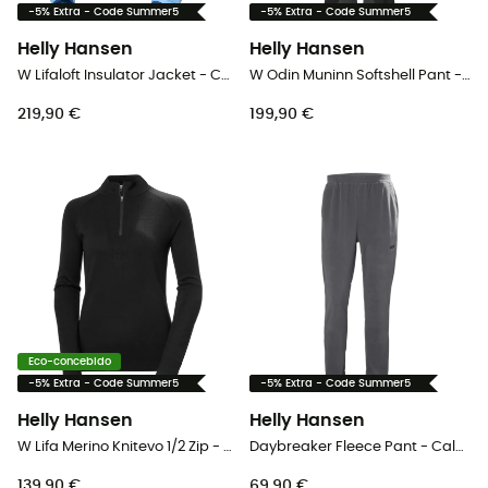
-5% Extra - Code Summer5
-5% Extra - Code Summer5
Helly Hansen
Helly Hansen
W Lifaloft Insulator Jacket - Casaco penas mulher
W Odin Muninn Softshell Pant - Calça ski mulher
219,90 €
199,90 €
Eco-concebido
-5% Extra - Code Summer5
-5% Extra - Code Summer5
Helly Hansen
Helly Hansen
W Lifa Merino Knitevo 1/2 Zip - Roupa interior térmica mulher
Daybreaker Fleece Pant - Calça fato treino homem
139,90 €
69,90 €