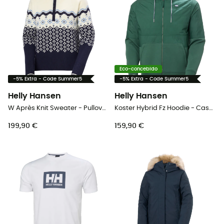
Eco-concebido
-5% Extra - Code Summer5
-5% Extra - Code Summer5
Helly Hansen
Helly Hansen
W Après Knit Sweater - Pullover mulher
Koster Hybrid Fz Hoodie - Casaco homem
199,90 €
159,90 €