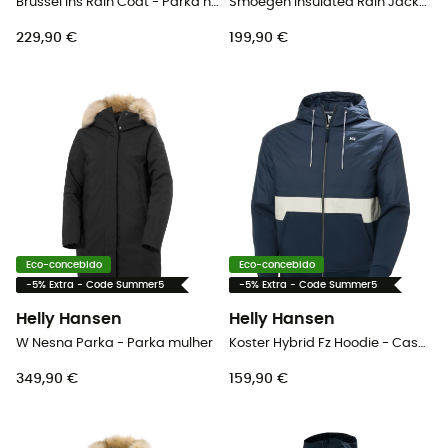
Brussel Ins Rain Coat - Parka homem
Smoegen Insulated Rain Jacket - Casaco impermeável homem
229,90 €
199,90 €
Eco-concebido
Eco-concebido
-5% Extra - Code Summer5
-5% Extra - Code Summer5
Helly Hansen
Helly Hansen
W Nesna Parka - Parka mulher
Koster Hybrid Fz Hoodie - Casaco homem
349,90 €
159,90 €