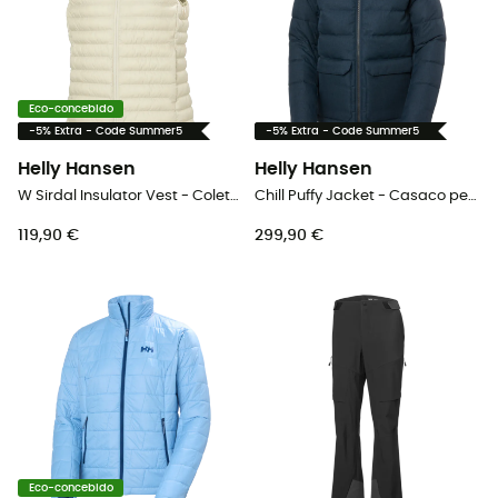
Eco-concebido
-5% Extra - Code Summer5
-5% Extra - Code Summer5
Helly Hansen
Helly Hansen
W Sirdal Insulator Vest - Colete penas mulher
Chill Puffy Jacket - Casaco penas homem
119,90 €
299,90 €
Eco-concebido