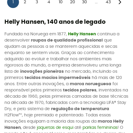
1
2
3
4
10
20
30
43
...
Helly Hansen, 140 anos de legado
Fundada na Noruega em 1877,
Helly Hansen
continua a
desenvolver
roupas de qualidade profissional
que
ajudam as pessoas a se manterem aquecidas e secas
enquanto se sentem vivas. Graças ao conhecimento
adquirido ao evoluir e trabalhar nos ambientes mais
rigorosos do mundo, a empresa desenvolveu uma longa
lista de
inovações pioneiras
no mercado, incluindo os
primeiros
tecidos macios impermeáveis
há mais de 120
anos. Entre outras inovações, a
marca norueguesa
foi
responsável pelos primeiros
tecidos polares
, inventados na
década de 1960, pelas primeiras camadas de base técnicas
na década de 1970, fabricadas com a tecnologia LIFA® Stay
Dry, e pelo sistema de
regulação de temperatura
H2Flow™, hoje premiado e patenteado. Todas essas
inovações equipam a maioria das roupas da
marca Helly
Hansen
, desde
jaquetas de esqui
até
parkas femininas
! O