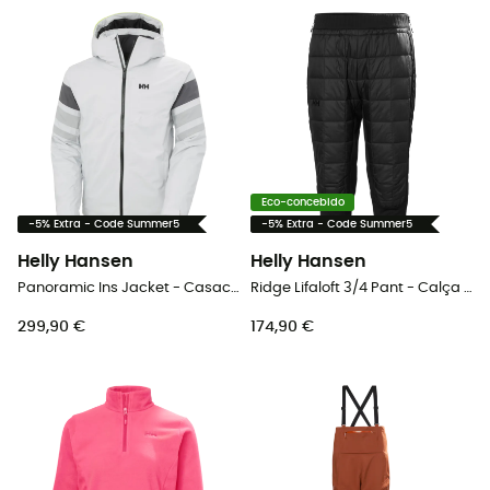
Eco-concebido
-5% Extra - Code Summer5
-5% Extra - Code Summer5
Helly Hansen
Helly Hansen
Panoramic Ins Jacket - Casaco de esquí homem
Ridge Lifaloft 3/4 Pant - Calça térmica homem
299,90 €
174,90 €