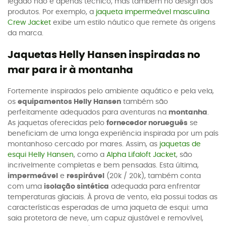
legado não é apenas técnico, mas também no design dos
produtos. Por exemplo, a
jaqueta impermeável masculina
Crew Jacket
exibe um estilo náutico que remete às origens
da marca.
Jaquetas Helly Hansen inspiradas no
mar para ir à montanha
Fortemente inspirados pelo ambiente aquático e pela vela,
os
equipamentos Helly Hansen
também são
perfeitamente adequados para aventuras na
montanha
.
As jaquetas oferecidas pelo
fornecedor norueguês
se
beneficiam de uma longa experiência inspirada por um país
montanhoso cercado por mares. Assim, as
jaquetas de
esqui Helly Hansen
, como a
Alpha Lifaloft Jacket
, são
incrivelmente completas e bem pensadas. Esta última,
impermeável
e
respirável
(20k / 20k), também conta
com uma
isolação sintética
adequada para enfrentar
temperaturas glaciais. À prova de vento, ela possui todas as
características esperadas de uma jaqueta de esqui: uma
saia protetora de neve, um capuz ajustável e removível,