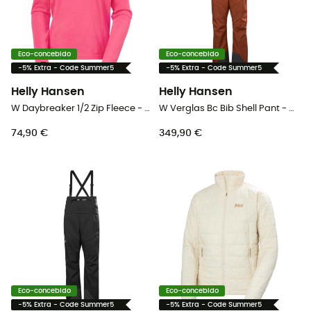
Eco-concebido
Eco-concebido
-5% Extra - Code Summer5
-5% Extra - Code Summer5
Helly Hansen
Helly Hansen
W Daybreaker 1/2 Zip Fleece - Polar mulher
W Verglas Bc Bib Shell Pant - Macacão ski mulher
74,90 €
349,90 €
Eco-concebido
Eco-concebido
-5% Extra - Code Summer5
-5% Extra - Code Summer5