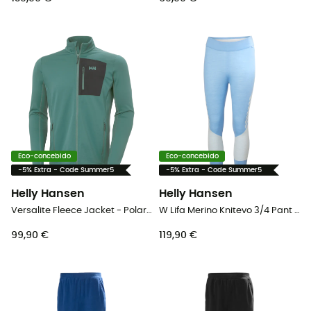
Eco-concebido
Eco-concebido
-5% Extra - Code Summer5
-5% Extra - Code Summer5
Helly Hansen
Helly Hansen
Versalite Fleece Jacket - Polar homem
W Lifa Merino Knitevo 3/4 Pant - Calça térmica mulher
99,90 €
119,90 €