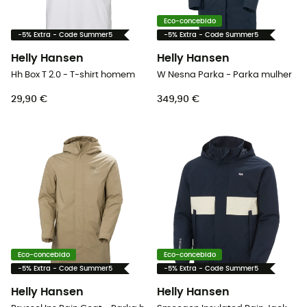
Eco-concebido
-5% Extra - Code Summer5
-5% Extra - Code Summer5
Helly Hansen
Helly Hansen
Hh Box T 2.0 - T-shirt homem
W Nesna Parka - Parka mulher
29,90 €
349,90 €
Eco-concebido
Eco-concebido
-5% Extra - Code Summer5
-5% Extra - Code Summer5
Helly Hansen
Helly Hansen