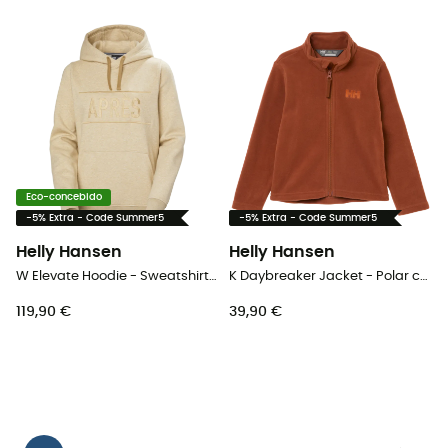
Eco-concebido
-5% Extra - Code Summer5
-5% Extra - Code Summer5
Helly Hansen
Helly Hansen
W Elevate Hoodie - Sweatshirt mulher
K Daybreaker Jacket - Polar criança
119,90 €
39,90 €