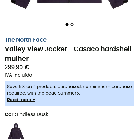
aberturas são projetadas para permitir que você regule
facilmente a sua temperatura corporal, evitando
qualquer sensação de desconforto causada pelo calor
excessivo. Assim, esteja você em pleno esforço ou em
pausa, desfruta de uma sensação constante de bem-
The North Face
estar.
Valley View Jacket - Casaco hardshell
Ideal para aventureiros que não temem os elementos,
mulher
este
casaco
é perfeito para caminhadas na chuva ou
299,90 €
saídas ventosas. Ele o acompanha em todos os lugares,
IVA incluído
permitindo que você descubra a natureza com total
serenidade e aproveite cada momento ao ar livre.
Save 5% on 2 products purchased, no minimum purchase
required, with the code Summer5.
Capuz fixo ajustável
Read more +
Fecho de zíper central na frente
Cor
:
Endless Dusk
Bolsos verticais com zíper no peito
Bolsos para as mãos com fecho de zíper