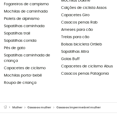
Mochilas Dakine
Fogareiros de campismo
Calções de ciclista Assos
Mochilas de caminhada
Capacetes Giro
Piolets de alpinismo
Casacos penas Rab
Sapatilhas caminhada
Arneses para cão
Sapatilhas trail
Trelas para cão
Sapatilhas corrida
Bolsas bicicleta Ortlieb
Pés de gato
Sapatilhas Altra
Sapatilhas caminhada de
Golas Buff
criança
Capacetes de ciclismo Abus
Capacetes de ciclismo
Casacos penas Patagonia
Mochilas porta-bebé
Roupa de criança
Mulher
Casacos mulher
Casacos impermeável mulher