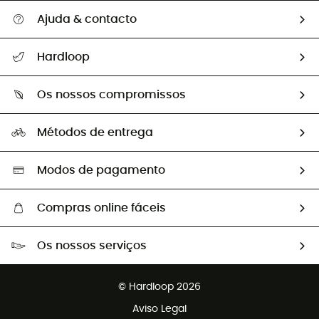
Ajuda & contacto
Seguir a minha encomenda
Hardloop
Devoluções e reembolsos
Sobre Hardloop
Guia de tamanhos
Os nossos compromissos
HardGuides
Perguntas frequentes
A nossa pegada
Os nossos embaixadores
Métodos de entrega
Trocas & Devoluções
Segunda mão
Seleção eco-responsável
Modos de pagamento
Compras online fáceis
Portes grátis a partir de 100 €
Os nossos serviços
Devoluções gratuitas em 100 dias
Vendas para grupos e clubes
Apoio ao cliente gratuito
© Hardloop 2026
Programa de afiliados
Aviso Legal