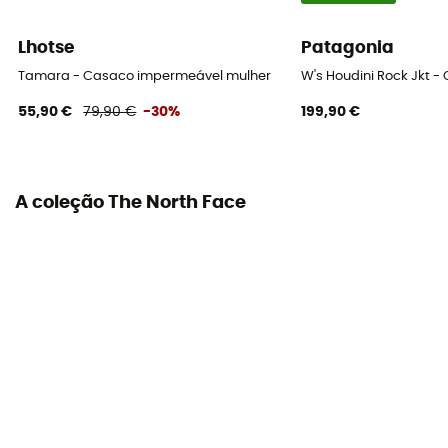
Materiais
Lhotse
Patagonia
Partie principale : 85 % polyester recyclé, 15 % nylon /
Doublure capuche, col et rabat : 100 % nylon recyclé
Tamara - Casaco impermeável mulher
W's Houdini Rock Jkt 
55,90 €
79,90 €
-30%
199,90 €
Fechos de ventilação
Sim
A coleção The North Face