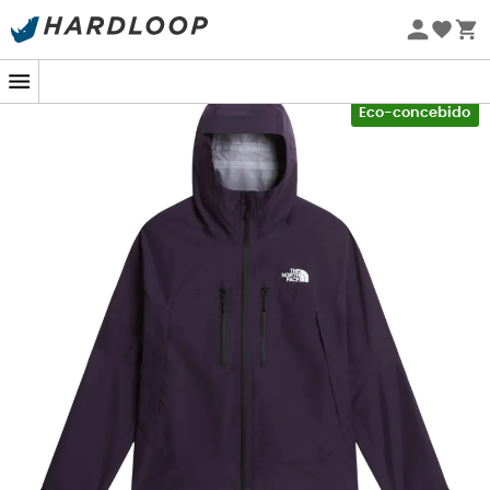
Promoções de verão 🔥 -5% EXTRA a partir de 2 produtos*
com o código Summer5
Novo
-5% Extra - Code Summer5
Eco-concebido
O
Casaco Valley View da The North Face
é o seu aliado
ideal para enfrentar as surpresas do tempo durante as
suas caminhadas. Concebido com a tecnologia
DryVent™ de três camadas, oferece uma
proteção
ideal contra a chuva
, garantindo que você se
mantenha seco durante todo o dia. Esta tecnologia
inovadora permite que a umidade escape enquanto
impede a entrada de água, oferecendo assim um
conforto incomparável.
Para aqueles que gostam de se esforçar ao máximo,
mesmo em condições difíceis, o
Casaco Valley View
integra aberturas com zíper sob os braços. Estas