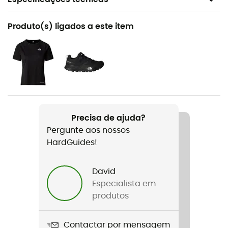
Recomendado para
Produto(s) ligados a este item
Caminhada
Género
Mulher
Nome do produto
Valley View Jacket
Precisa de ajuda?
Pergunte aos nossos
Construção da peça de vestuário
HardGuides!
3 camadas
Tecnologias utilizadas
David
DryVent™
Especialista em
produtos
Impermeabilidade
Sim
Contactar por mensagem