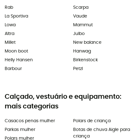
Rab
Scarpa
La Sportiva
Vaude
Lowa
Mammut
Altra
Julbo
Millet
New balance
Moon boot
Hanwag
Helly Hansen
Birkenstock
Barbour
Petzl
Calçado, vestuário e equipamento:
mais categorias
Casacos penas mulher
Polars de criança
Parkas mulher
Botas de chuva Aigle para
criança
Polars mulher