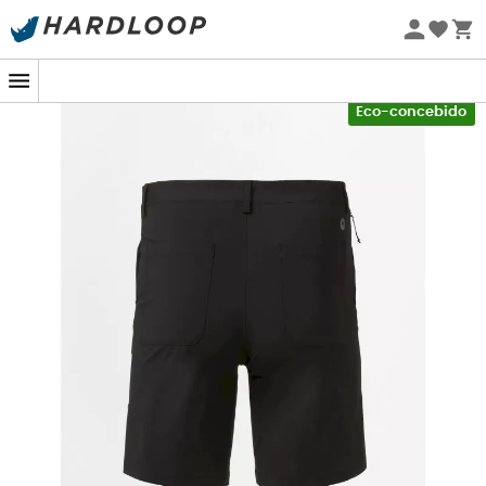
Promoções de verão 🔥 -5% EXTRA a partir de 2 produtos*
com o código Summer5
-5% Extra - Code Summer5
Eco-concebido