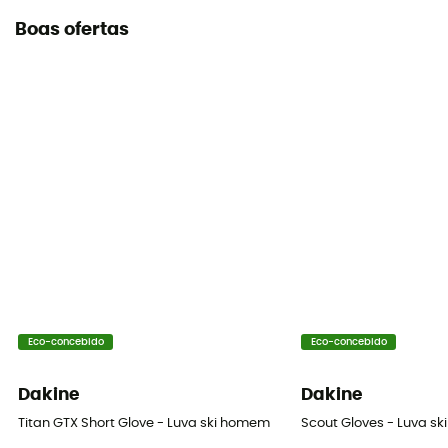
Boas ofertas
Eco-concebido
Eco-concebido
Dakine
Dakine
Titan GTX Short Glove - Luva ski homem
Scout Gloves - Luva ski