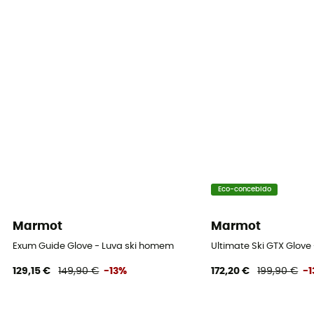
Eco-concebido
Marmot
Marmot
Exum Guide Glove - Luva ski homem
Ultimate Ski GTX Glove
129,15 €
149,90 €
-13%
172,20 €
199,90 €
-