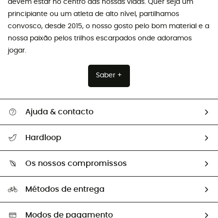
devem estar no centro das nossas vidas. Quer seja um
principiante ou um atleta de alto nível, partilhamos
convosco, desde 2015, o nosso gosto pelo bom material e a
nossa paixão pelos trilhos escarpados onde adoramos
jogar.
Saber +
Ajuda & contacto
Seguir a minha encomenda
Hardloop
Devoluções e reembolsos
Sobre Hardloop
Guia de tamanhos
Os nossos compromissos
HardGuides
Perguntas frequentes
A nossa pegada
Os nossos embaixadores
Métodos de entrega
Trocas & Devoluções
Segunda mão
Seleção eco-responsável
Modos de pagamento