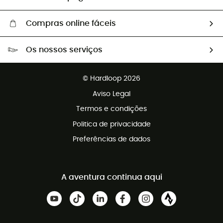
Compras online fáceis
Portes grátis a partir de 100 €
Os nossos serviços
Devoluções gratuitas em 100 dias
Vendas para grupos e clubes
Apoio ao cliente gratuito
© Hardloop 2026
Programa de afiliados
Aviso Legal
Termos e condições
Politica de privacidade
Preferências de dados
A aventura continua aqui