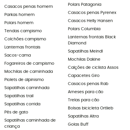
Polars Patagonia
Casacos penas homem
Casacos penas Pyrenex
Parkas homem
Casacos Helly Hansen
Polars homem
Polars Columbia
Tendas campismo
Lanternas frontais Black
Colchões campismo
Diamond
Lanternas frontais
Sapatilhas Meindl
Sacos-cama
Mochilas Dakine
Fogareiros de campismo
Calções de ciclista Assos
Mochilas de caminhada
Capacetes Giro
Piolets de alpinismo
Casacos penas Rab
Sapatilhas caminhada
Arneses para cão
Sapatilhas trail
Trelas para cão
Sapatilhas corrida
Bolsas bicicleta Ortlieb
Pés de gato
Sapatilhas Altra
Sapatilhas caminhada de
Golas Buff
criança