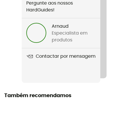
Pergunte aos nossos
Género
HardGuides!
Homem / Mulher
Arnaud
Peso
Especialista em
360 g
produtos
Nome do produto
Contactar por mensagem
8000 Meter Mitt
Etiqueta
Reciclado / PFC-Free
Também recomendamos