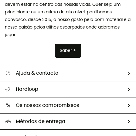
devem estar no centro das nossas vidas. Quer seja um
principiante ou um atleta de alto nível, partilhamos
convosco, desde 2015, o nosso gosto pelo bom material e a
nossa paixão pelos trilhos escarpados onde adoramos
jogar.
Saber +
Ajuda & contacto
Seguir a minha encomenda
Hardloop
Devoluções e reembolsos
Sobre Hardloop
Guia de tamanhos
Os nossos compromissos
HardGuides
Perguntas frequentes
A nossa pegada
Os nossos embaixadores
Métodos de entrega
Trocas & Devoluções
Segunda mão
Seleção eco-responsável