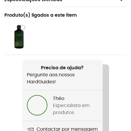
Recomendado para
Produto(s) ligados a este item
Caminhada
Género
Homem
Peso
2 x 266 g
Precisa de ajuda?
Pergunte aos nossos
Nome do produto
HardGuides!
Vapor Vent™
Tecnologias utilizadas
Théo
TechLite™ / Omni-Grip™
Especialista em
produtos
Impermeabilidade
Não
Contactar por mensagem