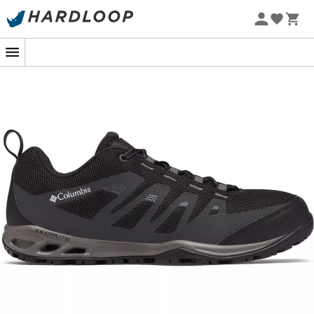
Promoções de verão 🔥 -5% EXTRA a partir de 2 produtos*
com o código Summer5
-5% Extra - Code Summer5