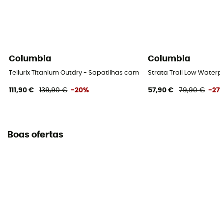
Columbia
Columbia
Tellurix Titanium Outdry - Sapatilhas caminhada homem
Strata Trail Low Wate
111,90 €
139,90 €
-20%
57,90 €
79,90 €
-2
Boas ofertas