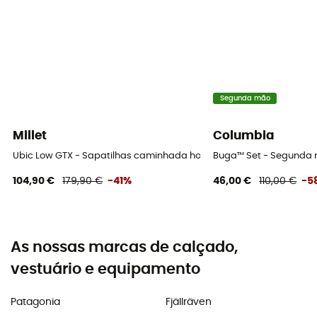
Segunda mão
Millet
Columbia
Ubic Low GTX - Sapatilhas caminhada homem
Buga™ Set - Segunda m
104,90 €
179,90 €
-41%
46,00 €
110,00 €
-5
As nossas marcas de calçado,
vestuário e equipamento
Patagonia
Fjällräven