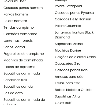
Polars mulher
Polars Patagonia
Casacos penas homem
Casacos penas Pyrenex
Parkas homem
Casacos Helly Hansen
Polars homem
Polars Columbia
Tendas campismo
Lanternas frontais Black
Colchões campismo
Diamond
Lanternas frontais
Sapatilhas Meindl
Sacos-cama
Mochilas Dakine
Fogareiros de campismo
Calções de ciclista Assos
Mochilas de caminhada
Capacetes Giro
Piolets de alpinismo
Casacos penas Rab
Sapatilhas caminhada
Arneses para cão
Sapatilhas trail
Trelas para cão
Sapatilhas corrida
Bolsas bicicleta Ortlieb
Pés de gato
Sapatilhas Altra
Sapatilhas caminhada de
Golas Buff
criança