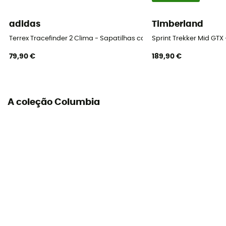
Sistema de fecho
adidas
Timberland
Atacadores
Terrex Tracefinder 2 Clima - Sapatilhas caminhada homem
Sprint Trekker Mid G
79,90 €
189,90 €
A coleção Columbia