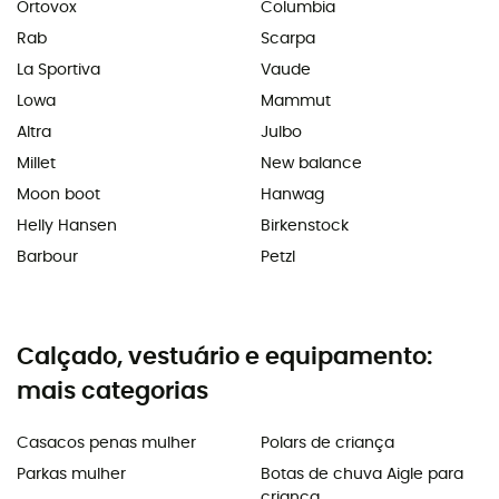
Ortovox
Columbia
Rab
Scarpa
La Sportiva
Vaude
Lowa
Mammut
Altra
Julbo
Millet
New balance
Moon boot
Hanwag
Helly Hansen
Birkenstock
Barbour
Petzl
Calçado, vestuário e equipamento:
mais categorias
Casacos penas mulher
Polars de criança
Parkas mulher
Botas de chuva Aigle para
criança