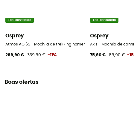
Acesso ao saco
Superior
Eco-concebido
Eco-concebido
Características do cinto abdominal
Largura ajustável
Osprey
Osprey
Atmos AG 65 - Mochila de trekking homem
Axis - Mochila de cam
Características da alça peitoral
299,90 €
339,90 €
-11%
75,90 €
89,90 €
-1
Largura ajustável
Volume da mochila
58 L
Boas ofertas
Suporte para garrafas
Sim
Suporte para capacete
Não