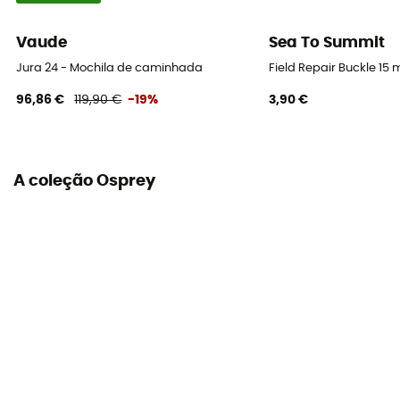
Compartimento para saco-cama
Vaude
Sea To Summit
Sim
Jura 24 - Mochila de caminhada
Field Repair Buckle 15 
Suporte para piolet
96,86 €
119,90 €
-19%
3,90 €
Sim
Suporte para material
Sim
A coleção Osprey
Volume
58 L
Material
210D x 630D Nylon Dobby
Dimensões
82 x 37 x 31 cm