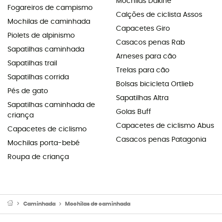
Mochilas Dakine
Fogareiros de campismo
Calções de ciclista Assos
Mochilas de caminhada
Capacetes Giro
Piolets de alpinismo
Casacos penas Rab
Sapatilhas caminhada
Arneses para cão
Sapatilhas trail
Trelas para cão
Sapatilhas corrida
Bolsas bicicleta Ortlieb
Pés de gato
Sapatilhas Altra
Sapatilhas caminhada de
Golas Buff
criança
Capacetes de ciclismo Abus
Capacetes de ciclismo
Casacos penas Patagonia
Mochilas porta-bebé
Roupa de criança
Caminhada
Mochilas de caminhada