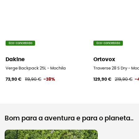
Forro do saco
100% polyester
Sistema de transporte
Shoulder straps
Eco-concebido
Eco-concebido
Correias de compressão
Sim
Dakine
Ortovox
Verge Backpack 25L - Mochila
Traverse 28 S Dry - M
Compartimentos
73,90 €
119,90 €
-38%
129,90 €
219,90 €
-
Compartimento para objetos de valor
Bom para a aventura e para o planeta..