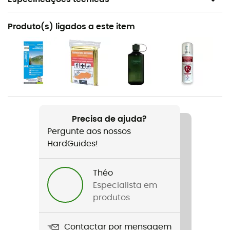
Recomendado para
Produto(s) ligados a este item
Caminhada / Trekking / Viagem
Género
Homem
Peso
2 210 g
Precisa de ajuda?
Pergunte aos nossos
Nome do produto
HardGuides!
Kestrel 58
Suporte para corda
Théo
Não
Especialista em
produtos
Compatível com sistema de hidratação
Sim
Contactar por mensagem