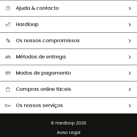
Ajuda & contacto
Seguir a minha encomenda
Hardloop
Devoluções e reembolsos
Sobre Hardloop
Guia de tamanhos
Os nossos compromissos
HardGuides
Perguntas frequentes
A nossa pegada
Os nossos embaixadores
Métodos de entrega
Trocas & Devoluções
Segunda mão
Seleção eco-responsável
Modos de pagamento
Compras online fáceis
Portes grátis a partir de 100 €
Os nossos serviços
Devoluções gratuitas em 100 dias
Vendas para grupos e clubes
Apoio ao cliente gratuito
© Hardloop 2026
Programa de afiliados
Aviso Legal