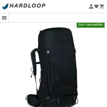
Promoções de verão 🔥 -5% EXTRA a partir de 2 produtos*
com o código Summer5
-5% Extra - Code Summer5
Eco-concebido