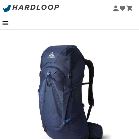
vestuário e equipamento
Promoções de verão 🔥 -5% EXTRA a partir de 2 produtos*
com o código Summer5
Patagonia
Fjällräven
Ortovox
Columbia
Rab
Scarpa
La Sportiva
Vaude
Lowa
Mammut
Altra
Julbo
Millet
New balance
Moon boot
Hanwag
Helly Hansen
Birkenstock
Barbour
Petzl
Calçado, vestuário e equipamento:
mais categorias