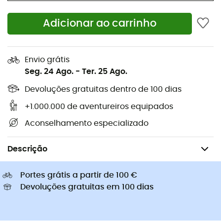
Sapatilhas corrida
Bolsas bicicleta Ortlieb
Pés de gato
Adicionar ao carrinho
Sapatilhas Altra
Sapatilhas caminhada de
Golas Buff
criança
Capacetes de ciclismo Abus
Capacetes de ciclismo
Envio grátis
Casacos penas Patagonia
Mochilas porta-bebé
Seg. 24 Ago.
-
Ter. 25 Ago.
Roupa de criança
Devoluções gratuitas dentro de 100 dias
+1.000.000 de aventureiros equipados
Aconselhamento especializado
Caminhada
Mochilas de caminhada
Descrição
Portes grátis a partir de 100 €
Devoluções gratuitas em 100 dias