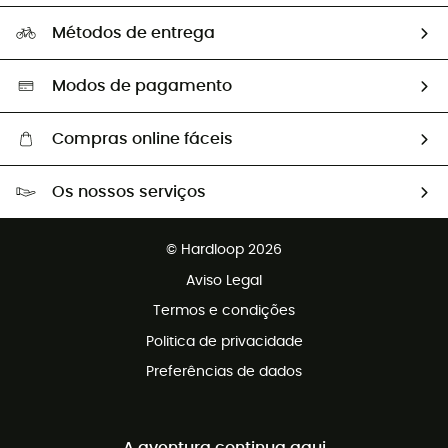
Perguntas frequentes
A nossa pegada
Os nossos embaixadores
Métodos de entrega
Trocas & Devoluções
Segunda mão
Seleção eco-responsável
Modos de pagamento
Compras online fáceis
Portes grátis a partir de 100 €
Os nossos serviços
Devoluções gratuitas em 100 dias
Vendas para grupos e clubes
Apoio ao cliente gratuito
© Hardloop 2026
Programa de afiliados
Aviso Legal
Termos e condições
Politica de privacidade
Preferências de dados