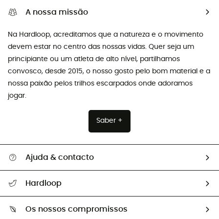
A nossa missão
Na Hardloop, acreditamos que a natureza e o movimento
devem estar no centro das nossas vidas. Quer seja um
principiante ou um atleta de alto nível, partilhamos
convosco, desde 2015, o nosso gosto pelo bom material e a
nossa paixão pelos trilhos escarpados onde adoramos
jogar.
Saber +
Ajuda & contacto
Seguir a minha encomenda
Hardloop
Devoluções e reembolsos
Sobre Hardloop
Guia de tamanhos
Os nossos compromissos
HardGuides