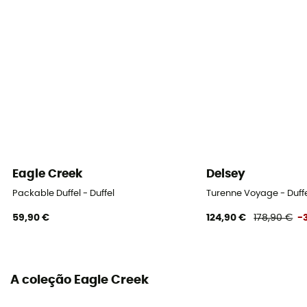
Dimensões
26 x 47 x 24 cm
Correias de compressão
Sim
Eagle Creek
Delsey
Packable Duffel - Duffel
Turenne Voyage - Duff
59,90 €
124,90 €
178,90 €
-
A coleção Eagle Creek