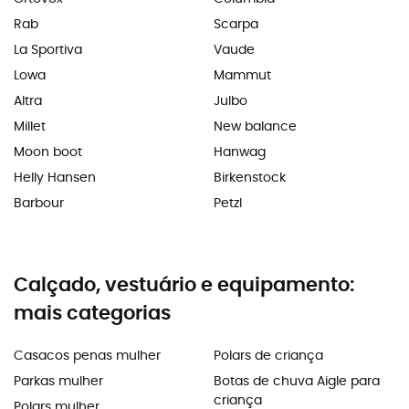
Rab
Scarpa
La Sportiva
Vaude
Lowa
Mammut
Altra
Julbo
Millet
New balance
Moon boot
Hanwag
Helly Hansen
Birkenstock
Barbour
Petzl
Calçado, vestuário e equipamento:
mais categorias
Casacos penas mulher
Polars de criança
Parkas mulher
Botas de chuva Aigle para
criança
Polars mulher