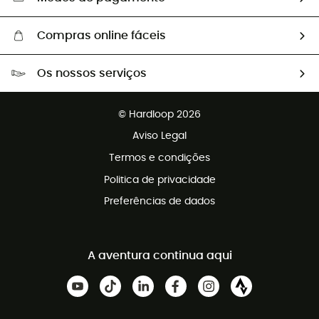
Compras online fáceis
Portes grátis a partir de 100 €
Os nossos serviços
Devoluções gratuitas em 100 dias
Vendas para grupos e clubes
Apoio ao cliente gratuito
© Hardloop 2026
Programa de afiliados
Aviso Legal
Termos e condições
Politica de privacidade
Preferências de dados
A aventura continua aqui