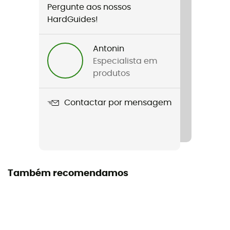
Pergunte aos nossos
Peso
HardGuides!
960 g
Antonin
Nome do produto
Especialista em
Migrate Duffel 40L
produtos
Impermeabilidade
Contactar por mensagem
Water-repellent
Materiais
TPU 900D Poly Twill - 1680D Recycled Ballistic Poly PVB
Etiqueta
Também recomendamos
Bluesign™ / Reciclado
Volume
39,5 L - 44 L (agrandi)