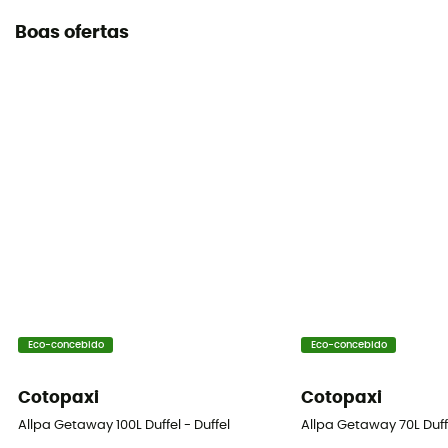
Boas ofertas
Eco-concebido
Eco-concebido
Cotopaxi
Cotopaxi
Allpa Getaway 100L Duffel - Duffel
Allpa Getaway 70L Duffe