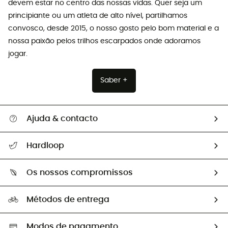
devem estar no centro das nossas vidas. Quer seja um
principiante ou um atleta de alto nível, partilhamos
convosco, desde 2015, o nosso gosto pelo bom material e a
nossa paixão pelos trilhos escarpados onde adoramos
jogar.
Saber +
Ajuda & contacto
Seguir a minha encomenda
Hardloop
Devoluções e reembolsos
Sobre Hardloop
Guia de tamanhos
Os nossos compromissos
HardGuides
Perguntas frequentes
A nossa pegada
Os nossos embaixadores
Métodos de entrega
Trocas & Devoluções
Segunda mão
Seleção eco-responsável
Modos de pagamento