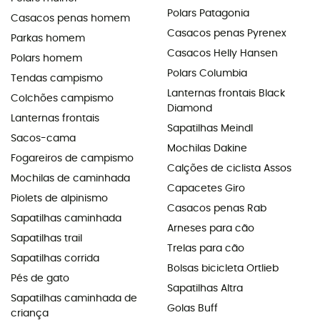
Polars Patagonia
Casacos penas homem
Casacos penas Pyrenex
Parkas homem
Casacos Helly Hansen
Polars homem
Polars Columbia
Tendas campismo
Lanternas frontais Black
Colchões campismo
Diamond
Lanternas frontais
Sapatilhas Meindl
Sacos-cama
Mochilas Dakine
Fogareiros de campismo
Calções de ciclista Assos
Mochilas de caminhada
Capacetes Giro
Piolets de alpinismo
Casacos penas Rab
Sapatilhas caminhada
Arneses para cão
Sapatilhas trail
Trelas para cão
Sapatilhas corrida
Bolsas bicicleta Ortlieb
Pés de gato
Sapatilhas Altra
Sapatilhas caminhada de
Golas Buff
criança