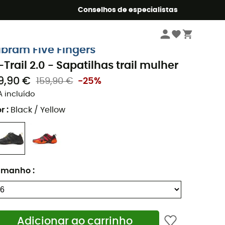
o Summer5
Conselhos de especialistas
Mulher
Sapatilhas
Sapatilhas trail mulher
ibram Five Fingers
-Trail 2.0 - Sapatilhas trail mulher
19,90 €
159,90 €
-25%
A incluído
r
:
Black / Yellow
amanho
:
Adicionar ao carrinho