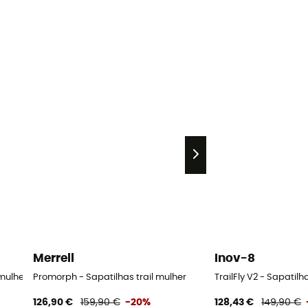
Merrell
Inov-8
 mulher
Promorph - Sapatilhas trail mulher
TrailFly V2 - Sapatilh
126,90 €
159,90 €
-20%
128,43 €
149,90 €