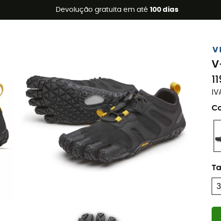
s de verão 🔥 -5% EXTRA a partir de 2 produtos* com o códig
Devolução gratuita em até
100 dias
V
V
1
IV
Co
T