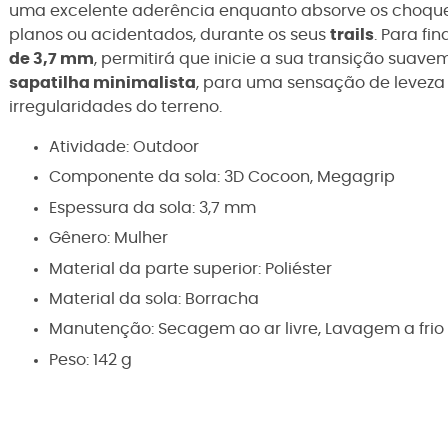
uma excelente aderência enquanto absorve os choques,
planos ou acidentados, durante os seus
trails
. Para fin
de 3,7 mm
, permitirá que inicie a sua transição suav
sapatilha minimalista
, para uma sensação de levez
irregularidades do terreno.
Atividade:
Outdoor
Componente da sola:
3D Cocoon, Megagrip
Espessura da sola:
3,7 mm
Gênero:
Mulher
Material da parte superior:
Poliéster
Material da sola:
Borracha
Manutenção:
Secagem ao ar livre, Lavagem a frio
Peso: 142 g