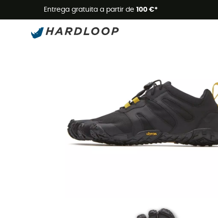
Promoçõe
Entrega gratuita a partir de
100 €*