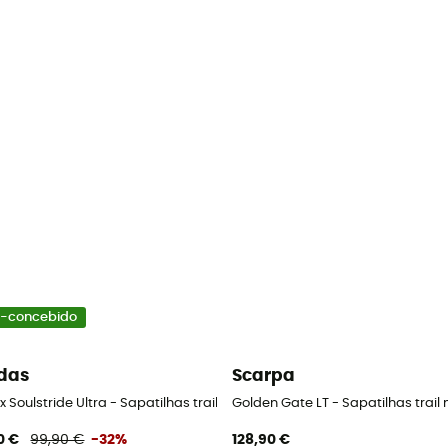
-concebido
das
Scarpa
x Soulstride Ultra - Sapatilhas trail mulher
Golden Gate LT - Sapatilhas trail
0 €
99,90 €
-32%
128,90 €