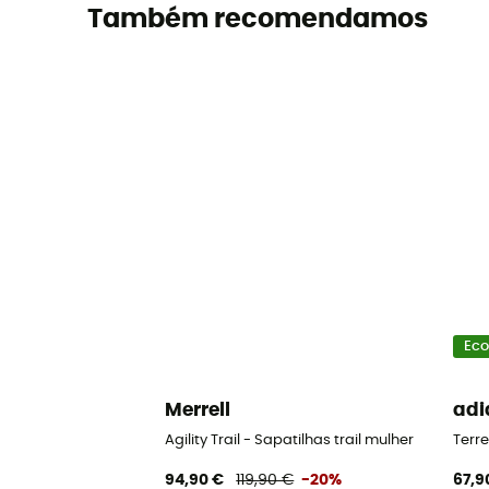
Também recomendamos
Eco
Merrell
adi
Agility Trail - Sapatilhas trail mulher
Terre
94,90 €
119,90 €
-20%
67,9