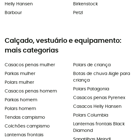
Helly Hansen
Birkenstock
Barbour
Petzl
Calçado, vestuário e equipamento:
mais categorias
Casacos penas mulher
Polars de criança
Parkas mulher
Botas de chuva Aigle para
criança
Polars mulher
Polars Patagonia
Casacos penas homem
Casacos penas Pyrenex
Parkas homem
Casacos Helly Hansen
Polars homem
Polars Columbia
Tendas campismo
Lanternas frontais Black
Colchões campismo
Diamond
Lanternas frontais
Sapatilhas Meindl