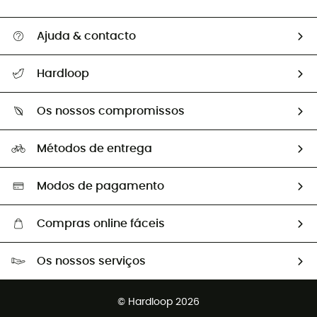
Ajuda & contacto
Seguir a minha encomenda
Hardloop
Devoluções e reembolsos
Sobre Hardloop
Guia de tamanhos
Os nossos compromissos
HardGuides
Perguntas frequentes
A nossa pegada
Os nossos embaixadores
Métodos de entrega
Trocas & Devoluções
Segunda mão
Seleção eco-responsável
Modos de pagamento
Compras online fáceis
Portes grátis a partir de 100 €
Os nossos serviços
Devoluções gratuitas em 100 dias
Vendas para grupos e clubes
Apoio ao cliente gratuito
© Hardloop 2026
Programa de afiliados