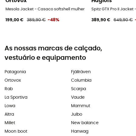
Ortovox
Haglöfs
Mesola Jacket - Casaco softshell mulher
Spitz GTX Pro II Jacke
199,00 €
389,90 €
-48%
389,90 €
649,90 €
As nossas marcas de calçado,
vestuário e equipamento
Patagonia
Fjällräven
Ortovox
Columbia
Rab
Scarpa
La Sportiva
Vaude
Lowa
Mammut
Altra
Julbo
Millet
New balance
Moon boot
Hanwag