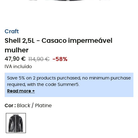
Craft
Shell 2,5L - Casaco impermeável
mulher
47,90 €
114,90 €
-58%
IVA incluído
Save 5% on 2 products purchased, no minimum purchase
required, with the code Summer5.
A
Shell 2,5L
da marca
Craft
é um
casaco impermeável
Read more +
para
mulher
projetado para
corrida
ou
ciclismo
. Este
casaco é resistente ao vento e à água com uma
Cor
:
Black / Platine
resistência de 10.000 mm. A
casaco impermeável
também possui costuras seladas para aumentar sua
resistência à água. A
Shell 2,5L
também é respirável,
para mantê-la seca durante os seus esforços mais