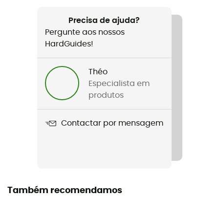
Recomendado para
Caminhada
Precisa de ajuda?
Pergunte aos nossos
Género
HardGuides!
Mulher
Théo
Nome do produto
Especialista em
Shell 2,5L
produtos
Construção da peça de vestuário
Contactar por mensagem
2,5 camadas
Impermeabilidade
Sim
Índice Schmerber
Também recomendamos
10 000 mm