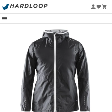
Promoções de verão 🔥 -5% EXTRA a partir de 2 produtos*
com o código Summer5
-5% Extra - Code Summer5