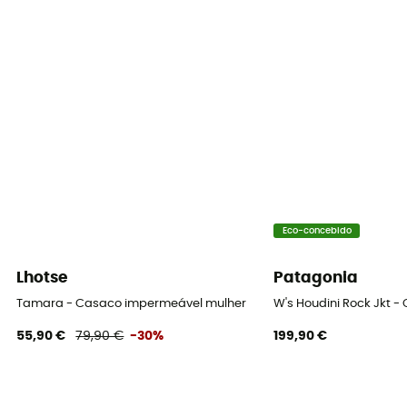
Nível de respirabilidade
10 000 g/m²/24 h
Corta-vento
Sim
Proteção térmica
Não
Capuz
Sim
Eco-concebido
Bolsos
Lhotse
Patagonia
3 bolsos
Tamara - Casaco impermeável mulher
W's Houdini Rock Jkt 
55,90 €
79,90 €
-30%
199,90 €
Material
Fabric 1: 100% polyester - Fabric 2: 90% Polyester - 10%
Elastane