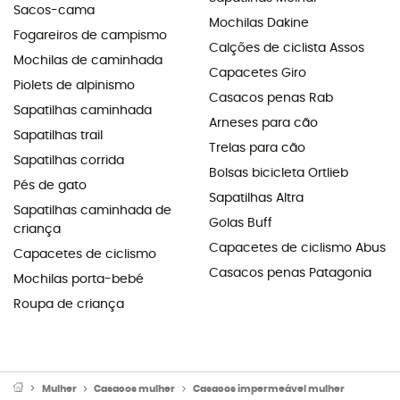
Sacos-cama
Mochilas Dakine
Fogareiros de campismo
Calções de ciclista Assos
Mochilas de caminhada
Capacetes Giro
Piolets de alpinismo
Casacos penas Rab
Sapatilhas caminhada
Arneses para cão
Sapatilhas trail
Trelas para cão
Sapatilhas corrida
Bolsas bicicleta Ortlieb
Pés de gato
Sapatilhas Altra
Sapatilhas caminhada de
Golas Buff
criança
Capacetes de ciclismo Abus
Capacetes de ciclismo
Casacos penas Patagonia
Mochilas porta-bebé
Roupa de criança
Mulher
Casacos mulher
Casacos impermeável mulher