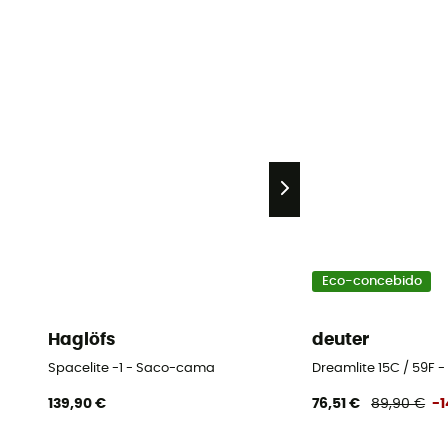
Eco-concebido
Haglöfs
deuter
Spacelite -1 - Saco-cama
Dreamlite 15C / 59F
139,90 €
76,51 €
89,90 €
-