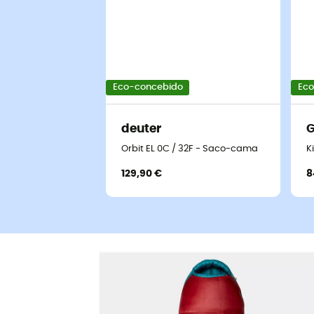
Eco-concebido
Eco
deuter
G
Orbit EL 0C / 32F - Saco-cama
K
129,90 €
8