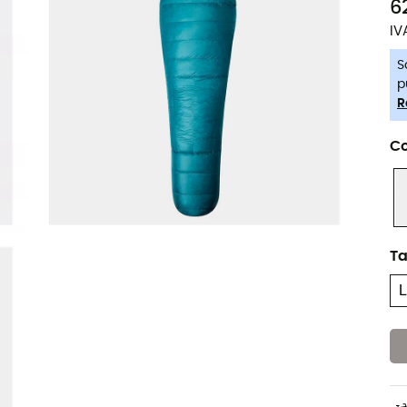
6
IV
S
p
R
Co
T