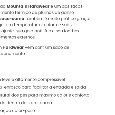
da
Mountain Hardwear
é um dos sacos-
lamento térmico de plumas de ganso
saco-cama
também é muito prático graças
egular a temperatura conforme suas
uste, sua gola anti-frio e seu footbox
ementos externos.
n Hardwear
vem com um saco de
rmazenamento.
e leve e altamente compressível
ti-enrosco para facilitar a entrada e saída
ural dos pés para máximo calor e conforto
e de dentro do saco-cama
elação calor-peso