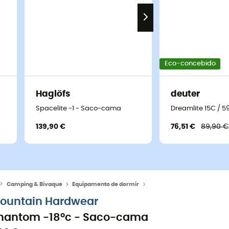
Eco-concebido
Haglöfs
deuter
Spacelite -1 - Saco-cama
Dreamlite 15C / 
139,90 €
76,51 €
89,90 €
Camping & Bivaque
Equipamento de dormir
Sacos-cama
ountain Hardwear
hantom -18°c - Saco-cama