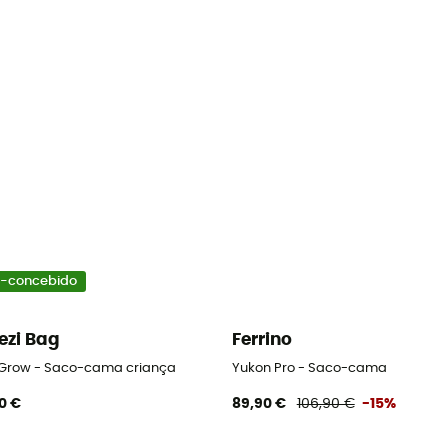
-concebido
ezi Bag
Ferrino
 Grow - Saco-cama criança
Yukon Pro - Saco-cama
0 €
89,90 €
106,90 €
-15%