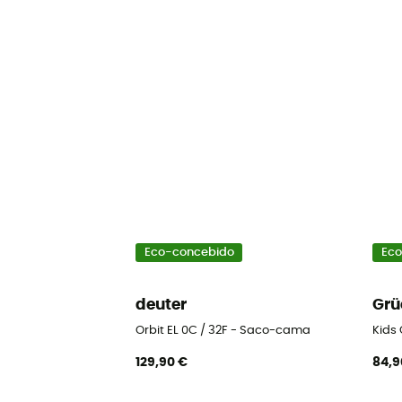
Eco-concebido
Eco
deuter
Grü
Orbit EL 0C / 32F - Saco-cama
Kids
129,90 €
84,9