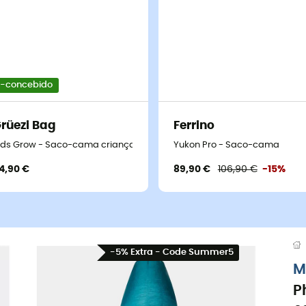
-concebido
rüezi Bag
Ferrino
ids Grow - Saco-cama criança
Yukon Pro - Saco-cama
4,90 €
89,90 €
106,90 €
-15%
-5% Extra - Code Summer5
M
P