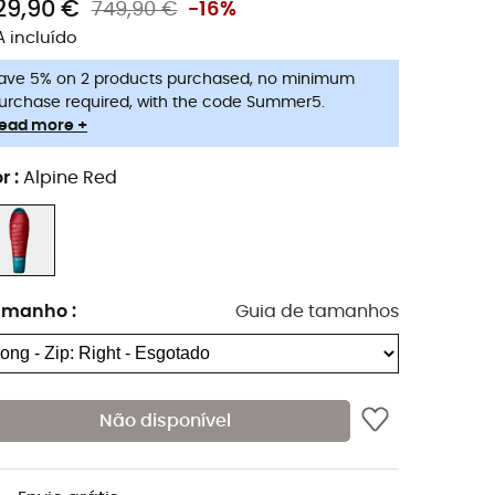
29,90 €
749,90 €
-16%
A incluído
ave 5% on 2 products purchased, no minimum
urchase required, with the code Summer5.
ead more +
r
:
Alpine Red
amanho
:
Guia de tamanhos
Não disponível