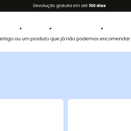
s de verão 🔥 -5% EXTRA a partir de 2 produtos* com o códig
Devolução gratuita em até
100 dias
Este produto já não está disponível
antigo ou um produto que já não podemos encomendar a