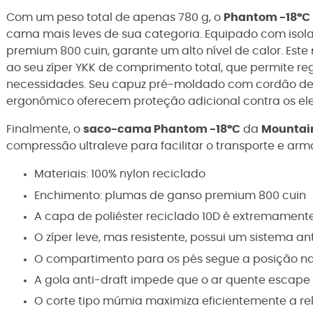
Com um peso total de apenas 780 g, o
Phantom -18°C
cama mais leves de sua categoria. Equipado com iso
premium 800 cuin, garante um alto nível de calor.
Este
ao seu zíper YKK de comprimento total, que permite r
necessidades. Seu capuz pré-moldado com cordão de aj
ergonômico oferecem proteção adicional contra os el
Finalmente, o
saco-cama Phantom -18°C
da
Mountai
compressão ultraleve para facilitar o transporte e a
Materiais: 100% nylon reciclado
Enchimento: plumas de ganso premium 800 cuin
A capa de poliéster reciclado 10D é extremament
O zíper leve, mas resistente, possui um sistema an
O compartimento para os pés segue a posição nat
A gola anti-draft impede que o ar quente escap
O corte tipo múmia maximiza eficientemente a r