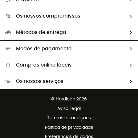
Devoluções e reembolsos
Sobre Hardloop
Guia de tamanhos
Os nossos compromissos
HardGuides
Perguntas frequentes
A nossa pegada
Os nossos embaixadores
Métodos de entrega
Trocas & Devoluções
Segunda mão
Seleção eco-responsável
Modos de pagamento
Compras online fáceis
Portes grátis a partir de 100 €
Os nossos serviços
Devoluções gratuitas em 100 dias
Vendas para grupos e clubes
Apoio ao cliente gratuito
© Hardloop 2026
Programa de afiliados
Aviso Legal
Termos e condições
Politica de privacidade
Preferências de dados