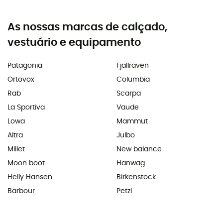
As nossas marcas de calçado,
vestuário e equipamento
Patagonia
Fjällräven
Ortovox
Columbia
Rab
Scarpa
La Sportiva
Vaude
Lowa
Mammut
Altra
Julbo
Millet
New balance
Moon boot
Hanwag
Helly Hansen
Birkenstock
Barbour
Petzl