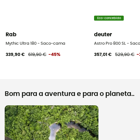
Eco-concebido
Rab
deuter
Mythic Ultra 180 - Saco-cama
Astro Pro 800 SL - Sa
339,90 €
619,90 €
-45%
357,01 €
529,90 €
-
Bom para a aventura e para o planeta..