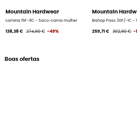
Material exterior
20D Recycled Nylon
Mountain Hardwear
Mountain Hardw
Lamina 15F-9C - Saco-cama mulher
Bishop Pass 30F/-1C 
Volume comprimido
138,38 €
274,90 €
-49%
259,71 €
302,90 €
-
Short : 7,6 L - Regular : 8,1 L - Long : 8,9 L
Peso do acolchoamento
730 g
Boas ofertas
Saco de arrumação
Incluído
Dimensão máxima do utilizador
218 cm