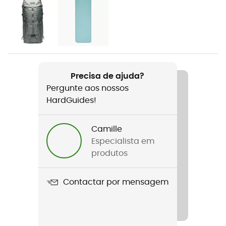
Género
Homem / Mulher
Peso
1090 g
Precisa de ajuda?
Pergunte aos nossos
Nome do produto
HardGuides!
Lamina Eco AF -9°c
Tecnologias utilizadas
Camille
Thermal Q.
Especialista em
produtos
Impermeabilidade
Water-repellent
Contactar por mensagem
Materiais
Recycled 20D ripstop nylon