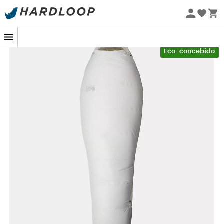
Promoções de verão 🔥 -5% EXTRA a partir de 2 produtos*
com o código Summer5
-5% Extra - Code Summer5
Eco-concebido