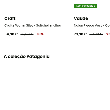
[main] 100 % recycled polyester
Eco-concebido
Propriedades
Craft
Vaude
Insulating
Craft3 Warm Gilet - Softshell mulher
Najun Fleece Vest - Co
Nível de calor
64,90 €
79,90 €
-18%
70,90 €
89,90 €
-2
Heavyweight
A coleção Patagonia