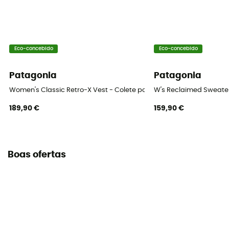
Eco-concebido
Eco-concebido
Patagonia
Patagonia
Women's Classic Retro-X Vest - Colete polar mulher
W's Reclaimed Sweater
189,90 €
159,90 €
Boas ofertas