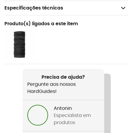
Especificações técnicas
Recomendado para
Produto(s) ligados a este item
Caminhada / O dia a dia
Género
Mulher
Peso
301 g
Precisa de ajuda?
Pergunte aos nossos
Nome do produto
HardGuides!
W's Better Sweater Vest
Características
Antonin
Hip lenght - Inside pockets
Especialista em
produtos
Corte