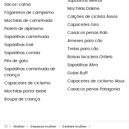
Sapatilhas Meindl
Sacos-cama
Mochilas Dakine
Fogareiros de campismo
Calções de ciclista Assos
Mochilas de caminhada
Capacetes Giro
Piolets de alpinismo
Casacos penas Rab
Sapatilhas caminhada
Arneses para cão
Sapatilhas trail
Trelas para cão
Sapatilhas corrida
Bolsas bicicleta Ortlieb
Pés de gato
Sapatilhas Altra
Sapatilhas caminhada de
Golas Buff
criança
Capacetes de ciclismo Abus
Capacetes de ciclismo
Casacos penas Patagonia
Mochilas porta-bebé
Roupa de criança
Mulher
Casacos mulher
Coletes mulher
Coletes polar & Softshe