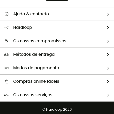
Ajuda & contacto
Seguir a minha encomenda
Hardloop
Devoluções e reembolsos
Sobre Hardloop
Guia de tamanhos
Os nossos compromissos
HardGuides
Perguntas frequentes
A nossa pegada
Os nossos embaixadores
Métodos de entrega
Trocas & Devoluções
Segunda mão
Seleção eco-responsável
Modos de pagamento
Compras online fáceis
Portes grátis a partir de 100 €
Os nossos serviços
Devoluções gratuitas em 100 dias
Vendas para grupos e clubes
Apoio ao cliente gratuito
© Hardloop 2026
Programa de afiliados