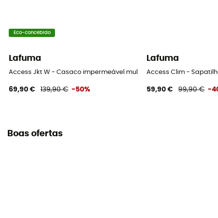
Eco-concebido
Lafuma
Lafuma
Access Jkt W - Casaco impermeável mulher
Access Clim - Sapati
69,90 €
139,90 €
-50%
59,90 €
99,90 €
-4
Boas ofertas