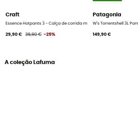
MVTR (nível de respirabilidade)
Craft
Patagonia
5 000 gr /m2 / 24 h
Essence Hotpants 3 - Calça de corrida mulher
W's Torrentshell 3L Pa
Polainas para neve
29,90 €
39,90 €
-25%
149,90 €
Sim
A coleção Lafuma