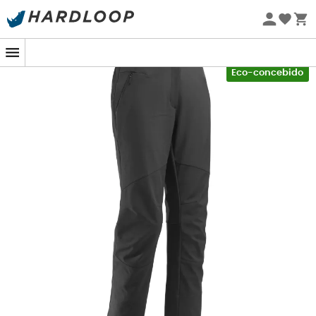
Promoções de verão 🔥 -5% EXTRA a partir de 2 produtos*
com o código Summer5
-5% Extra - Code Summer5
Eco-concebido
A
Ld Track Softshell Pant W
concebida pela
Lafuma
é
uma
calça de softshell
para
mulher
, ideal para
acompanhá-la em todas as suas aventuras de inverno,
mantendo-a confortavelmente aquecida e seca em
qualquer clima. De fato, graças ao seu tecido exterior
impermeável
e
respirável
(3K / 3K), bem como ao seu
tratamento repelente
duradouro, a
Ld Track Softshell
Pant W
irá protegê-la eficazmente das intempéries,