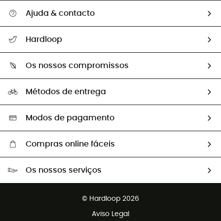
Ajuda & contacto
Seguir a minha encomenda
Hardloop
Devoluções e reembolsos
Sobre Hardloop
Guia de tamanhos
Os nossos compromissos
HardGuides
Perguntas frequentes
A nossa pegada
Os nossos embaixadores
Métodos de entrega
Trocas & Devoluções
Segunda mão
Seleção eco-responsável
Modos de pagamento
Compras online fáceis
Portes grátis a partir de 100 €
Os nossos serviços
Devoluções gratuitas em 100 dias
Vendas para grupos e clubes
Apoio ao cliente gratuito
© Hardloop 2026
Programa de afiliados
Aviso Legal