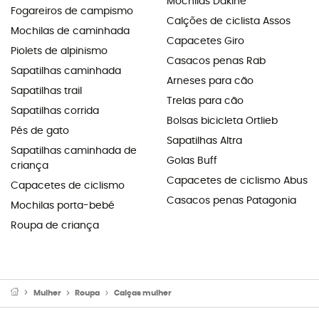
Mochilas Dakine
Fogareiros de campismo
Calções de ciclista Assos
Mochilas de caminhada
Capacetes Giro
Piolets de alpinismo
Casacos penas Rab
Sapatilhas caminhada
Arneses para cão
Sapatilhas trail
Trelas para cão
Sapatilhas corrida
Bolsas bicicleta Ortlieb
Pés de gato
Sapatilhas Altra
Sapatilhas caminhada de
Golas Buff
criança
Capacetes de ciclismo Abus
Capacetes de ciclismo
Casacos penas Patagonia
Mochilas porta-bebé
Roupa de criança
Mulher
Roupa
Calças mulher