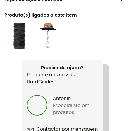
Recomendado para
Produto(s) ligados a este item
Caminhada / Trekking
Género
Mulher
Peso
484 g
Precisa de ajuda?
Pergunte aos nossos
Nome do produto
HardGuides!
Ld Track Softshell Pant W
Tecnologias utilizadas
Antonin
Windactive®
Especialista em
produtos
Impermeabilidade
Sim / Water-repellent
Contactar por mensagem