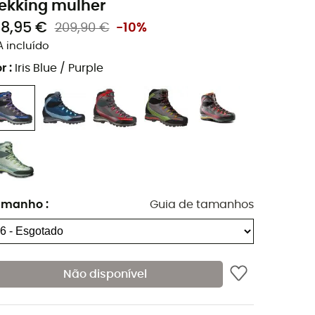
rekking mulher
88,95 €
209,90 €
-10%
A incluído
r
:
Iris Blue / Purple
amanho
:
Guia de tamanhos
Não disponível