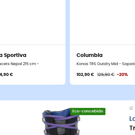
a Sportiva
Columbia
acets Nepal 215 cm -
Konos TRS Outdry Mid - Sapa
4,90 €
102,90 €
129,90 €
-20%
Eco-concebido
L
T