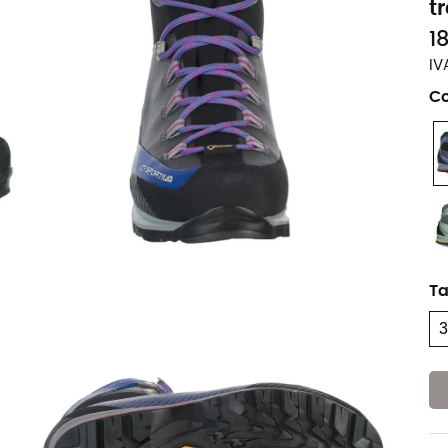
t
1
IV
Co
T