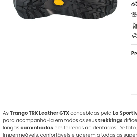
Pr
As
Trango TRK Leather GTX
concebidas pela
La Sporti
para acompanhá-la em
todos os seus
trekkings
difíc
longas
caminhadas
em terrenos acidentados
. De fato
impermeáveis, confortáveis e aderem a todas as superf