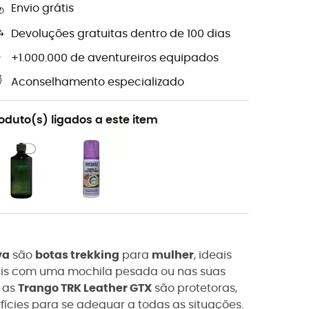
Envio grátis
Devoluções gratuitas dentro de 100 dias
+1.000.000 de aventureiros equipados
Aconselhamento especializado
oduto(s) ligados a este item
va
são
botas trekking
para
mulher
, ideais
eis com uma mochila pesada ou nas suas
, as
Trango TRK Leather GTX
são p
rotetoras,
ícies para se adequar a todas as situações.