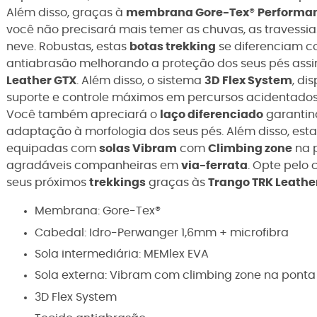
Além disso, graças à
membrana Gore-Tex
®
Performa
v
ocê não precisará mais temer as chuvas, as travess
neve.
Robustas,
estas
botas trekking
se diferenciam c
antiabrasão
melhorando a proteção dos seus pés ass
Leather GTX
. Além disso, o sistema
3D Flex System
,
dis
suporte e controle máximos
em percursos acidentad
Você também apreciará
o
laço diferenciado
garantin
adaptação à morfologia
dos seus pés
. Além disso, est
equipadas com
solas Vibram
com
Climbing zone
na p
agradáveis companheiras em
via-ferrata
. Opte pelo 
seus próximos
trekkings
graças às
Trango TRK Leathe
Membrana: Gore-Tex®
Cabedal:
Idro-Perwanger 1,6mm + microfibra
Sola intermediária:
MEMlex EVA
Sola externa:
Vibram com climbing zone na ponta
3D Flex System