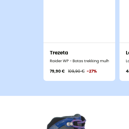
Trezeta
L
Raider WP - Botas trekking mulher
L
79,90 €
109,90 €
-27%
4