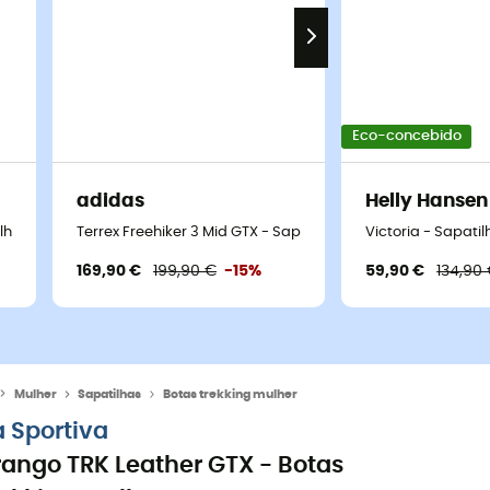
Eco-concebido
adidas
Helly Hansen
tilhas caminhada mulher
Terrex Freehiker 3 Mid GTX - Sapatilhas caminhada mulher
Victoria - Sapat
169,90 €
199,90 €
-15%
59,90 €
134,90
Mulher
Sapatilhas
Botas trekking mulher
a Sportiva
rango TRK Leather GTX - Botas