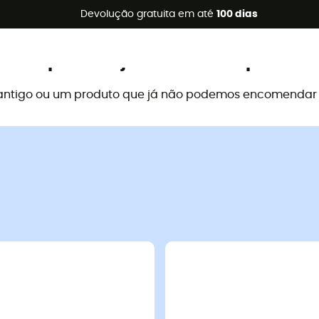
s de verão 🔥 -5% EXTRA a partir de 2 produtos* com o códig
Devolução gratuita em até
100 dias
Este produto já não está disponível
antigo ou um produto que já não podemos encomendar a