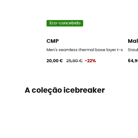
Eco-concebido
CMP
Mal
Men's seamless thermal base layer t-shirt - 
Stau
20,00 €
25,90 €
-22%
64,9
A coleção icebreaker