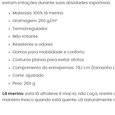
evitam irritações durante suas atividades esportivas.
Materiais: 100% lã merino
Gramagem: 260 g/m²
Termorregulador
Não irritante
Resistente a odores
Gomos para mobilidade e conforto
Costuras planas para evitar atritos
Comprimento do entrepernas: 78,1 cm (tamanho L
Corte: ajustado
Peso: 260 g
Lã merino
: esta lã ultraleve é macia, não coça, resist
mantém fresco quando está quente. Lã naturalmente re