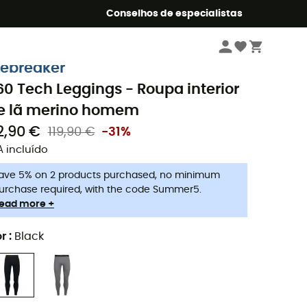
o Summer5
Conselhos de especialistas
Homem
Roupa
Roupa interior desporto homem
Roupa interior térm
cebreaker
60 Tech Leggings - Roupa interior
e lã merino homem
2,90 €
119,90 €
-31%
A incluído
ave 5% on 2 products purchased, no minimum
urchase required, with the code Summer5.
ead more +
r
:
Black