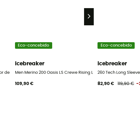
Eco-concebido
Eco-concebido
icebreaker
icebreaker
m
ior de lã merino homem
Men Merino 200 Oasis LS Crewe Rising Light - Camisola térmi
260 Tech Long Sleeve
109,90 €
82,90 €
119,90 €
-