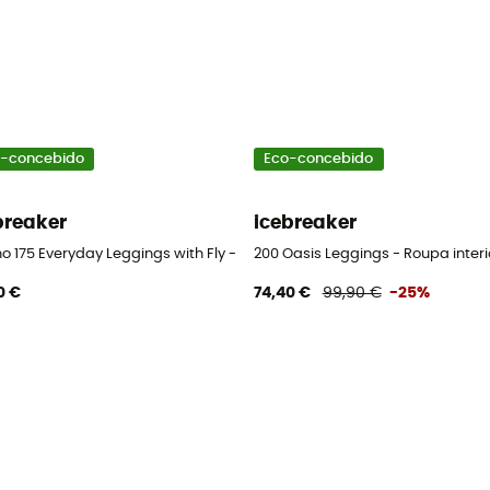
-concebido
Eco-concebido
breaker
icebreaker
 de lã merino homem
no 175 Everyday Leggings with Fly - Collant térmico de lã merino home
200 Oasis Leggings - Roupa inter
0 €
74,40 €
99,90 €
-25%