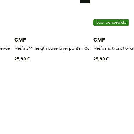
Eco-concebido
CMP
CMP
erwear jersey - Roupa interior térmica homem
Men's 3/4-length base layer pants - Calça térmica homem
Men's multifunction
25,90 €
29,90 €