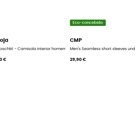
Eco-concebido
oja
CMP
Roupa interior térmica homem
bachM. - Camisola interior homem
Men's Seamless short sleeves und
0 €
29,90 €