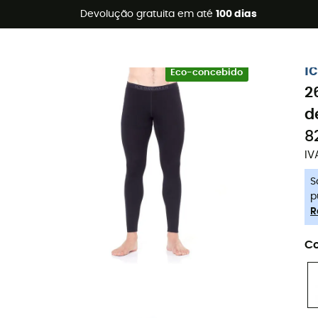
s de verão 🔥 -5% EXTRA a partir de 2 produtos* com o códig
Devolução gratuita em até
100 dias
-5% Extra - Code Summer5
i
Eco-concebido
2
d
8
IV
S
p
R
Co