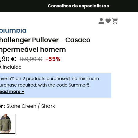
o Summer5
Conselhos de especialistas
Homem
Casacos homem
Casacos impermeável homem
olumbia
hallenger Pullover - Casaco
mpermeável homem
1,90 €
159,90 €
-55%
A incluído
ave 5% on 2 products purchased, no minimum
urchase required, with the code Summer5.
ead more +
r
:
Stone Green / Shark