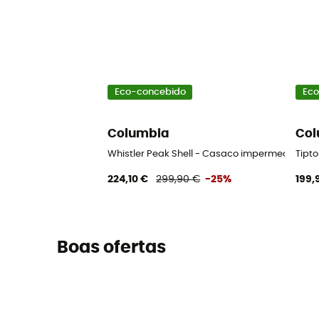
Eco-concebido
Eco
Columbia
Col
Whistler Peak Shell - Casaco impermeável 
Tipt
224,10 €
299,90 €
-25%
199,
Boas ofertas