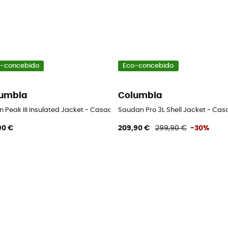
-concebido
Eco-concebido
umbia
Columbia
homem
on Peak III Insulated Jacket - Casaco impermeável homem
Saudan Pro 3L Shell Jacket - C
90 €
209,90 €
299,90 €
-30%