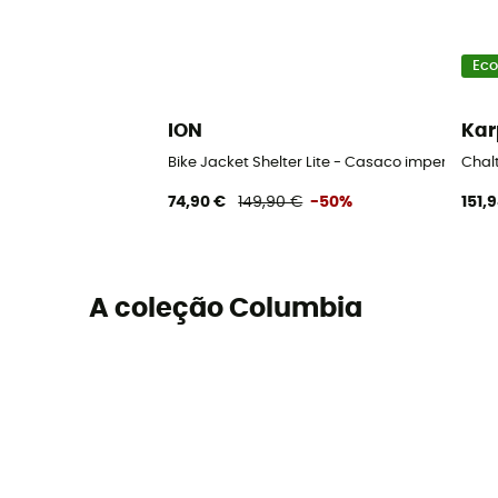
Eco
ION
Kar
Bike Jacket Shelter Lite - Casaco impermeáve
Chal
74,90 €
149,90 €
-50%
151,
A coleção Columbia