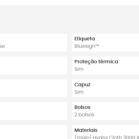
Etiqueta
se
Bluesign™
Proteção térmica
Sim
Capuz
Sim
Bolsos
2 bolsos
Materiais
[main] Hydra Cloth 3000 10