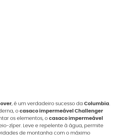
lover
, é um verdadeiro sucesso da
Columbia
.
derna, o
casaco impermeável Challenger
ntar os elementos, o
casaco impermeável
io-zíper. Leve e repelente à água, permite
atividades de montanha com o máximo