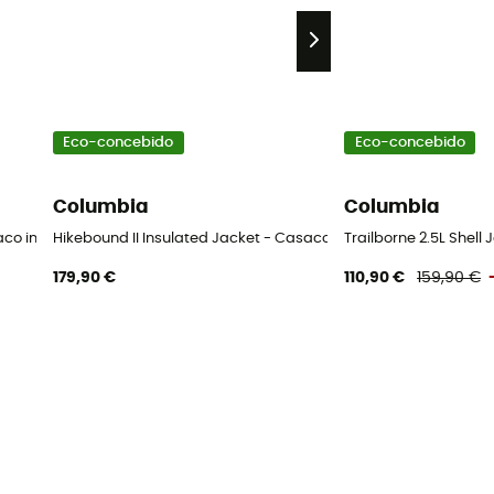
Eco-concebido
Eco-concebido
Columbia
Columbia
asaco impermeável homem
Hikebound II Insulated Jacket - Casaco impermeável homem
Trailborne 2.5L She
179,90 €
110,90 €
159,90 €