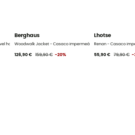
Berghaus
Lhotse
ável homem
Woodwalk Jacket - Casaco impermeável homem
Renan - Casaco im
126,90 €
159,90 €
-20%
55,90 €
79,90 €
-