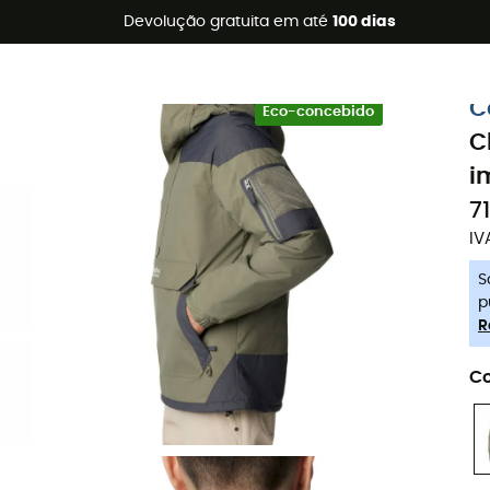
s de verão 🔥 -5% EXTRA a partir de 2 produtos* com o códig
Devolução gratuita em até
100 dias
-5% Extra - Code Summer5
C
Eco-concebido
C
i
7
IV
S
p
R
Co