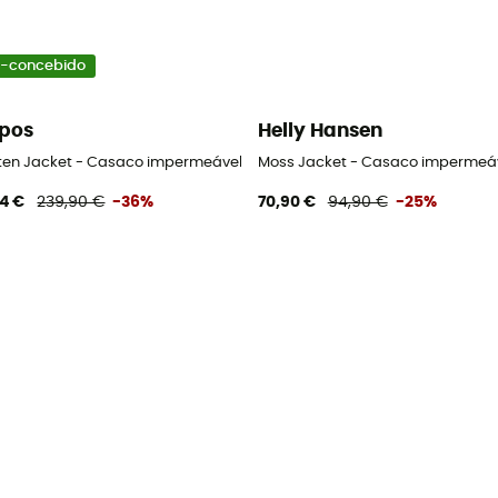
-concebido
pos
Helly Hansen
l
ten Jacket - Casaco impermeável homem
Moss Jacket - Casaco imperme
94 €
239,90 €
-36%
70,90 €
94,90 €
-25%