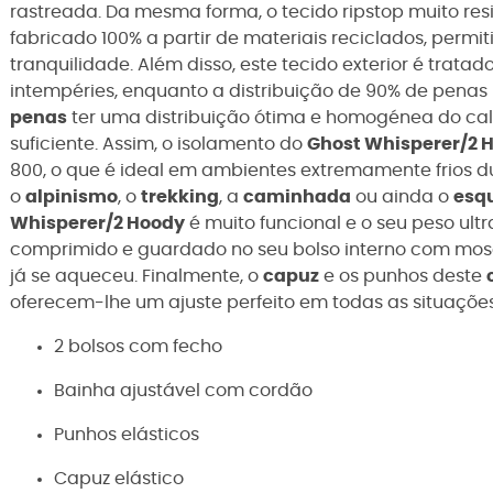
rastreada. Da mesma forma, o tecido ripstop muito res
fabricado 100% a partir de materiais reciclados, permit
tranquilidade. Além disso, este tecido exterior é trat
intempéries, enquanto a distribuição de 90% de penas
penas
ter uma distribuição ótima e homogénea do cal
suficiente. Assim, o isolamento do
Ghost Whisperer/2 
800, o que é ideal em ambientes extremamente frios d
o
alpinismo
, o
trekking
, a
caminhada
ou ainda o
esqu
Whisperer/2 Hoody
é muito funcional e o seu peso ult
comprimido e guardado no seu bolso interno com mos
já se aqueceu. Finalmente, o
capuz
e os punhos deste
oferecem-lhe um ajuste perfeito em todas as situações
2 bolsos com fecho
Bainha ajustável com cordão
Punhos elásticos
Capuz elástico