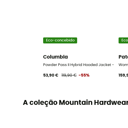
Eco-concebido
Eco
Columbia
Pat
Powder Pass II Hybrid Hooded Jacket - Casa
Wome
53,90 €
119,90 €
-55%
159,
A coleção Mountain Hardwea