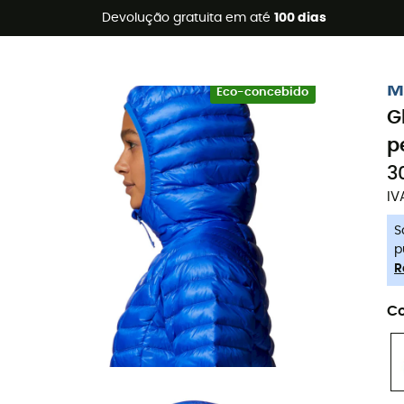
s de verão 🔥 -5% EXTRA a partir de 2 produtos* com o códig
Devolução gratuita em até
100 dias
-5% Extra - Code Summer5
M
Eco-concebido
G
p
3
IV
S
p
R
Co