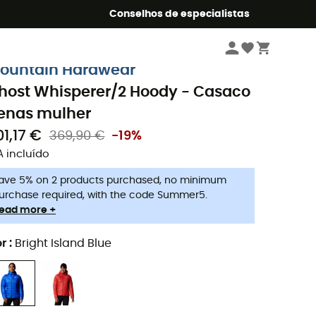
o Summer5
Conselhos de especialistas
Mulher
Casacos mulher
Casacos penas mulher
ountain Hardwear
host Whisperer/2 Hoody - Casaco
enas mulher
01,17 €
369,90 €
-19%
A incluído
ave 5% on 2 products purchased, no minimum
urchase required, with the code Summer5.
ead more +
r
:
Bright Island Blue