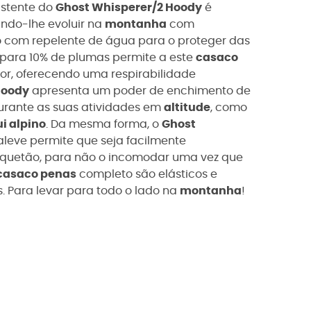
istente do
Ghost Whisperer/2 Hoody
é
indo-lhe evoluir na
montanha
com
ado com repelente de água para o proteger das
 para 10% de plumas permite a este
casaco
or, oferecendo uma respirabilidade
Hoody
apresenta um poder de enchimento de
urante as suas atividades em
altitude
, como
i alpino
. Da mesma forma, o
Ghost
raleve permite que seja facilmente
quetão, para não o incomodar uma vez que
casaco penas
completo são elásticos e
. Para levar para todo o lado na
montanha
!