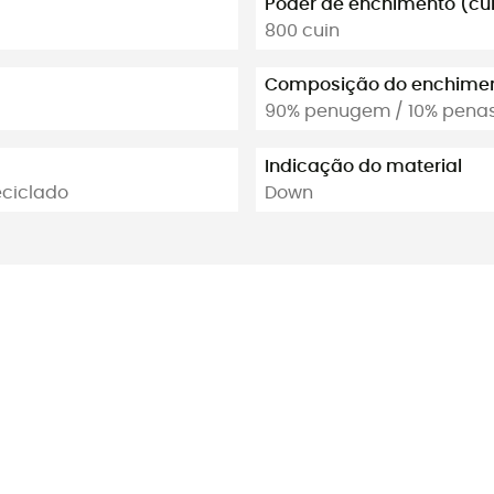
Poder de enchimento (cu
800 cuin
Composição do enchime
90% penugem / 10% pena
Indicação do material
eciclado
Down