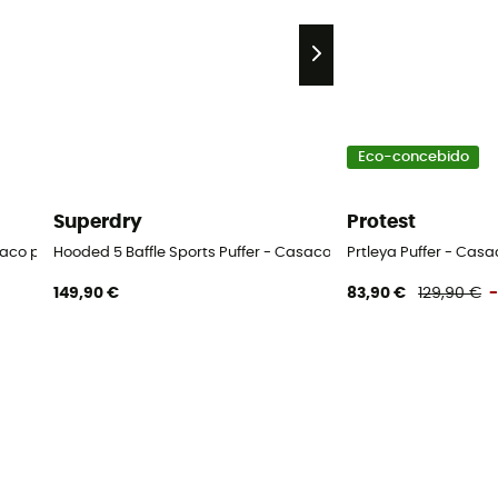
Eco-concebido
Superdry
Protest
asaco penas mulher
Hooded 5 Baffle Sports Puffer - Casaco penas mulher
Prtleya Puffer - Cas
149,90 €
83,90 €
129,90 €