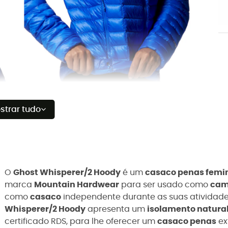
strar tudo
O
Ghost Whisperer/2 Hoody
é um
casaco penas femi
marca
Mountain Hardwear
para ser usado como
cam
como
casaco
independente durante as suas atividad
Whisperer/2 Hoody
apresenta um
isolamento natura
certificado RDS, para lhe oferecer um
casaco penas
ex