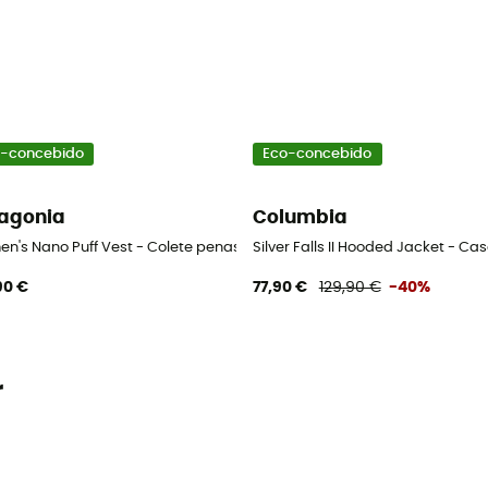
-concebido
Eco-concebido
agonia
Columbia
co penas mulher
n's Nano Puff Vest - Colete penas mulher
Silver Falls II Hooded Jacket - C
90 €
77,90 €
129,90 €
-40%
r