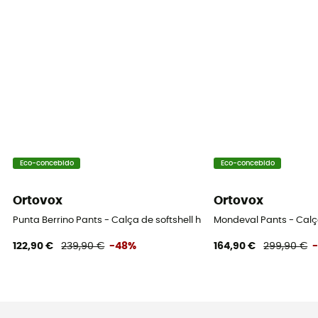
Eco-concebido
Eco-concebido
Ortovox
Ortovox
Punta Berrino Pants - Calça de softshell homem
Mondeval Pants - Calç
122,90 €
239,90 €
-48%
164,90 €
299,90 €