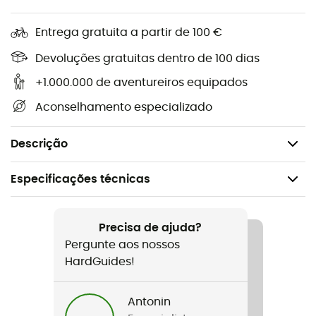
Pré-moldada para a anatomia masculina
Entrega gratuita a partir de 100 €
Elástica e sem costuras
Devoluções gratuitas dentro de 100 dias
Suave e perfeita para peles sensíveis (certificada
Oeko-Tex® 100)
+1.000.000 de aventureiros equipados
Aconselhamento especializado
Uso multifuncional
; viver mais (aventuras), consumir
menos! Os produtos Multiuse são multifuncionais e
adaptados para diversas atividades.
Descrição
Especificações técnicas
Recomendado para
BTT / Ciclismo
Precisa de ajuda?
Pergunte aos nossos
Género
HardGuides!
Homem
Antonin
Peso