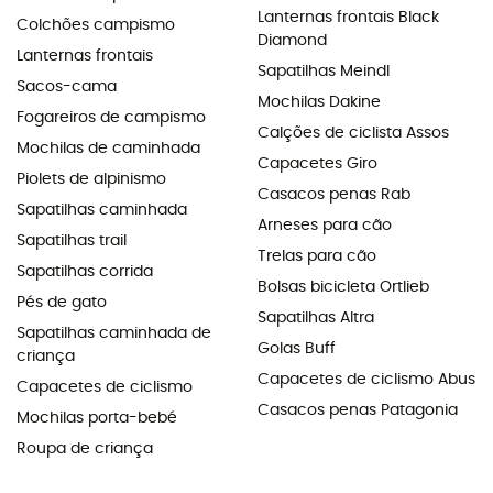
Lanternas frontais Black
Colchões campismo
Diamond
Lanternas frontais
Sapatilhas Meindl
Sacos-cama
Mochilas Dakine
Fogareiros de campismo
Calções de ciclista Assos
Mochilas de caminhada
Capacetes Giro
Piolets de alpinismo
Casacos penas Rab
Sapatilhas caminhada
Arneses para cão
Sapatilhas trail
Trelas para cão
Sapatilhas corrida
Bolsas bicicleta Ortlieb
Pés de gato
Sapatilhas Altra
Sapatilhas caminhada de
Golas Buff
criança
Capacetes de ciclismo Abus
Capacetes de ciclismo
Casacos penas Patagonia
Mochilas porta-bebé
Roupa de criança