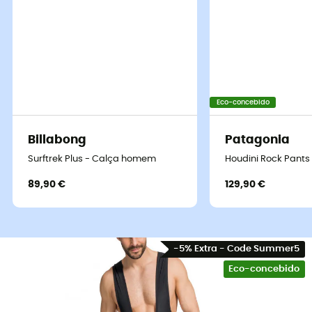
Eco-concebido
Billabong
Patagonia
Surftrek Plus - Calça homem
Houdini Rock Pants
89,90 €
129,90 €
-5% Extra - Code Summer5
Eco-concebido
O
Men's Active Warm Tights
é uma
calça homem
desenvolvida pela marca
Vaude
, ideal para continuar