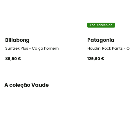
Elementos refletivos
Sim
Propriedades
Eco-concebido
Breathable / Windbreaker / Quick dry
Billabong
Patagonia
Comprimento
Surftrek Plus - Calça homem
Houdini Rock Pants - 
Comprido
89,90 €
129,90 €
Forro em camurça
Advanced Cycling Green Chamois
A coleção Vaude
Duração das saídas
Entre 2 h e 4 h
Alças
Sim