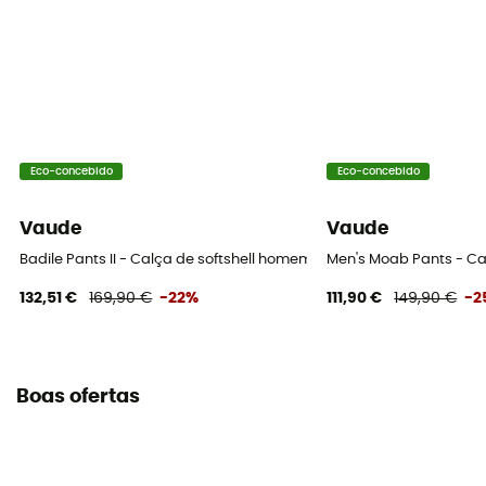
Eco-concebido
Eco-concebido
Vaude
Vaude
Badile Pants II - Calça de softshell homem
Men's Moab Pants - C
132,51 €
169,90 €
-22%
111,90 €
149,90 €
-2
Boas ofertas