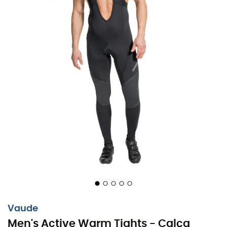
praticando seu esporte favorito na meia-estação,
quando as temperaturas diminuem, mas não a sua
motivação. O
Men's Active Warm Tights
oferece um
material elástico aquecido em quatro direções, um
corte ajustado e um interior em fleece quente e
agradável contra a pele. O diferencial: o
Men's Active
Warm Tights
é fabricado de forma ecológica,
cuidando de você e do seu campo de jogo!
Materiais: 94% poliamida - 6% elastano
Complemento - Exterior: 100% poliéster (reciclado)
Membrana: 100% poliuretano
Interior: 100% poliéster (reciclado)
Inserções de malha: 80% poliamida - 20% elastano
Elasticidade em quatro direções
Corte ergonômico
Vaude
Joelhos pré-moldados
Men's Active Warm Tights - Calça