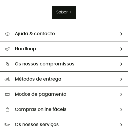
Saber +
Ajuda & contacto
Seguir a minha encomenda
Hardloop
Devoluções e reembolsos
Sobre Hardloop
Guia de tamanhos
Os nossos compromissos
HardGuides
Perguntas frequentes
A nossa pegada
Os nossos embaixadores
Métodos de entrega
Trocas & Devoluções
Segunda mão
Seleção eco-responsável
Modos de pagamento
Compras online fáceis
Portes grátis a partir de 100 €
Os nossos serviços