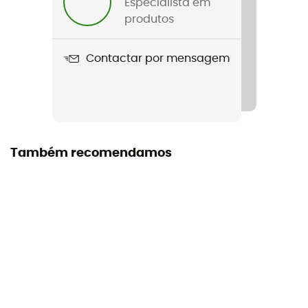
Especialista em
328 g
produtos
Nome do produto
Contactar por mensagem
Men's Active Warm Tights
Impermeabilidade
Water-repellent
Etiqueta
Também recomendamos
Bluesign™ / Fair Wear Foundation / Reciclado / Green
Shape / Grüner Knopf / PFC-Free
Estação
Autumn / Winter
Materiais
[main] 89 % polyester recyclé - 11 % élasthanne