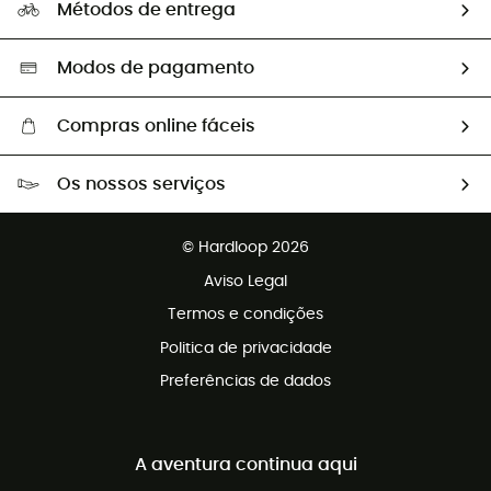
Os nossos embaixadores
Métodos de entrega
Trocas & Devoluções
Segunda mão
Seleção eco-responsável
Modos de pagamento
Compras online fáceis
Portes grátis a partir de 100 €
Os nossos serviços
Devoluções gratuitas em 100 dias
Vendas para grupos e clubes
Apoio ao cliente gratuito
© Hardloop 2026
Programa de afiliados
Aviso Legal
Termos e condições
Politica de privacidade
Preferências de dados
A aventura continua aqui