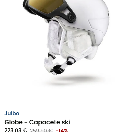
Julbo
Globe - Capacete ski
223,03 €
259,90 €
-14%