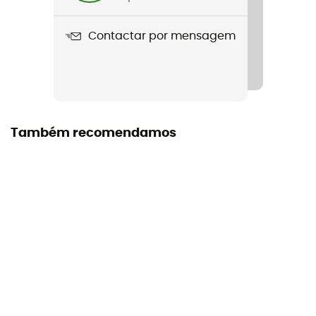
Características
Contactar por mensagem
Integrated visor
Carcaça interior
E.P.S
Carcaça exterior
Também recomendamos
In Mold
Lentes
Reactiv
Tipo de lente
Fotocromático
Equipamento de proteção individual
PPE - Category 2