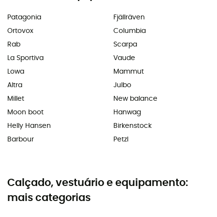
Patagonia
Fjällräven
Ortovox
Columbia
Rab
Scarpa
La Sportiva
Vaude
Lowa
Mammut
Altra
Julbo
Millet
New balance
Moon boot
Hanwag
Helly Hansen
Birkenstock
Barbour
Petzl
Calçado, vestuário e equipamento:
mais categorias