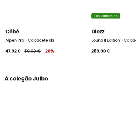
Eco-concebido
Cébé
Diezz
Alpen Pro - Capacete ski
Louna II Edition - Capa
47,92 €
59,90 €
-20%
289,90 €
A coleção Julbo