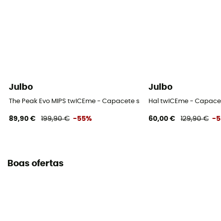
Julbo
Julbo
The Peak Evo MIPS twICEme - Capacete ski
Hal twICEme - Capacet
89,90 €
199,90 €
-55%
60,00 €
129,90 €
-
Boas ofertas