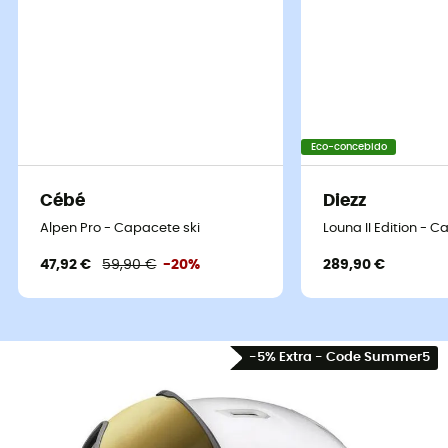
Eco-concebido
Cébé
Diezz
Alpen Pro - Capacete ski
Louna II Edition - C
47,92 €
59,90 €
-20%
289,90 €
-5% Extra - Code Summer5