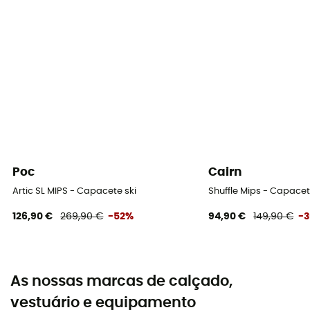
Poc
Cairn
Artic SL MIPS - Capacete ski
Shuffle Mips - Capacet
126,90 €
269,90 €
-52%
94,90 €
149,90 €
-
As nossas marcas de calçado,
vestuário e equipamento