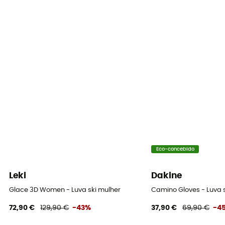
Eco-concebido
Leki
Dakine
Glace 3D Women - Luva ski mulher
Camino Gloves - Luva 
72,90 €
129,90 €
-43%
37,90 €
69,90 €
-4