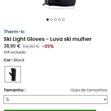
Therm-Ic
Ski Light Gloves - Luva ski mulher
38,90 €
59,90 €
-35%
IVA incluído
Cor
:
Black
As
Luva Ski Light
são
luvas de esqui
para
mulher
desenvolvidas pela marca
Therm-Ic
para mantê-la
aquecida nas
pistas de esqui
em qualquer
Tamanho
:
Guia de tamanhos
temperatura. Estas
luvas de esqui
finas são respiráveis
e oferecem uma
isolação térmica
perfeitamente
adaptada ao
esqui alpino
e
esqui de caminhada
. De
fato, as
Luva Ski Light
possuem uma isola
ção sintética