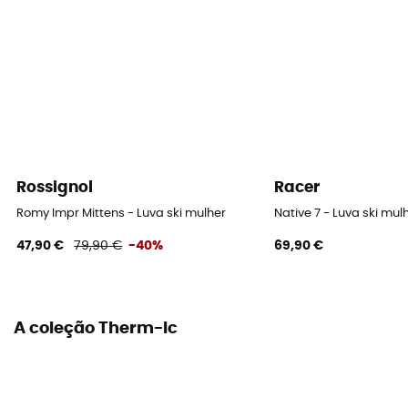
Ajustada
Sistema de fecho
Zip
Proteção térmica
Sim
Isolamento
Rossignol
Racer
Isolamento sintético
Romy Impr Mittens - Luva ski mulher
Native 7 - Luva ski mul
47,90 €
79,90 €
-40%
69,90 €
Materiais
[Main] Goat Leather
Palma
A coleção Therm-Ic
Leather
Luvas interiores
Não