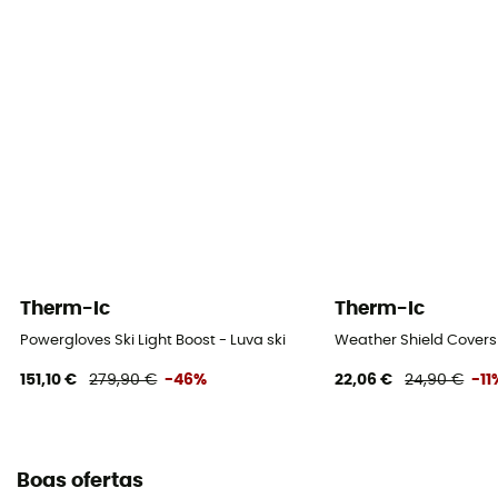
Compatível com ecrã tátil
Não
Therm-Ic
Therm-Ic
Powergloves Ski Light Boost - Luva ski
Weather Shield Covers
151,10 €
279,90 €
-46%
22,06 €
24,90 €
-11
Boas ofertas