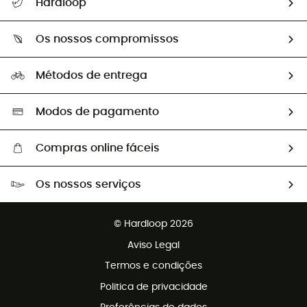
Hardloop
Devoluções e reembolsos
Sobre Hardloop
Guia de tamanhos
Os nossos compromissos
HardGuides
Perguntas frequentes
A nossa pegada
Os nossos embaixadores
Métodos de entrega
Trocas & Devoluções
Segunda mão
Seleção eco-responsável
Modos de pagamento
Compras online fáceis
Portes grátis a partir de 100 €
Os nossos serviços
Devoluções gratuitas em 100 dias
Vendas para grupos e clubes
Apoio ao cliente gratuito
© Hardloop 2026
Programa de afiliados
Aviso Legal
Termos e condições
Politica de privacidade