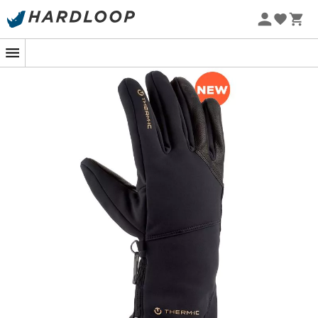
Promoções de verão 🔥 -5% EXTRA a partir de 2 produtos*
com o código Summer5