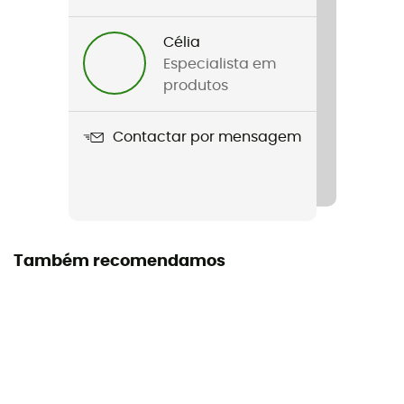
Mulher
Célia
Nome do produto
Especialista em
Ski Light Gloves
produtos
Correia
Contactar por mensagem
Não
Tecnologias utilizadas
Thinsulate®
Impermeabilidade
Também recomendamos
Water-repellent
Corta-vento
Sim
Corte