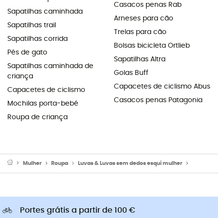
Casacos penas Rab
Sapatilhas caminhada
Arneses para cão
Sapatilhas trail
Trelas para cão
Sapatilhas corrida
Bolsas bicicleta Ortlieb
Pés de gato
Sapatilhas Altra
Sapatilhas caminhada de
Golas Buff
criança
Capacetes de ciclismo Abus
Capacetes de ciclismo
Casacos penas Patagonia
Mochilas porta-bebé
Roupa de criança
Mulher
Roupa
Luvas & Luvas sem dedos esqui mulher
Luvas ski
Portes grátis a partir de 100 €