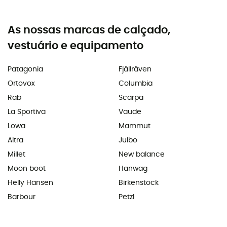
As nossas marcas de calçado,
vestuário e equipamento
Patagonia
Fjällräven
Ortovox
Columbia
Rab
Scarpa
La Sportiva
Vaude
Lowa
Mammut
Altra
Julbo
Millet
New balance
Moon boot
Hanwag
Helly Hansen
Birkenstock
Barbour
Petzl