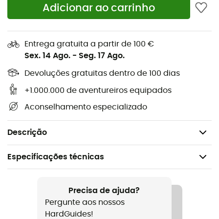
Adicionar ao carrinho
Thinsulate™
que elimina eficazmente o suor e mantém
você aquecida mesmo no frio mais intenso. Da mesma
forma, a proteção
W
indBlocker
das
Luva Ski Light
as
Entrega gratuita a partir de 100 €
torna
corta-vento
. Finalmente, elas possuem uma
Sex. 14 Ago.
-
Seg. 17 Ago.
palma em couro de cabra que proporciona uma boa
aderência aos
bastões de esqui
e um estilo elegante
Devoluções gratuitas dentro de 100 dias
tanto na estação quanto nas pistas.
+1.000.000 de aventureiros equipados
W
: Proteção eficaz contra o vento
Aconselhamento especializado
Isolação sintética
Fecho éclair para um ajuste fácil
Descrição
Especificações técnicas
Recomendado para
Ski alpino / Ski de montanha / Ski / Snowboard
Precisa de ajuda?
Pergunte aos nossos
Género
HardGuides!