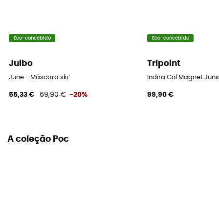
Não
Eco-concebido
Eco-concebido
Julbo
Tripoint
June - Máscara ski
Indira Col Magnet Juni
55,33 €
69,90 €
-20%
99,90 €
A coleção Poc