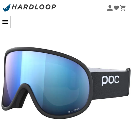
Promoções de verão 🔥 -5% EXTRA a partir de 2 produtos*
com o código Summer5