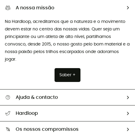
A nossa missão
Na Hardloop, acreditamos que a natureza e o movimento
devem estar no centro das nossas vidas. Quer seja um
principiante ou um atleta de alto nível, partilhamos
convosco, desde 2015, o nosso gosto pelo bom material e a
nossa paixão pelos trilhos escarpados onde adoramos
jogar.
Saber +
Ajuda & contacto
Seguir a minha encomenda
Hardloop
Devoluções e reembolsos
Sobre Hardloop
Guia de tamanhos
Os nossos compromissos
HardGuides