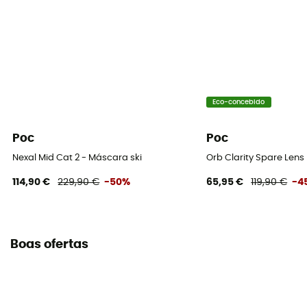
Eco-concebido
Poc
Poc
Nexal Mid Cat 2 - Máscara ski
Orb Clarity Spare Lens 
114,90 €
229,90 €
-50%
65,95 €
119,90 €
-4
Boas ofertas