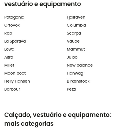
vestuário e equipamento
Patagonia
Fjällräven
Ortovox
Columbia
Rab
Scarpa
La Sportiva
Vaude
Lowa
Mammut
Altra
Julbo
Millet
New balance
Moon boot
Hanwag
Helly Hansen
Birkenstock
Barbour
Petzl
Calçado, vestuário e equipamento:
mais categorias