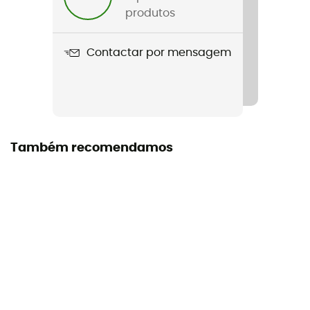
Retina
produtos
Ecrã
Contactar por mensagem
Lente dupla
Armação
Tórico
Sobre os óculos (OTG)
Também recomendamos
Não
Tamanho do rosto
Medium face
Espessura da espuma
Triple
Ecrã intercambiável