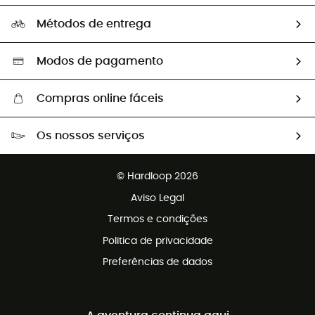
Perguntas frequentes
A nossa pegada
Os nossos embaixadores
Métodos de entrega
Trocas & Devoluções
Segunda mão
Seleção eco-responsável
Modos de pagamento
Compras online fáceis
Portes grátis a partir de 100 €
Os nossos serviços
Devoluções gratuitas em 100 dias
Vendas para grupos e clubes
Apoio ao cliente gratuito
© Hardloop 2026
Programa de afiliados
Aviso Legal
Termos e condições
Politica de privacidade
Preferências de dados