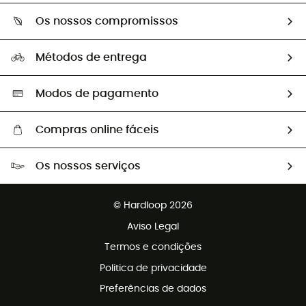
Sobre Hardloop
Guia de tamanhos
Os nossos compromissos
HardGuides
Perguntas frequentes
A nossa pegada
Os nossos embaixadores
Métodos de entrega
Trocas & Devoluções
Segunda mão
Seleção eco-responsável
Modos de pagamento
Compras online fáceis
Portes grátis a partir de 100 €
Os nossos serviços
Devoluções gratuitas em 100 dias
Vendas para grupos e clubes
Apoio ao cliente gratuito
© Hardloop 2026
Programa de afiliados
Aviso Legal
Termos e condições
Politica de privacidade
Preferências de dados