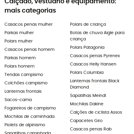
Calçado, vestuário e equipamento:
mais categorias
Casacos penas mulher
Polars de criança
Parkas mulher
Botas de chuva Aigle para
criança
Polars mulher
Polars Patagonia
Casacos penas homem
Casacos penas Pyrenex
Parkas homem
Casacos Helly Hansen
Polars homem
Polars Columbia
Tendas campismo
Lanternas frontais Black
Colchões campismo
Diamond
Lanternas frontais
Sapatilhas Meindl
Sacos-cama
Mochilas Dakine
Fogareiros de campismo
Calções de ciclista Assos
Mochilas de caminhada
Capacetes Giro
Piolets de alpinismo
Casacos penas Rab
Sapatilhas caminhada