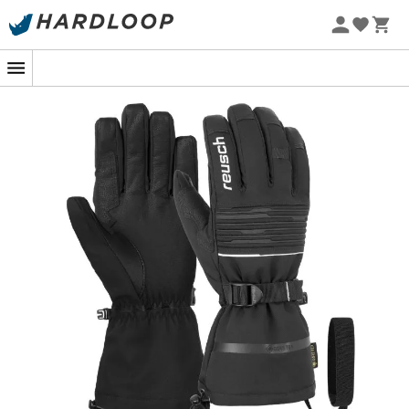
Promoções de verão 🔥 -5% EXTRA a partir de 2 produtos*
com o código Summer5