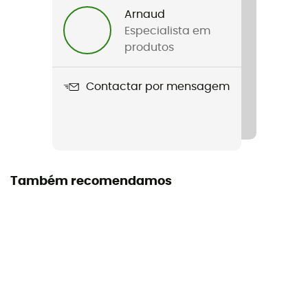
Arnaud
Nome do produto
Especialista em
Isidro GTX
produtos
Membrana
Contactar por mensagem
Gore-Tex®
Correia
Sim
Impermeabilidade
Também recomendamos
Sim
Corta-vento
Sim
Forro
Têxtil