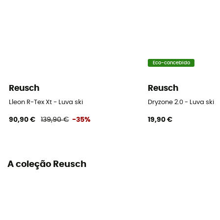
Sistema de fecho
Cordon
Proteção térmica
Sim
Eco-concebido
Isolamento
Reusch
Reusch
Hybrid
Lleon R-Tex Xt - Luva ski
Dryzone 2.0 - Luva ski
90,90 €
139,90 €
-35%
19,90 €
Materiais
[Main] 80% Polyester, 18% Leather, 2% Polyurethane
Palma
A coleção Reusch
Leather
Luvas interiores
Não