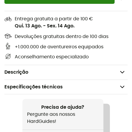
Materiais: 80% poliéster - 18% couro - 2%
poliuretano
Entrega gratuita a partir de 100 €
Qui. 13 Ago.
-
Sex. 14 Ago.
Membrana Gore-Tex
Isolamento R-Loft™
Devoluções gratuitas dentro de 100 dias
Couro DD pele de cabra
+1.000.000 de aventureiros equipados
Softshell 4 direções
Aconselhamento especializado
Forro SoftPlush
Leash elástico ao redor do pulso
Descrição
Especificações técnicas
Recomendado para
Ski alpino / Ski / Ski freeride
Precisa de ajuda?
Pergunte aos nossos
Género
HardGuides!
Homem