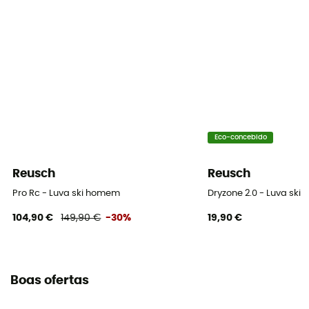
Compatível com ecrã tátil
Não
Eco-concebido
Reusch
Reusch
Pro Rc - Luva ski homem
Dryzone 2.0 - Luva ski
104,90 €
149,90 €
-30%
19,90 €
Boas ofertas