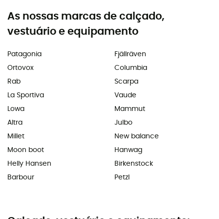
As nossas marcas de calçado,
vestuário e equipamento
Patagonia
Fjällräven
Ortovox
Columbia
Rab
Scarpa
La Sportiva
Vaude
Lowa
Mammut
Altra
Julbo
Millet
New balance
Moon boot
Hanwag
Helly Hansen
Birkenstock
Barbour
Petzl