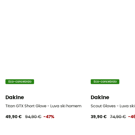
Eco-concebido
Eco-concebido
Dakine
Dakine
Titan GTX Short Glove - Luva ski homem
Scout Gloves - Luva ski
49,90 €
94,90 €
-47%
39,90 €
74,90 €
-4