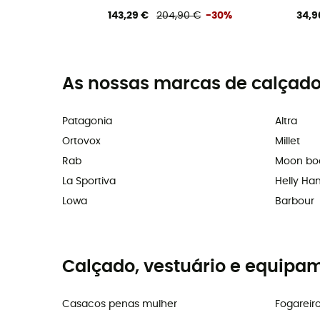
143,29 €
204,90 €
-30%
34,9
As nossas marcas de calçado
Patagonia
Altra
Ortovox
Millet
Rab
Moon bo
La Sportiva
Helly Ha
Lowa
Barbour
Calçado, vestuário e equipa
Casacos penas mulher
Fogareir