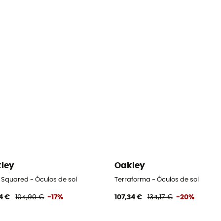
ley
Oakley
 Squared - Óculos de sol
Terraforma - Óculos de sol
4 €
104,90 €
-17%
107,34 €
134,17 €
-20%