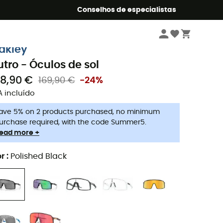
o Summer5
Conselhos de especialistas
Homem
Acessórios
Óculos de sol
akley
utro - Óculos de sol
28,90 €
169,90 €
-24%
A incluído
ave 5% on 2 products purchased, no minimum
urchase required, with the code Summer5.
ead more +
r
:
Polished Black