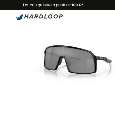
Promoçõe
Entrega gratuita a partir de
100 €*