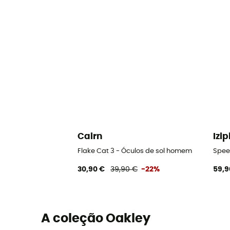
Cairn
Izip
Flake Cat 3 - Óculos de sol homem
Speed
30,90 €
39,90 €
-22%
59,9
A coleção Oakley