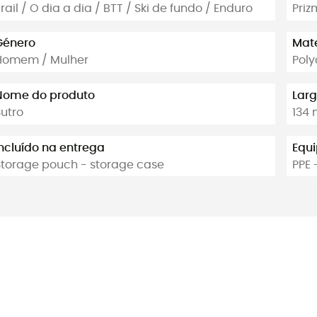
rail / O dia a dia / BTT / Ski de fundo / Enduro
Priz
Género
Mate
Homem / Mulher
Pol
Nome do produto
Lar
Sutro
134
Incluído na entrega
Equi
Storage pouch - storage case
PPE 