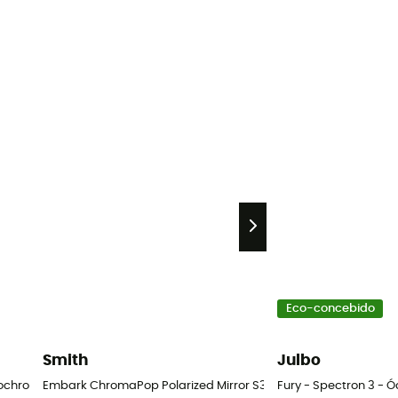
Eco-concebido
Smith
Julbo
chromic - Óculos de glaciar
Embark ChromaPop Polarized Mirror S3 - Óculos de glaciar
Fury - Spectron 3 - Ó