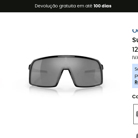
s de verão 🔥 -5% EXTRA a partir de 2 produtos* com o códig
Devolução gratuita em até
100 dias
-5% Extra - Code Summer5
O
S
1
IV
S
p
R
Co