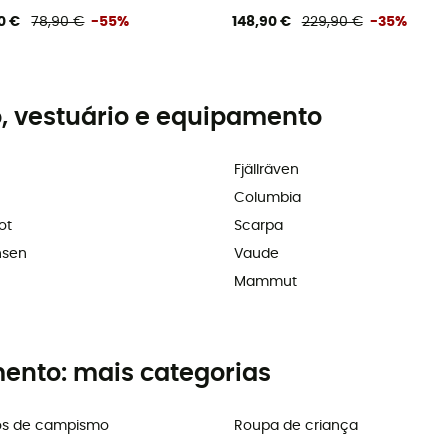
0 €
78,90 €
-55%
148,90 €
229,90 €
-35%
, vestuário e equipamento
Fjällräven
Columbia
ot
Scarpa
nsen
Vaude
Mammut
mento: mais categorias
os de campismo
Roupa de criança