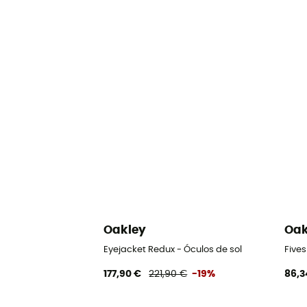
Oakley
Oak
Eyejacket Redux - Óculos de sol
Fives
177,90 €
221,90 €
-19%
86,3