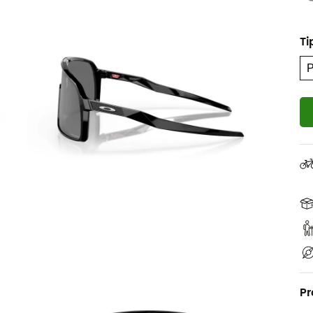
Ti
Pr