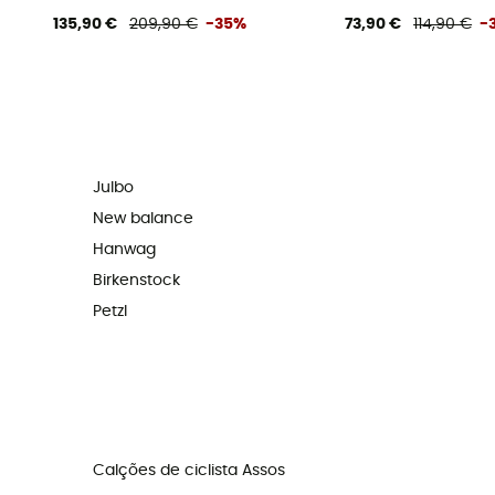
135,90 €
209,90 €
-35%
73,90 €
114,90 €
-
Julbo
New balance
Hanwag
Birkenstock
Petzl
Calções de ciclista Assos