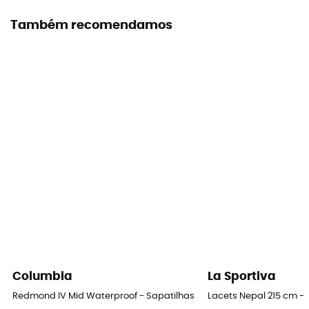
Impermeabilidade
Também recomendamos
Sim
Entressola
PU
Palmilha amovível
Sim
Sola exterior
Vibram
Altura do cano
Média
Etiqueta
Columbia
La Sportiva
Origem Europeia Garantida / Resole Me
Redmond IV Mid Waterproof - Sapatilhas caminhada homem
Lacets Nepal 215 cm -