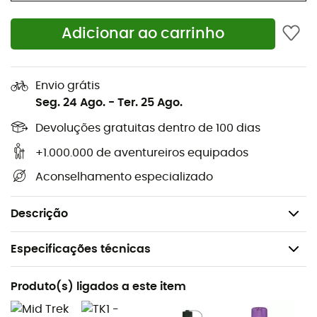
Protetor de pedras,
Proteção de calcanhar,
Adicionar ao carrinho
Espuma de calcanhar,
Cano todo em couro,
Envio grátis
Peso: 820 g o par.
Seg. 24 Ago.
-
Ter. 25 Ago.
Gore-Tex®
: Membrana que torna o calçado 100%
Devoluções gratuitas dentro de 100 dias
impermeável e à prova de vento, ao mesmo tempo que
oferece respirabilidade ideal. Resistente, oferece o
+1.000.000 de aventureiros equipados
máximo de conforto e proteção.
Aconselhamento especializado
Vibram®
: As solas Vibram são feitas de borracha que
oferece uma grande aderência e resistência à abrasão.
Descrição
Especificações técnicas
Recomendado para
Produto(s) ligados a este item
Caminhada / Trekking