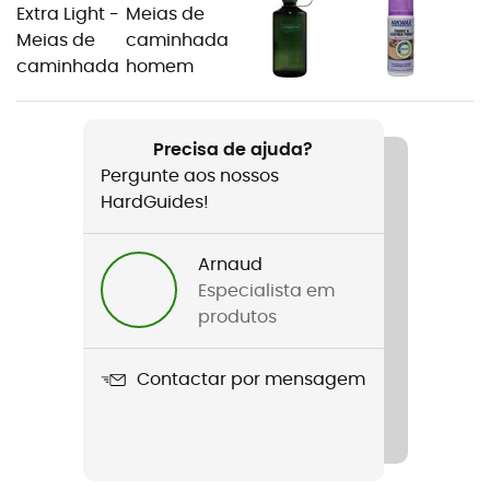
Género
Homem
Peso
2 x 690 g
Precisa de ajuda?
Pergunte aos nossos
Nome do produto
HardGuides!
Trango TRK Gore-Tex
Crampons compatíveis
Arnaud
Com correias
Especialista em
produtos
Parte superior / Cano
Couro
Contactar por mensagem
Tecnologias utilizadas
Gore-Tex®