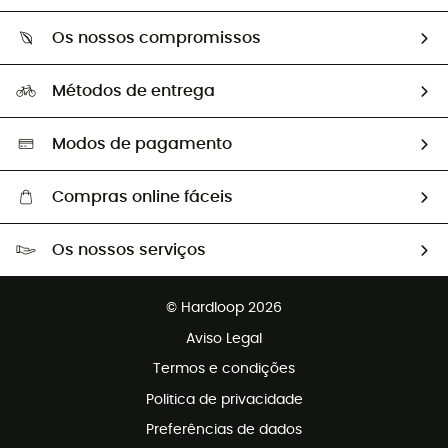
Sobre Hardloop
Guia de tamanhos
Os nossos compromissos
HardGuides
Perguntas frequentes
A nossa pegada
Os nossos embaixadores
Métodos de entrega
Trocas & Devoluções
Segunda mão
Seleção eco-responsável
Modos de pagamento
Compras online fáceis
Portes grátis a partir de 100 €
Os nossos serviços
Devoluções gratuitas em 100 dias
Vendas para grupos e clubes
Apoio ao cliente gratuito
© Hardloop 2026
Programa de afiliados
Aviso Legal
Termos e condições
Politica de privacidade
Preferências de dados