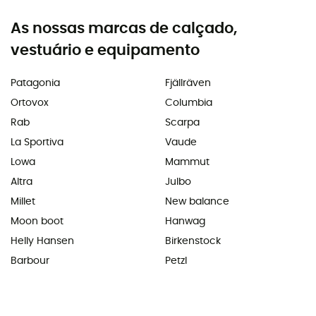
As nossas marcas de calçado,
vestuário e equipamento
Patagonia
Fjällräven
Ortovox
Columbia
Rab
Scarpa
La Sportiva
Vaude
Lowa
Mammut
Altra
Julbo
Millet
New balance
Moon boot
Hanwag
Helly Hansen
Birkenstock
Barbour
Petzl