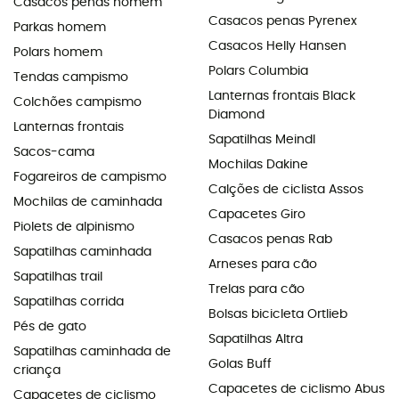
Casacos penas homem
Casacos penas Pyrenex
Parkas homem
Casacos Helly Hansen
Polars homem
Polars Columbia
Tendas campismo
Lanternas frontais Black
Colchões campismo
Diamond
Lanternas frontais
Sapatilhas Meindl
Sacos-cama
Mochilas Dakine
Fogareiros de campismo
Calções de ciclista Assos
Mochilas de caminhada
Capacetes Giro
Piolets de alpinismo
Casacos penas Rab
Sapatilhas caminhada
Arneses para cão
Sapatilhas trail
Trelas para cão
Sapatilhas corrida
Bolsas bicicleta Ortlieb
Pés de gato
Sapatilhas Altra
Sapatilhas caminhada de
Golas Buff
criança
Capacetes de ciclismo Abus
Capacetes de ciclismo