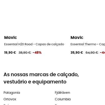
Mavic
Mavic
Essential H20 Road - Capas de calçado
Essential Thermo - Ca
19,90 €
38,90 €
-48%
35,90 €
64,90 €
-4
As nossas marcas de calçado,
vestuário e equipamento
Patagonia
Fjällräven
Ortovox
Columbia