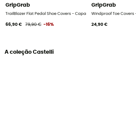
GripGrab
GripGrab
TrailBlazer Flat Pedal Shoe Covers - Capas de calçado
Windproof Toe Covers
66,90 €
79,90 €
-16%
24,90 €
A coleção Castelli