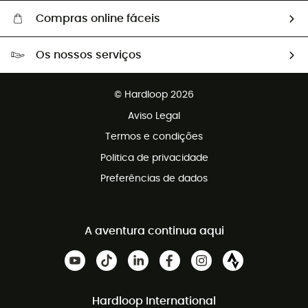
Compras online fáceis
Portes grátis a partir de 100 €
Os nossos serviços
Devoluções gratuitas em 100 dias
Vendas para grupos e clubes
Apoio ao cliente gratuito
© Hardloop 2026
Programa de afiliados
Aviso Legal
Termos e condições
Politica de privacidade
Preferências de dados
A aventura continua aqui
Hardloop International