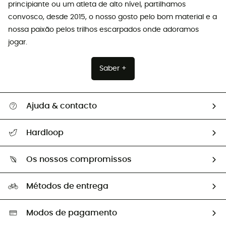
principiante ou um atleta de alto nível, partilhamos
convosco, desde 2015, o nosso gosto pelo bom material e a
nossa paixão pelos trilhos escarpados onde adoramos
jogar.
Saber +
Ajuda & contacto
Seguir a minha encomenda
Hardloop
Devoluções e reembolsos
Sobre Hardloop
Guia de tamanhos
Os nossos compromissos
HardGuides
Perguntas frequentes
A nossa pegada
Os nossos embaixadores
Métodos de entrega
Trocas & Devoluções
Segunda mão
Seleção eco-responsável
Modos de pagamento