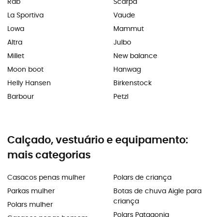
Rab
Scarpa
La Sportiva
Vaude
Lowa
Mammut
Altra
Julbo
Millet
New balance
Moon boot
Hanwag
Helly Hansen
Birkenstock
Barbour
Petzl
Calçado, vestuário e equipamento:
mais categorias
Casacos penas mulher
Polars de criança
Parkas mulher
Botas de chuva Aigle para
criança
Polars mulher
Polars Patagonia