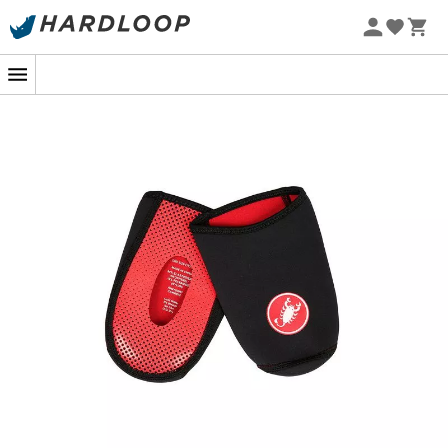
Promoções de verão 🔥 -5% EXTRA a partir de 2 produtos*
com o código Summer5
-5% Extra - Code Summer5