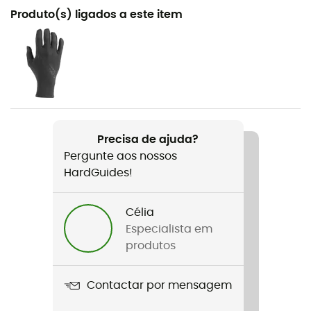
Recomendado para
Produto(s) ligados a este item
Ciclismo
Género
Homem / Mulher
Peso
62 g
Precisa de ajuda?
Pergunte aos nossos
Nome do produto
HardGuides!
Toe Thingy 2
Corta-vento
Célia
Sim
Especialista em
produtos
Material
Neoprene
Contactar por mensagem