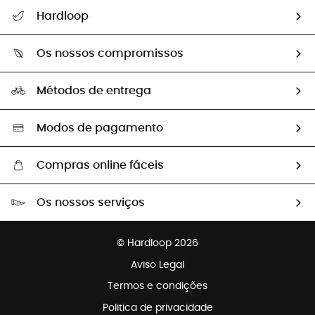
Seguir a minha encomenda
Hardloop
Devoluções e reembolsos
Sobre Hardloop
Guia de tamanhos
Os nossos compromissos
HardGuides
Perguntas frequentes
A nossa pegada
Os nossos embaixadores
Métodos de entrega
Trocas & Devoluções
Segunda mão
Seleção eco-responsável
Modos de pagamento
Compras online fáceis
Portes grátis a partir de 100 €
Os nossos serviços
Devoluções gratuitas em 100 dias
Vendas para grupos e clubes
Apoio ao cliente gratuito
© Hardloop 2026
Programa de afiliados
Aviso Legal
Termos e condições
Politica de privacidade