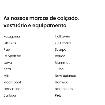
As nossas marcas de calçado,
vestuário e equipamento
Patagonia
Fjällräven
Ortovox
Columbia
Rab
Scarpa
La Sportiva
Vaude
Lowa
Mammut
Altra
Julbo
Millet
New balance
Moon boot
Hanwag
Helly Hansen
Birkenstock
Barbour
Petzl