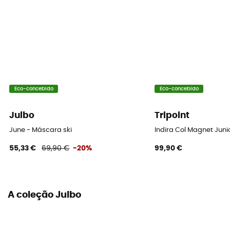
Tamanho do rosto
Medium face / Wide face
Espessura da espuma
Simple
Eco-concebido
Eco-concebido
Julbo
Tripoint
June - Máscara ski
Indira Col Magnet Juni
55,33 €
69,90 €
-20%
99,90 €
A coleção Julbo