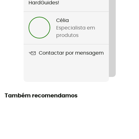
Género
HardGuides!
Homem / Mulher
Célia
Nome do produto
Especialista em
Jupiter OTG
produtos
Ecrã
Contactar por mensagem
Lente dupla
Lente adicional
Não
Armação
Também recomendamos
Esférico
Sobre os óculos (OTG)
Sim