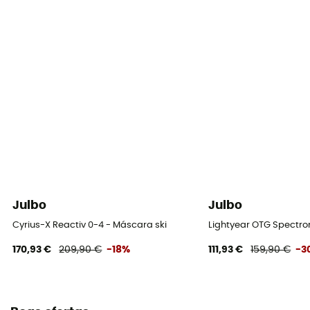
Julbo
Julbo
Cyrius-X Reactiv 0-4 - Máscara ski
Lightyear OTG Spectron
170,93 €
209,90 €
-18%
111,93 €
159,90 €
-3