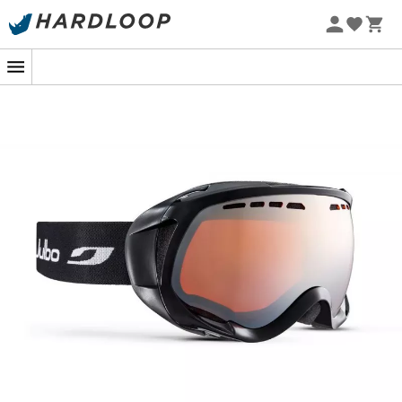
Promoções de verão 🔥 -5% EXTRA a partir de 2 produtos*
com o código Summer5
-5% Extra - Code Summer5