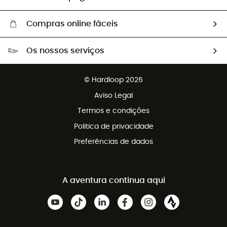
Compras online fáceis
Portes grátis a partir de 100 €
Os nossos serviços
Devoluções gratuitas em 100 dias
Vendas para grupos e clubes
Apoio ao cliente gratuito
© Hardloop 2026
Programa de afiliados
Aviso Legal
Termos e condições
Politica de privacidade
Preferências de dados
A aventura continua aqui