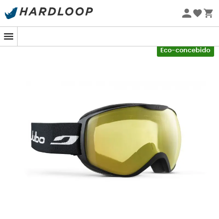
Promoções de verão 🔥 -5% EXTRA a partir de 2 produtos*
com o código Summer5
-5% Extra - Code Summer5
Eco-concebido