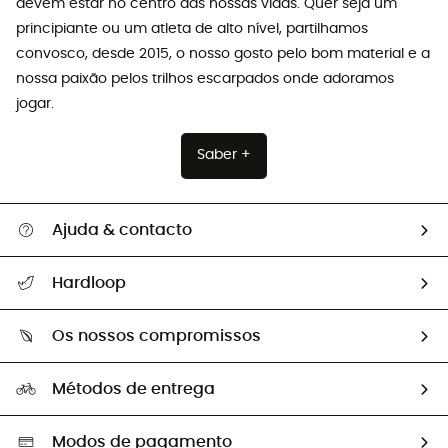
devem estar no centro das nossas vidas. Quer seja um
principiante ou um atleta de alto nível, partilhamos
convosco, desde 2015, o nosso gosto pelo bom material e a
nossa paixão pelos trilhos escarpados onde adoramos
jogar.
Saber +
Ajuda & contacto
Seguir a minha encomenda
Hardloop
Devoluções e reembolsos
Sobre Hardloop
Guia de tamanhos
Os nossos compromissos
HardGuides
Perguntas frequentes
A nossa pegada
Os nossos embaixadores
Métodos de entrega
Trocas & Devoluções
Segunda mão
Seleção eco-responsável
Modos de pagamento