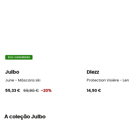
Sobre os óculos (OTG)
Não
Tamanho do rosto
Medium face
Espessura da espuma
Double
Eco-concebido
Equipamento de proteção individual
Julbo
Diezz
PPE - Category 1
June - Máscara ski
Protection Visière - Le
55,33 €
69,90 €
-20%
14,90 €
A coleção Julbo