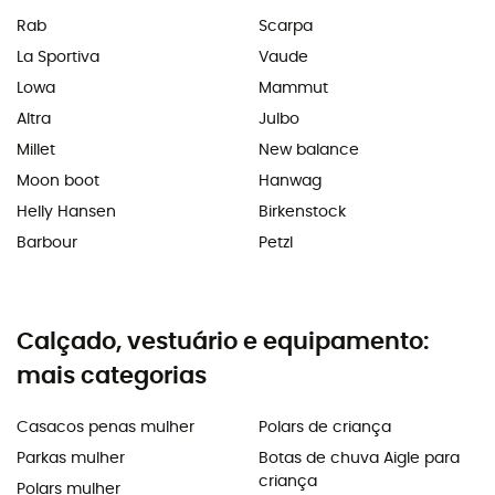
Rab
Scarpa
La Sportiva
Vaude
Lowa
Mammut
Altra
Julbo
Millet
New balance
Moon boot
Hanwag
Helly Hansen
Birkenstock
Barbour
Petzl
Calçado, vestuário e equipamento:
mais categorias
Casacos penas mulher
Polars de criança
Parkas mulher
Botas de chuva Aigle para
criança
Polars mulher