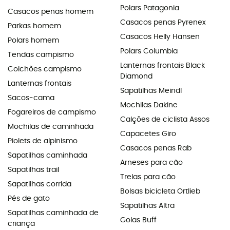
Polars Patagonia
Casacos penas homem
Casacos penas Pyrenex
Parkas homem
Casacos Helly Hansen
Polars homem
Polars Columbia
Tendas campismo
Lanternas frontais Black
Colchões campismo
Diamond
Lanternas frontais
Sapatilhas Meindl
Sacos-cama
Mochilas Dakine
Fogareiros de campismo
Calções de ciclista Assos
Mochilas de caminhada
Capacetes Giro
Piolets de alpinismo
Casacos penas Rab
Sapatilhas caminhada
Arneses para cão
Sapatilhas trail
Trelas para cão
Sapatilhas corrida
Bolsas bicicleta Ortlieb
Pés de gato
Sapatilhas Altra
Sapatilhas caminhada de
Golas Buff
criança