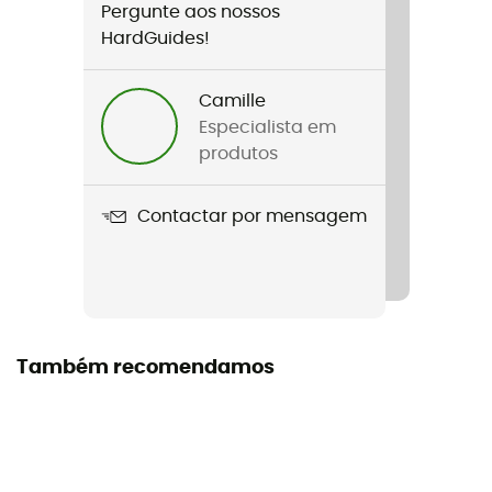
Pergunte aos nossos
Género
HardGuides!
Homem / Mulher
Camille
Nome do produto
Especialista em
Ison
produtos
Ecrã
Contactar por mensagem
Lente dupla
Lente adicional
Não
Armação
Também recomendamos
Esférico
Etiqueta
Origem Europeia Garantida