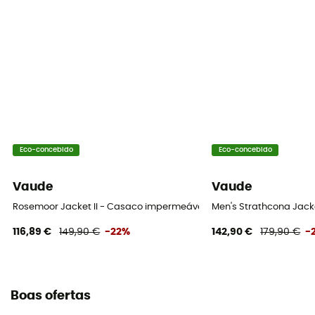
Eco-concebido
Eco-concebido
Vaude
Vaude
Rosemoor Jacket II - Casaco impermeável homem
Men's Strathcona Jac
116,89 €
149,90 €
-22%
142,90 €
179,90 €
-
Boas ofertas