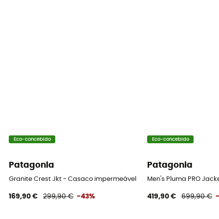
Eco-concebido
Eco-concebido
Patagonia
Patagonia
Granite Crest Jkt - Casaco impermeável homem
Men's Pluma PRO Jack
169,90 €
299,90 €
-43%
419,90 €
699,90 €