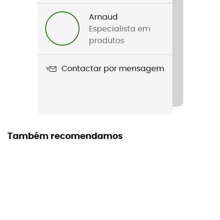
Impermeabilidade
Arnaud
Sim
Especialista em
produtos
Índice Schmerber
10 000 mm
Contactar por mensagem
Corte
Largo
Etiqueta
Também recomendamos
Green Shape / Grüner Knopf
Capuz
Sim
Bolsos
2 bolsos