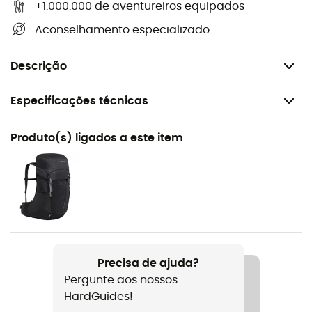
+1.000.000 de aventureiros equipados
Label Green Shape
: Vaude oferece produtos funcionais,
Aconselhamento especializado
ecológicos e feitos de materiais duráveis. Os critérios
são transparentes e regularmente verificados e dizem
respeito a todo o ciclo de vida do produto.
Descrição
Especificações técnicas
Recomendado para
Produto(s) ligados a este item
Caminhada / Marcha nórdica / Viagem
Género
Homem
Peso
504 g
Precisa de ajuda?
Pergunte aos nossos
Nome do produto
HardGuides!
Escape light jacket