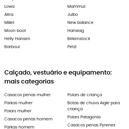
Lowa
Mammut
Altra
Julbo
Millet
New balance
Moon boot
Hanwag
Helly Hansen
Birkenstock
Barbour
Petzl
Calçado, vestuário e equipamento:
mais categorias
Casacos penas mulher
Polars de criança
Parkas mulher
Botas de chuva Aigle para
criança
Polars mulher
Polars Patagonia
Casacos penas homem
Casacos penas Pyrenex
Parkas homem