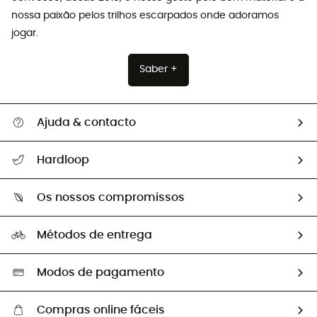
nossa paixão pelos trilhos escarpados onde adoramos
jogar.
Saber +
Ajuda & contacto
Seguir a minha encomenda
Hardloop
Devoluções e reembolsos
Sobre Hardloop
Guia de tamanhos
Os nossos compromissos
HardGuides
Perguntas frequentes
A nossa pegada
Os nossos embaixadores
Métodos de entrega
Trocas & Devoluções
Segunda mão
Seleção eco-responsável
Modos de pagamento
Compras online fáceis