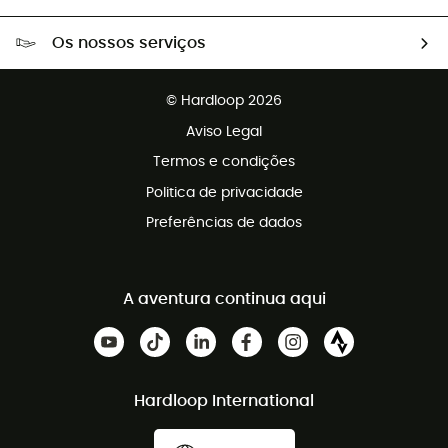
Portes grátis a partir de 100 €
Os nossos serviços
Devoluções gratuitas em 100 dias
Vendas para grupos e clubes
Apoio ao cliente gratuito
© Hardloop 2026
Programa de afiliados
Aviso Legal
Termos e condições
Politica de privacidade
Preferências de dados
A aventura continua aqui
Hardloop International