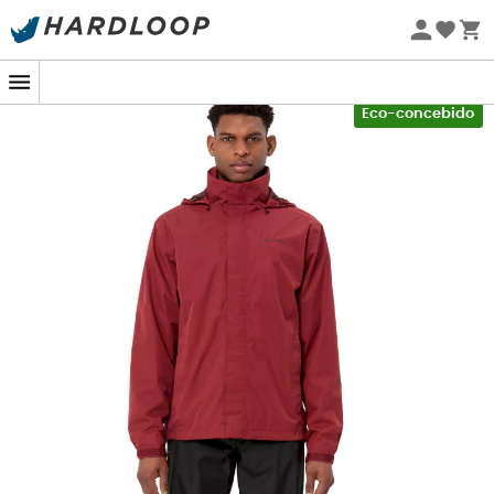
Promoções de verão 🔥 -5% EXTRA a partir de 2 produtos*
com o código Summer5
-5% Extra - Code Summer5
Eco-concebido
Como diz a expressão inglesa: Less is more!
Best-seller
da marca Vaude
, o casaco impermeável e respirável
Escape Light Jacket
é ideal para protegê-lo da chuva
e do vento em todas as suas aventuras ao ar livre:
caminhada, marcha nórdica, viagens... Apreciamos