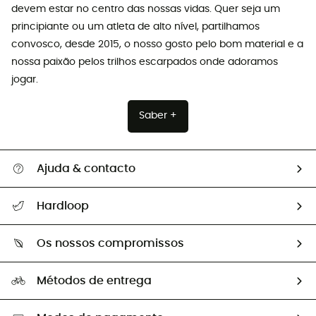
devem estar no centro das nossas vidas. Quer seja um
principiante ou um atleta de alto nível, partilhamos
convosco, desde 2015, o nosso gosto pelo bom material e a
nossa paixão pelos trilhos escarpados onde adoramos
jogar.
Saber +
Ajuda & contacto
Seguir a minha encomenda
Hardloop
Devoluções e reembolsos
Sobre Hardloop
Guia de tamanhos
Os nossos compromissos
HardGuides
Perguntas frequentes
A nossa pegada
Os nossos embaixadores
Métodos de entrega
Trocas & Devoluções
Segunda mão
Seleção eco-responsável