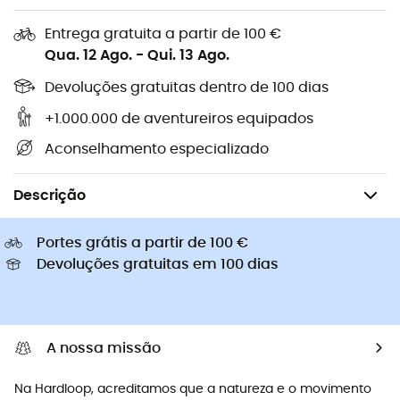
Capacetes de ciclismo Abus
Capacetes de ciclismo
Entrega gratuita a partir de 100 €
Casacos penas Patagonia
Mochilas porta-bebé
Qua. 12 Ago.
-
Qui. 13 Ago.
Roupa de criança
Devoluções gratuitas dentro de 100 dias
+1.000.000 de aventureiros equipados
Aconselhamento especializado
Homem
Roupa
Bonés & Chapéus homem
Chapéus de caminha
Descrição
Portes grátis a partir de 100 €
Devoluções gratuitas em 100 dias
A nossa missão
Na Hardloop, acreditamos que a natureza e o movimento