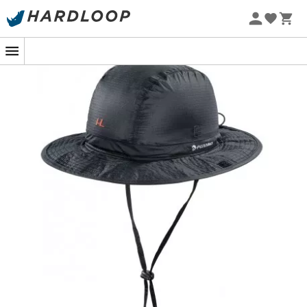
Ortovox
Columbia
Promoções de verão 🔥 -5% EXTRA a partir de 2 produtos*
Rab
Scarpa
com o código Summer5
La Sportiva
Vaude
-5% Extra - Code Summer5
Lowa
Mammut
Altra
Julbo
Millet
New balance
Moon boot
Hanwag
Helly Hansen
Birkenstock
Barbour
Petzl
Calçado, vestuário e equipamento:
mais categorias
Casacos penas mulher
Polars de criança
Parkas mulher
Botas de chuva Aigle para
criança