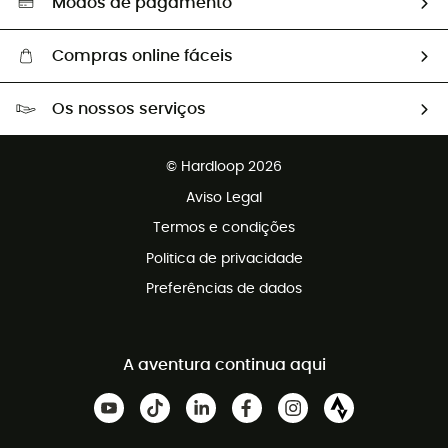
Modos de pagamento
Compras online fáceis
Portes grátis a partir de 100 €
Os nossos serviços
Devoluções gratuitas em 100 dias
Vendas para grupos e clubes
Apoio ao cliente gratuito
© Hardloop 2026
Programa de afiliados
Aviso Legal
Termos e condições
Politica de privacidade
Preferências de dados
A aventura continua aqui