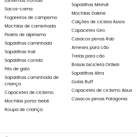
Lanternas frontais
Sapatilhas Meindl
Sacos-cama
Mochilas Dakine
Fogareiros de campismo
Calções de ciclista Assos
Mochilas de caminhada
Capacetes Giro
Piolets de alpinismo
Casacos penas Rab
Sapatilhas caminhada
Arneses para cão
Sapatilhas trail
Trelas para cão
Sapatilhas corrida
Bolsas bicicleta Ortlieb
Pés de gato
Sapatilhas Altra
Sapatilhas caminhada de
Golas Buff
criança
Capacetes de ciclismo Abus
Capacetes de ciclismo
Casacos penas Patagonia
Mochilas porta-bebé
Roupa de criança