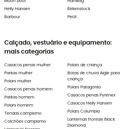
Moon boot
Hanwag
Helly Hansen
Birkenstock
Barbour
Petzl
Calçado, vestuário e equipamento:
mais categorias
Casacos penas mulher
Polars de criança
Parkas mulher
Botas de chuva Aigle para
criança
Polars mulher
Polars Patagonia
Casacos penas homem
Casacos penas Pyrenex
Parkas homem
Casacos Helly Hansen
Polars homem
Polars Columbia
Tendas campismo
Lanternas frontais Black
Colchões campismo
Diamond