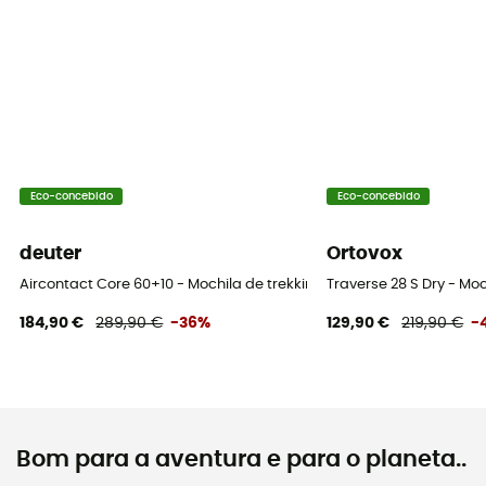
Eco-concebido
Eco-concebido
deuter
Ortovox
Aircontact Core 60+10 - Mochila de trekking homem
Traverse 28 S Dry - M
184,90 €
289,90 €
-36%
129,90 €
219,90 €
-
Bom para a aventura e para o planeta..