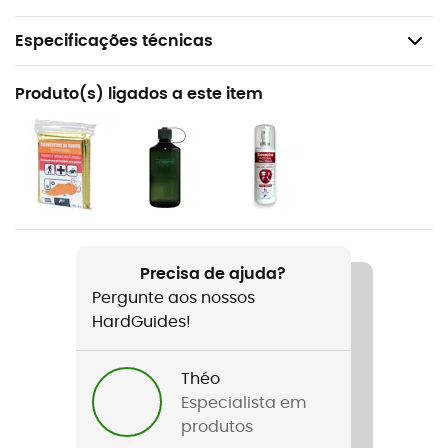
Especificações técnicas
Recomendado para
Produto(s) ligados a este item
Caminhada / O dia a dia / Ciclismo / Daily use
Género
Homem / Mulher
Peso
400 g
Precisa de ajuda?
Pergunte aos nossos
Nome do produto
HardGuides!
Mineo Messenger 9
Materiais
Théo
100 % Polyester (recyclé)
Especialista em
produtos