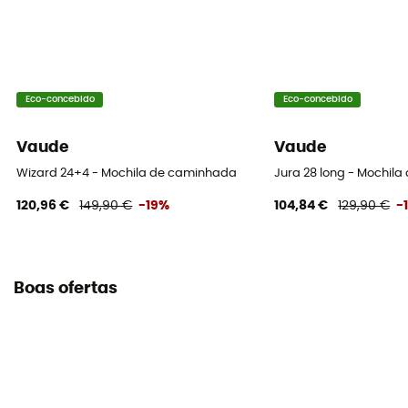
Eco-concebido
Eco-concebido
Vaude
Vaude
Wizard 24+4 - Mochila de caminhada
Jura 28 long - Mochil
120,96 €
149,90 €
-19%
104,84 €
129,90 €
-
Boas ofertas