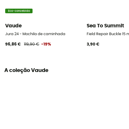
Compartimentos
Eco-concebido
Compartiment principal zippé / compartiment ouvert
pour documents A4 / porte-stylos
Vaude
Sea To Summit
Jura 24 - Mochila de caminhada
Field Repair Buckle 15 
96,86 €
119,90 €
-19%
3,90 €
A coleção Vaude