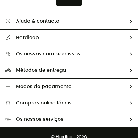
Ajuda & contacto
Seguir a minha encomenda
Hardloop
Devoluções e reembolsos
Sobre Hardloop
Guia de tamanhos
Os nossos compromissos
HardGuides
Perguntas frequentes
A nossa pegada
Os nossos embaixadores
Métodos de entrega
Trocas & Devoluções
Segunda mão
Seleção eco-responsável
Modos de pagamento
Compras online fáceis
Portes grátis a partir de 100 €
Os nossos serviços
Devoluções gratuitas em 100 dias
Vendas para grupos e clubes
Apoio ao cliente gratuito
© Hardloop 2026