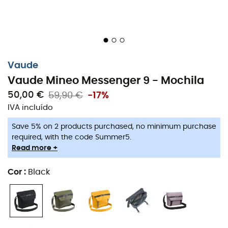
Vaude
Vaude Mineo Messenger 9 - Mochila
50,00 €
59,90 €
-17%
IVA incluído
Save 5% on 2 products purchased, no minimum purchase
required, with the code Summer5.
Read more +
Cor
:
Black
A bolsa
Vaude Mineo Messenger 9
, com um
design
moderno
e
minimalista
,
destaca-se
pela sua
funcionalidade
e
versatilidade
. Com um
volume de 9