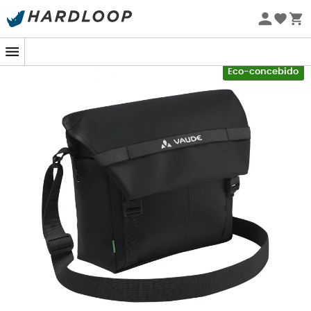
Promoções de verão 🔥 -5% EXTRA a partir de 2 produtos*
com o código Summer5
-5% Extra - Code Summer5
Eco-concebido