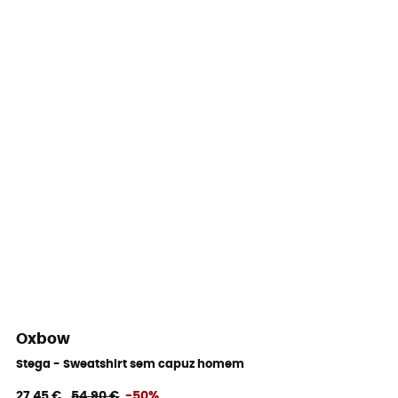
Oxbow
Stega - Sweatshirt sem capuz homem
27,45 €
54,90 €
-50%