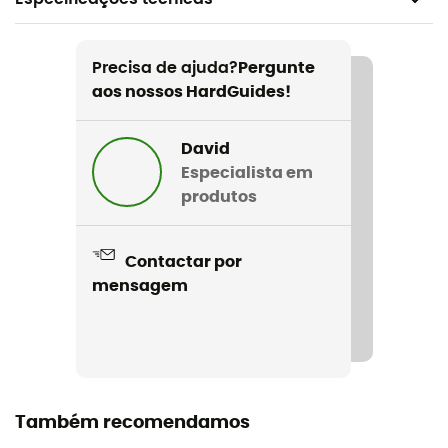
Recomendado para
O dia a dia / Winter sports
Precisa de ajuda?
Pergunte
aos nossos HardGuides!
Género
Homem
David
Especialista em
Nome do produto
produtos
Vail Sweater
Sistema de fecho
Contactar por
Zip
mensagem
Proteção térmica
Sim
Mangas
Também recomendamos
Longas