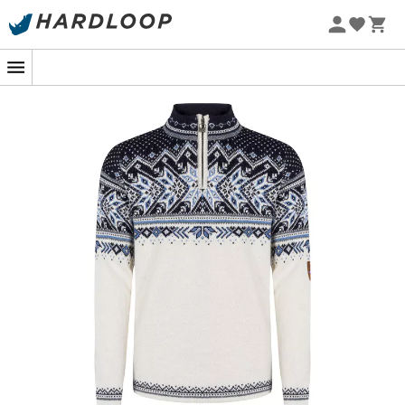
Promoções de verão 🔥 -5% EXTRA a partir de 2 produtos*
com o código Summer5
-5% Extra - Code Summer5
Imagine-se descendo as pistas nevadas de Vail,
envolto em um casulo de suavidade e calor. O
suéter
para
homem
,
Vail Sweater
da
Dale of Norway
, é
projetado para esses momentos em que cada floco de