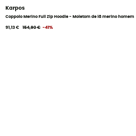
Karpos
Coppolo Merino Full Zip Hoodie - Moletom de lã merino homem
91,13 €
154,90 €
-41%