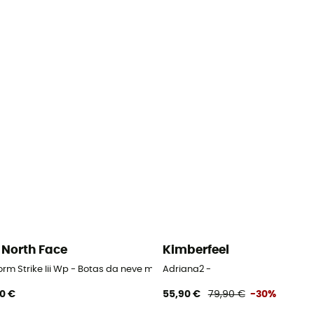
 North Face
Kimberfeel
e mulher
rm Strike Iii Wp - Botas da neve mulher
Adriana2 -
90 €
55,90 €
79,90 €
-30%