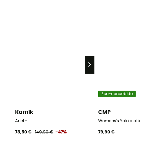
Eco-concebido
Kamik
CMP
Ariel -
Womens's Yakka after
78,50 €
149,90 €
-47%
79,90 €