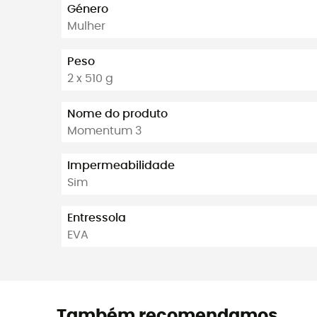
Género
Mulher
Peso
2 x 510 g
Nome do produto
Momentum 3
Impermeabilidade
Sim
Entressola
EVA
Também recomendamos