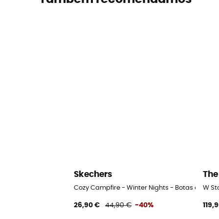
Skechers
The
Cozy Campfire - Winter Nights - Botas da nev
W Sto
26,90 €
44,90 €
-40%
119,