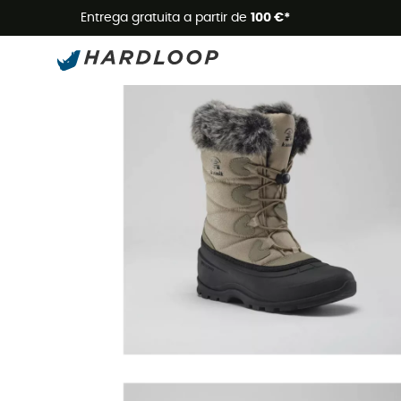
Promoçõe
Entrega gratuita a partir de
100 €*