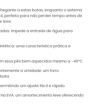
chegante a estas botas, enquanto o sistema
l, perfeito para não perder tempo antes de
livre.
adas: impede a entrada de água para
intética: uma característica prática e
tém seus pés bem aquecidos mesmo a -40°C
cientemente a umidade: um forro
 bota
rmitindo um ajuste fácil e rápido
ma EVA: um amortecimento leve oferecendo