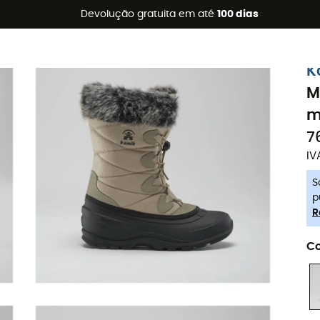
s de verão 🔥 -5% EXTRA a partir de 2 produtos* com o códig
Devolução gratuita em até
100 dias
-5% Extra - Code Summer5
K
M
m
7
IV
S
p
R
Co