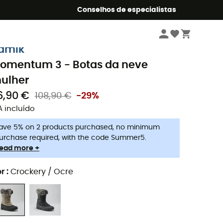
o Summer5
Conselhos de especialistas
Mulher
Sapatilhas
Botas da neve mulher
amik
omentum 3 - Botas da neve
ulher
6,90 €
108,90 €
-29%
A incluído
ave 5% on 2 products purchased, no minimum
urchase required, with the code Summer5.
ead more +
r
:
Crockery / Ocre