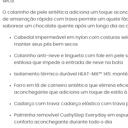
seca.
O colarinho de pele sintética adiciona um toque acon
de amarração rápida com trava permite um ajuste fáci
saborear um chocolate quente após um longo dia ao ar 
Cabedal impermeável em nylon com costuras sel
manter seus pés bem secos
Colarinho anti-neve e lingueta com fole em pele s
estilosa que impede a entrada de neve na bota
Isolamento térmico durável HEAT-MX™ 145: man
Forro em lã de carneiro sintética que elimina efi
aconchegante que adiciona um toque de estilo à
Cadarço com trava: cadarço elástico com trava pe
Palminha removível CushyStep Everyday em espu
conforto aconchegante durante todo o dia